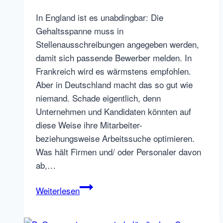
Kritiker
In England ist es unabdingbar: Die
überlisten
Gehaltsspanne muss in
–
Stellenausschreibungen angegeben werden,
so
damit sich passende Bewerber melden. In
geht’s
Frankreich wird es wärmstens empfohlen.
Aber in Deutschland macht das so gut wie
niemand. Schade eigentlich, denn
Unternehmen und Kandidaten könnten auf
diese Weise ihre Mitarbeiter-
beziehungsweise Arbeitssuche optimieren.
Was hält Firmen und/ oder Personaler davon
ab,…
Gehaltsangaben
Weiterlesen
in
Stellenausschreibungen?