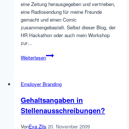
eine Zeitung herausgegeben und vertrieben,
eine Radiosendung für meine Freunde
gemacht und einen Comic
zusammengebastelt. Selbst dieser Blog, der
HR Hackathon oder auch mein Workshop
zur…
Smartphone
Weiterlesen
Video
Kamera
Tipp
Employer Branding
#1:
Kamerascheu
Gehaltsangaben in
überwinden
Stellenausschreibungen?
und
den
inneren
Von
Eva Zils
20. November 2009