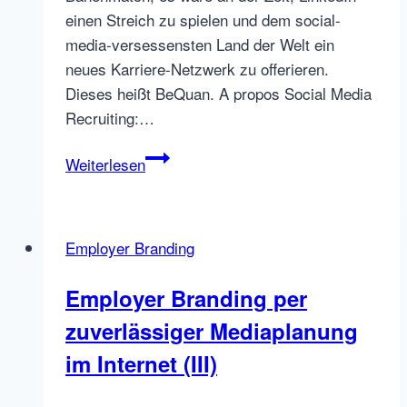
einen Streich zu spielen und dem social-
media-versessensten Land der Welt ein
neues Karriere-Netzwerk zu offerieren.
Dieses heißt BeQuan. A propos Social Media
Recruiting:…
BeQuan
Weiterlesen
–
ein
neues
Employer Branding
niederländisches
Career
Employer Branding per
Network
zuverlässiger Mediaplanung
im Internet (III)