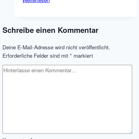
Recruiting
–
der
Schreibe einen Kommentar
neue
Trend
Deine E-Mail-Adresse wird nicht veröffentlicht.
fürs
Erforderliche Felder sind mit
*
markiert
nächste
Jahr?