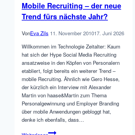
Mobile Recruiting – der neue
Internet
Trend fürs nächste Jahr?
(III)
Von
Eva Zils
11. November 2010
17. Juni 2026
Willkommen im Technologie Zeitalter: Kaum
hat sich der Hype Social Media Recruiting
ansatzweise in den Köpfen von Personalern
etabliert, folgt bereits ein weiterer Trend –
mobile Recruiting. Ähnlich wie Gero Hesse,
der kürzlich ein Interview mit Alexander
Martin von haase&Martin zum Thema
Personalgewinnung und Employer Branding
über mobile Anwendungen gebloggt hat,
denke ich ebenfalls, dass…
Mobile
Weiterlesen