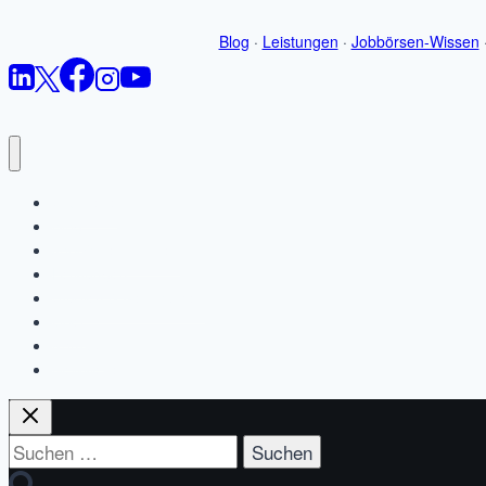
Blog
·
Leistungen
·
Jobbörsen-Wissen
Startseite
Blog
Jobbörsen-Wissen
Leistungen
Studien & Ressourcen
Über
Kontakt
Newsletter
Suchen
nach: