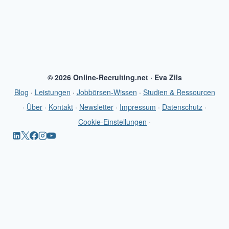
© 2026 Online-Recruiting.net · Eva Zils
Blog
·
Leistungen
·
Jobbörsen-Wissen
·
Studien & Ressourcen
·
Über
·
Kontakt
·
Newsletter
·
Impressum
·
Datenschutz
·
Cookie-Einstellungen
·
Startseite
Blog
Jobbörsen-Wissen
Leistungen
Studien & Ressourcen