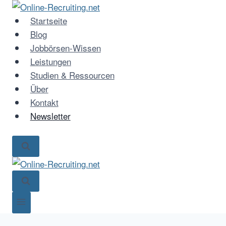
Zum
Inhalt
Startseite
springen
Blog
Jobbörsen-Wissen
Leistungen
Studien & Ressourcen
Über
Kontakt
Newsletter