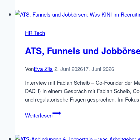
Deutschland
2026
Umfrage
gestartet
HR Tech
ATS, Funnels und Jobbörsen
Von
Eva Zils
2. Juni 2026
17. Juni 2026
Interview mit Fabian Scheib – Co-Founder der Ma
DACH) in einem Gespräch mit Fabian Scheib, Co-
und regulatorische Fragen gesprochen. Im Fokus
ATS,
Weiterlesen
Funnels
und
Jobbörsen: