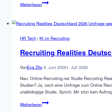
Adzuna
Weiterlesen
übernimmt
Joblift:
die
totgesagte
Marke
HR Tech
|
KI im Recruiting
bekommt
ein
Recruiting Realities Deuts
zweites
Leben
Von
Eva Zils
9. Juni 2026
1. Juli 2026
Neu: Online-Recruiting.net Studie Recruiting Re
Studien? Ja, noch eine Umfrage zum Online Recrui
unabhängige Studie. Sprich: Mir sitzt kein Auft
Recruiting
Weiterlesen
Realities