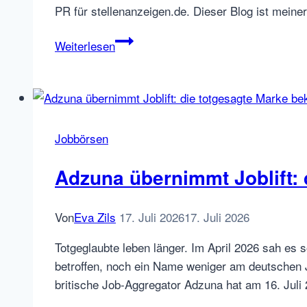
PR für stellenanzeigen.de. Dieser Blog ist meine
Endlich
Weiterlesen
echtes
Programmatic
Job
Advertising
aus
Jobbörsen
Deutschland
Adzuna übernimmt Joblift:
Von
Eva Zils
17. Juli 2026
17. Juli 2026
Totgeglaubte leben länger. Im April 2026 sah es s
betroffen, noch ein Name weniger am deutschen 
britische Job-Aggregator Adzuna hat am 16. Jul