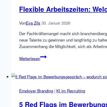
Arbeitgeber
Flexible Arbeitszeiten: Wel
wirklich
wollen?
Von
Eva Zils
30. Januar 2026
Der Fachkräftemangel macht sich branchenübergr
neue Talente zu gewinnen und langfristig zu halt
Zusammenhang die Möglichkeit, sich als Arbeitneh
Flexible
Weiterlesen
Arbeitszeiten:
Welche
Vor-
und
Nachteile
Employer Branding
|
KI im Recruiting
bringen
sie
5 Red Flags im Bewerbung