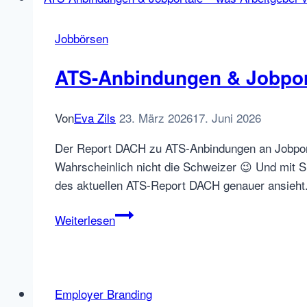
Was
KINI
Jobbörsen
im
Recruiting-
ATS-Anbindungen & Jobport
Markt
lösen
Von
Eva Zils
23. März 2026
17. Juni 2026
will
Der Report DACH zu ATS-Anbindungen an Jobportal
Wahrscheinlich nicht die Schweizer 😉 Und mit 
des aktuellen ATS-Report DACH genauer ansieht
ATS-
Weiterlesen
Anbindungen
&
Jobportale
–
Employer Branding
was