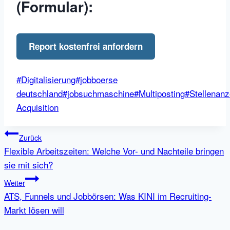
(Formular):
Report kostenfrei anfordern
Schlagworte:
#
Digitalisierung
#
jobboerse
deutschland
#
jobsuchmaschine
#
Multiposting
#
Stellenanz
Acquisition
Beitragsnavigation
Zurück
Flexible Arbeitszeiten: Welche Vor- und Nachteile bringen
sie mit sich?
Weiter
ATS, Funnels und Jobbörsen: Was KINI im Recruiting-
Markt lösen will