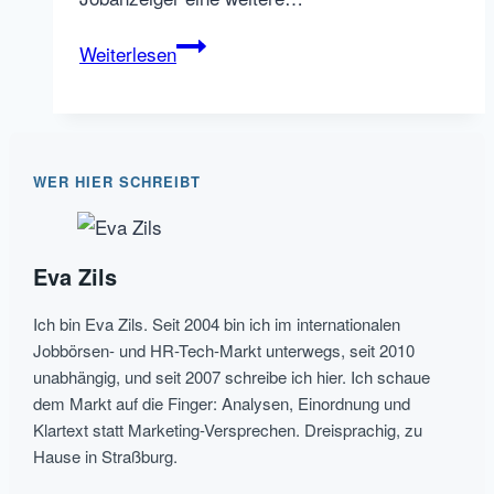
Regional
Weiterlesen
statt
global
–
der
WER HIER SCHREIBT
Regio-
Jobanzeiger
geht
Eva Zils
online
Ich bin Eva Zils. Seit 2004 bin ich im internationalen
Jobbörsen- und HR-Tech-Markt unterwegs, seit 2010
unabhängig, und seit 2007 schreibe ich hier. Ich schaue
dem Markt auf die Finger: Analysen, Einordnung und
Klartext statt Marketing-Versprechen. Dreisprachig, zu
Hause in Straßburg.