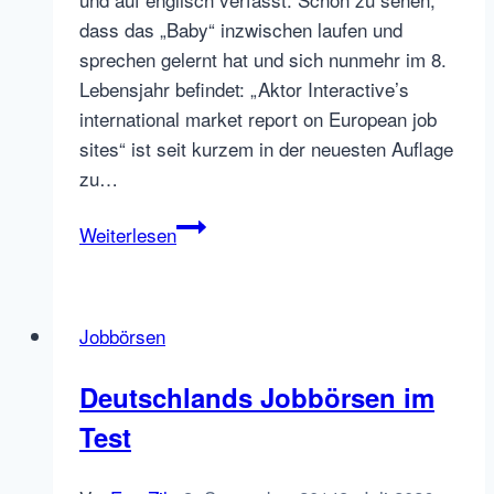
dass das „Baby“ inzwischen laufen und
sprechen gelernt hat und sich nunmehr im 8.
Lebensjahr befindet: „Aktor Interactive’s
international market report on European job
sites“ ist seit kurzem in der neuesten Auflage
zu…
Neue
Weiterlesen
Jobbörsenstudien
für
Deutschland
Jobbörsen
und
Europa
Deutschlands Jobbörsen im
Test