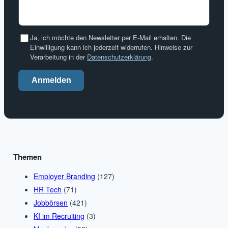
Ja, ich möchte den Newsletter per E-Mail erhalten. Die
Einwilligung kann ich jederzeit widerrufen. Hinweise zur
Verarbeitung in der
Datenschutzerklärung
.
Anmelden
Themen
Employer Branding
(127)
HR Tech
(71)
Jobbörsen
(421)
KI im Recruiting
(3)