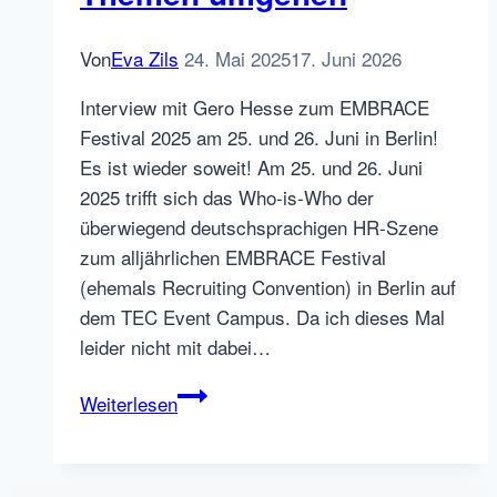
machen
Von
Eva Zils
24. Mai 2025
17. Juni 2026
Interview mit Gero Hesse zum EMBRACE
Festival 2025 am 25. und 26. Juni in Berlin!
Es ist wieder soweit! Am 25. und 26. Juni
2025 trifft sich das Who-is-Who der
überwiegend deutschsprachigen HR-Szene
zum alljährlichen EMBRACE Festival
(ehemals Recruiting Convention) in Berlin auf
dem TEC Event Campus. Da ich dieses Mal
leider nicht mit dabei…
EMBRACE
Weiterlesen
Festival
2025:
mutig