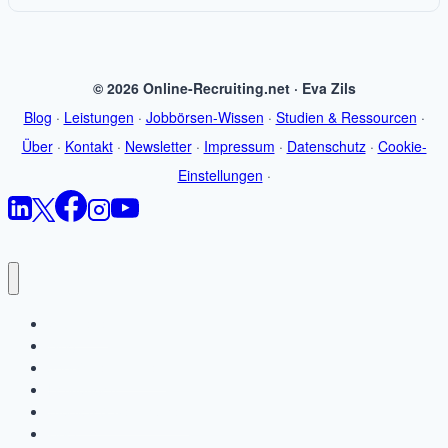
© 2026 Online-Recruiting.net · Eva Zils
Blog
·
Leistungen
·
Jobbörsen-Wissen
·
Studien & Ressourcen
·
Über
·
Kontakt
·
Newsletter
·
Impressum
·
Datenschutz
·
Cookie-
Einstellungen
·
Startseite
Blog
Jobbörsen-Wissen
Leistungen
Studien & Ressourcen
Über