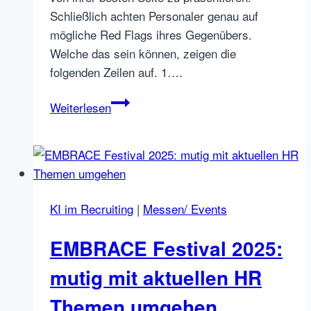
Schließlich achten Personaler genau auf
mögliche Red Flags ihres Gegenübers.
Welche das sein können, zeigen die
folgenden Zeilen auf. 1….
5
Weiterlesen
Red
Flags
im
Bewerbungsgespräch
–
KI im Recruiting
|
Messen/ Events
wodurch
sich
EMBRACE Festival 2025:
Bewerber
bei
mutig mit aktuellen HR
Unternehmen
Themen umgehen
unbeliebt