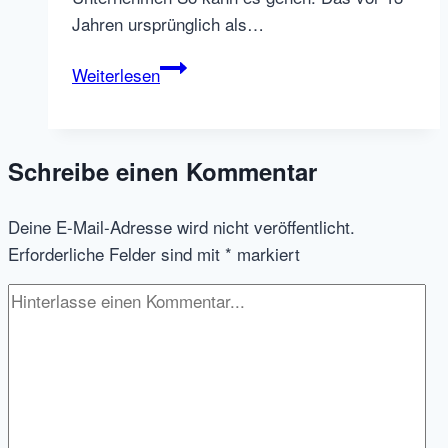
Jahren ursprünglich als…
EXIT:
Weiterlesen
softgarden
wird
verkauft
Schreibe einen Kommentar
und
andere
Deine E-Mail-Adresse wird nicht veröffentlicht.
#HRTech
Erforderliche Felder sind mit
*
markiert
Fundings