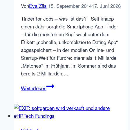
Von
Eva Zils
15. September 2014
17. Juni 2026
Tinder for Jobs – was ist das? Seit knapp
einem Jahr sorgt die Smartphone App Tinder
– für die meisten im Kopf wohl unter dem
Etikett „schnelle, unkomplizierte Dating App“
abgespeichert – in der mobilen Online- und
Startup-Welt für Furore: mehr als 1 Milliarde
„Matches“ im Frühjahr, im Sommer sind das
bereits 2 Milliarden,…
Tinder
Weiterlesen
for
Jobs
–
Is
it