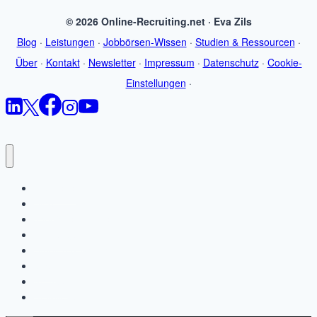
© 2026 Online-Recruiting.net · Eva Zils
Blog
·
Leistungen
·
Jobbörsen-Wissen
·
Studien & Ressourcen
·
Über
·
Kontakt
·
Newsletter
·
Impressum
·
Datenschutz
·
Cookie-
Einstellungen
·
Startseite
Blog
Jobbörsen-Wissen
Leistungen
Studien & Ressourcen
Über
Kontakt
Newsletter