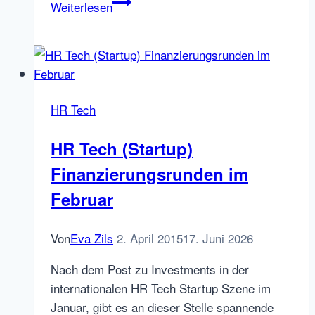
Softwareentwickler
Weiterlesen
finden:
Stellenanzeigen
für
Programmierer
optimal
HR Tech
texten
HR Tech (Startup)
Finanzierungsrunden im
Februar
Von
Eva Zils
2. April 2015
17. Juni 2026
Nach dem Post zu Investments in der
internationalen HR Tech Startup Szene im
Januar, gibt es an dieser Stelle spannende