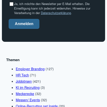
Ja, ich möchte den Newsletter per E-Mail erhalten. Die
Einwilligung kann ich jederzeit widerrufen. Hinweise zur
Verarbeitung in der
Datenschutzerklärung
.
Anmelden
Themen
Employer Branding
(127)
HR Tech
(71)
Jobbörsen
(421)
KI im Recruiting
(3)
Meckerecke
(32)
Messen/ Events
(32)
Online-Recruiting.net Inside
(20)