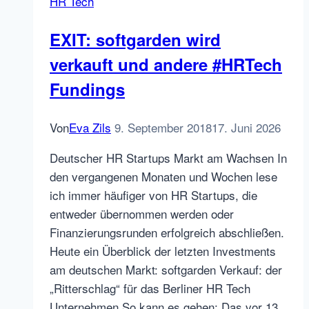
HR Tech
a
Match?
EXIT: softgarden wird
verkauft und andere #HRTech
Fundings
Von
Eva Zils
9. September 2018
17. Juni 2026
Deutscher HR Startups Markt am Wachsen In
den vergangenen Monaten und Wochen lese
ich immer häufiger von HR Startups, die
entweder übernommen werden oder
Finanzierungsrunden erfolgreich abschließen.
Heute ein Überblick der letzten Investments
am deutschen Markt: softgarden Verkauf: der
„Ritterschlag“ für das Berliner HR Tech
Unternehmen So kann es gehen: Das vor 13