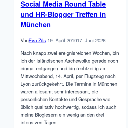
Social Media Round Table
im
und HR-Blogger Treffen in
Trend?
München
Von
Eva Zils
19. April 2010
17. Juni 2026
Nach knapp zwei ereignisreichen Wochen, bin
ich der isländischen Aschewolke gerade noch
einmal entgangen und bin rechtzeitig am
Mittwochabend, 14. April, per Flugzeug nach
Lyon zurückgekehrt. Die Termine in München
waren allesamt sehr interessant, die
persönlichen Kontakte und Gespräche wie
üblich qualitativ hochwertig, sodass ich auch
meine Bloglesern ein wenig an den drei
intensiven Tagen…