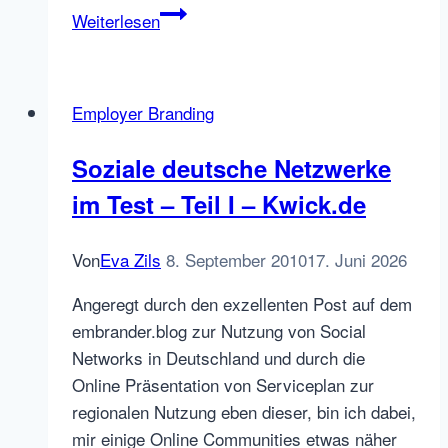
Social
Weiterlesen
Recruiting:
Eine
moderne
Employer Branding
Strategie
zur
Soziale deutsche Netzwerke
Talentgewinnung
im Test – Teil I – Kwick.de
Von
Eva Zils
8. September 2010
17. Juni 2026
Angeregt durch den exzellenten Post auf dem
embrander.blog zur Nutzung von Social
Networks in Deutschland und durch die
Online Präsentation von Serviceplan zur
regionalen Nutzung eben dieser, bin ich dabei,
mir einige Online Communities etwas näher