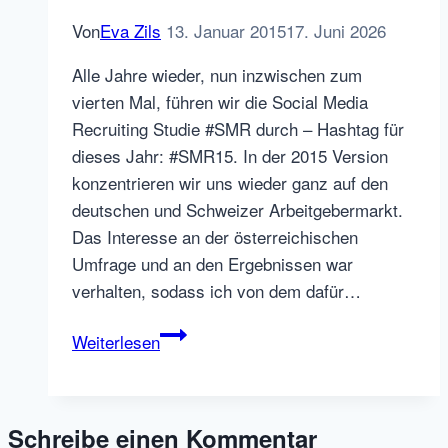
Von
Eva Zils
13. Januar 2015
17. Juni 2026
Alle Jahre wieder, nun inzwischen zum
vierten Mal, führen wir die Social Media
Recruiting Studie #SMR durch – Hashtag für
dieses Jahr: #SMR15. In der 2015 Version
konzentrieren wir uns wieder ganz auf den
deutschen und Schweizer Arbeitgebermarkt.
Das Interesse an der österreichischen
Umfrage und an den Ergebnissen war
verhalten, sodass ich von dem dafür…
Startschuss
Weiterlesen
#SMR15
–
Social
Schreibe einen Kommentar
Recruiting