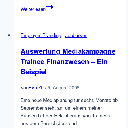
Social
Weiterlesen
Media
Round
Table
Employer Branding
|
Jobbörsen
und
HR-
Auswertung Mediakampagne
Blogger
Trainee Finanzwesen – Ein
Treffen
in
Beispiel
München
Von
Eva Zils
5. August 2008
Eine neue Mediaplanung für sechs Monate ab
September steht an, um einem meiner
Kunden bei der Rekrutierung von Trainees
aus dem Bereich Jura und