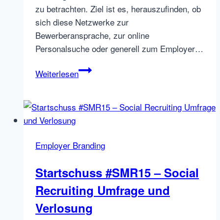
zu betrachten. Ziel ist es, herauszufinden, ob
sich diese Netzwerke zur
Bewerberansprache, zur online
Personalsuche oder generell zum Employer…
Soziale
Weiterlesen
deutsche
Netzwerke
im
Test
–
Employer Branding
Teil
I
Startschuss #SMR15 – Social
–
Recruiting Umfrage und
Kwick.de
Verlosung