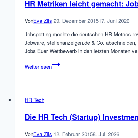
dank
HR Metriken leicht gemacht: Jo
x28
Beteiligung
Von
Eva Zils
29. Dezember 2015
17. Juni 2026
Jobspotting möchte die deutschen HR Metrics rev
Jobware, stellenanzeigen.de & Co. abschneiden, u
Jobs Euer Wettbewerb in den letzten Monaten ver
HR
Weiterlesen
Metriken
leicht
gemacht:
Jobspotting
HR Tech
launcht
Analysetool
Die HR Tech (Startup) Investme
Von
Eva Zils
12. Februar 2015
8. Juli 2026