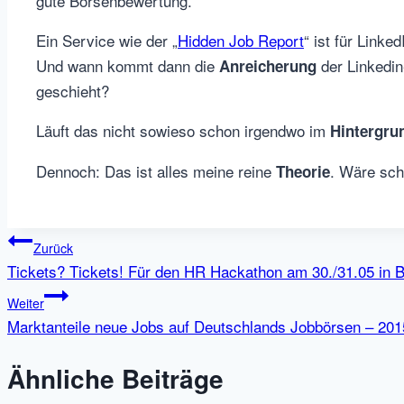
gute Börsenbewertung.
Ein Service wie der „
Hidden Job Report
“ ist für Linke
Und wann kommt dann die
der Linkedin-
Anreicherung
geschieht?
Läuft das nicht sowieso schon irgendwo im
Hintergru
Dennoch: Das ist alles meine reine
. Wäre sch
Theorie
Beitragsnavigation
Zurück
Tickets? Tickets! Für den HR Hackathon am 30./31.05 in B
Weiter
Marktanteile neue Jobs auf Deutschlands Jobbörsen – 20
Ähnliche Beiträge