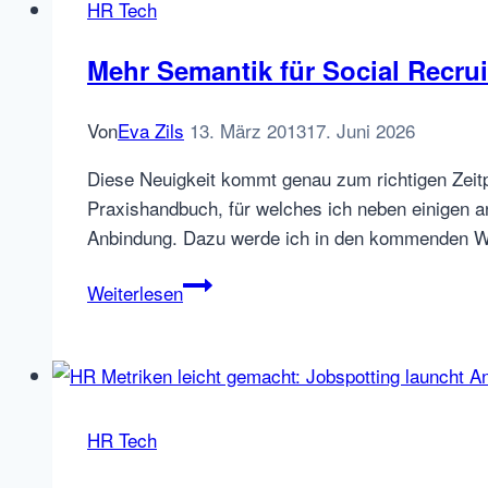
wir
HR Tech
HR
Startups?
Mehr Semantik für Social Recrui
Von
Eva Zils
13. März 2013
17. Juni 2026
Diese Neuigkeit kommt genau zum richtigen Zeitpu
Praxishandbuch, für welches ich neben einigen a
Anbindung. Dazu werde ich in den kommenden W
Mehr
Weiterlesen
Semantik
für
Social
Recruiting
App
HR Tech
Silp