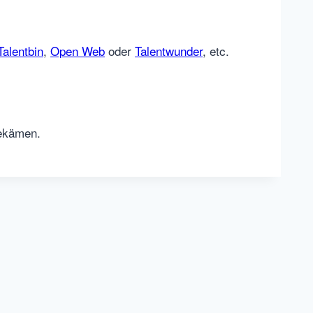
Talentbin
,
Open Web
oder
Talentwunder
, etc.
bekämen.