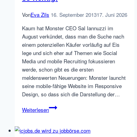
Von
Eva Zils
16. September 2013
17. Juni 2026
Kaum hat Monster CEO Sal Iannuzzi im
August verkündet, dass man die Suche nach
einem potenziellen Käufer vorläufig auf Eis
lege und sich eher auf Themen wie Social
Media und mobile Recruiting fokussieren
werde, schon gibt es die ersten
meldenswerten Neuerungen: Monster launcht
seine mobile-fähige Website im Responsive
Design, so dass sich die Darstellung der…
Monster
Weiterlesen
goes
mobile
–