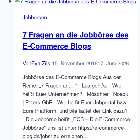
vor
und
Jobbörsen
nach
dem
7 Fragen an die Jobbörse des
Corona
E-Commerce Blogs
Lockdown:
Grafik,
Auswertung,
Von
Eva Zils
15. November 2016
17. Juni 2026
Kommentare
Jobbörse des E-Commerce Blogs Aus der
Reihe: „7 Fragen an… “ Los geht’s: Wie
heißt Euer Unternehmen? Möschter | Noack
| Peters GbR Wie heißt Euer Jobportal bzw.
Eure Plattform, und wie lautet der Link dazu?
Die Jobbörse heißt „ECB – Die E-Commerce
Jobbörse“ uns ist unter https://e-commerce-
blog.de/jobs/ zu erreichen….