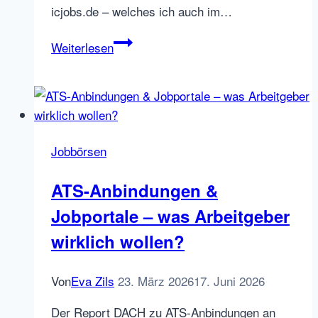
icjobs.de – welches ich auch im…
icjobs.de
Weiterlesen
wird
zu
jobbörse.com
Jobbörsen
ATS-Anbindungen &
Jobportale – was Arbeitgeber
wirklich wollen?
Von
Eva Zils
23. März 2026
17. Juni 2026
Der Report DACH zu ATS-Anbindungen an