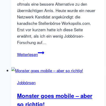
oftmals eine bessere Alternative zu den
übermächtigen Amis. Heute wurde ein neuer
Netzwerk Kandidat angekündigt: die
kanadische Stellenbörse Workopolis.com.
Erst vor kurzem hatte ich diese Seite
erwähnt, als ich ein wenig Jobbörsen-
Forschung auf…
The
Weiterlesen
Network
dehnt
sich
weiter
Jobbörsen
aus:
Workopolis
Monster goes mobile – aber
Kanada
so richtig!