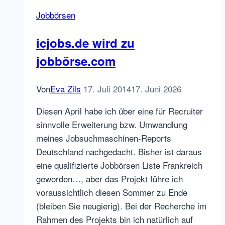
aber
Jobbörsen
so
richtig!
icjobs.de wird zu
jobbörse.com
Von
Eva Zils
17. Juli 2014
17. Juni 2026
Diesen April habe ich über eine für Recruiter
sinnvolle Erweiterung bzw. Umwandlung
meines Jobsuchmaschinen-Reports
Deutschland nachgedacht. Bisher ist daraus
eine qualifizierte Jobbörsen Liste Frankreich
geworden…, aber das Projekt führe ich
voraussichtlich diesen Sommer zu Ende
(bleiben Sie neugierig). Bei der Recherche im
Rahmen des Projekts bin ich natürlich auf