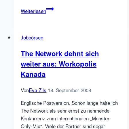
7
Weiterlesen
Fragen
an
die
Jobbörsen
Jobbörse
des
The Network dehnt sich
E-
weiter aus: Workopolis
Commerce
Blogs
Kanada
Von
Eva Zils
18. September 2008
Englische Postversion. Schon lange halte ich
The Network als sehr ernst zu nehmende
Konkurrenz zum internationalen „Monster-
Only-Mix“. Viele der Partner sind sogar