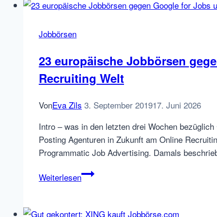
Jobrapido.com
Jobbörsen
23 europäische Jobbörsen gege
Recruiting Welt
Von
Eva Zils
3. September 2019
17. Juni 2026
Intro – was in den letzten drei Wochen bezügli
Posting Agenturen in Zukunft am Online Recruiti
Programmatic Job Advertising. Damals beschrie
23
Weiterlesen
europäische
Jobbörsen
gegen