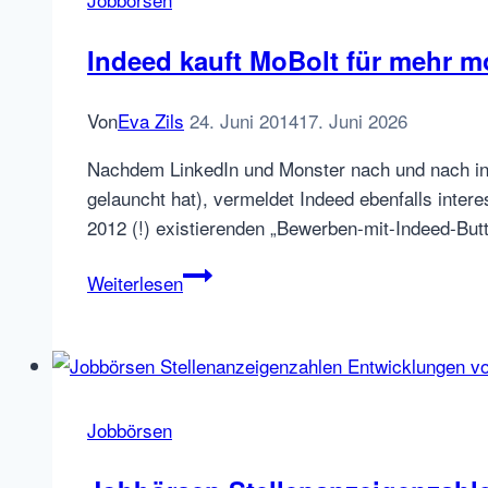
Indeed kauft MoBolt für mehr mo
Von
Eva Zils
24. Juni 2014
17. Juni 2026
Nachdem LinkedIn und Monster nach und nach in 
gelauncht hat), vermeldet Indeed ebenfalls intere
2012 (!) existierenden „Bewerben-mit-Indeed-Bu
Indeed
Weiterlesen
kauft
MoBolt
für
mehr
mobile
Jobbörsen
Recruiting