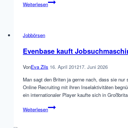
Lagebericht
Weiterlesen
Stellenanzeigen
Zahlen
auf
großen
Jobbörsen
deutschen
Jobportalen
Evenbase kauft Jobsuchmaschi
zwischen
2019
Von
Eva Zils
16. April 2012
17. Juni 2026
und
Juli
Man sagt den Briten ja gerne nach, dass sie nur 
2020
Online Recruiting mit ihren Inselaktivitäten beg
ein internationaler Player kaufte sich in Großbri
Evenbase
Weiterlesen
kauft
Jobsuchmaschine