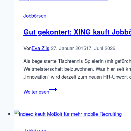
Google
for
Jobbörsen
Jobs
und
Gut gekontert: XING kauft Jobb
Google
Hire
Von
Eva Zils
27. Januar 2015
17. Juni 2026
Ende
2020:
Als begeisterte Tischtennis Spielerin (mit gefü
Google
Weltmeisterschaft beizuwohnen. Was hier seit kna
und
„Innovation“ wird derzeit zum neuen HR-Unwort d
die
Gut
Weiterlesen
Online
gekontert:
Recruiting
XING
Welt
kauft
Jobbörse.com
Jobbörsen