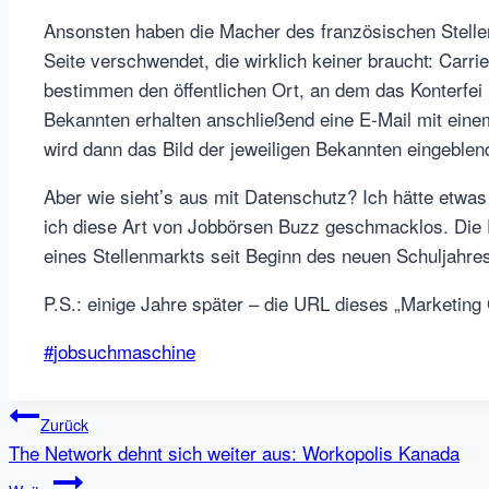
Ansonsten haben die Macher des französischen Stell
Seite verschwendet, die wirklich keiner braucht: Carri
bestimmen den öffentlichen Ort, an dem das Konterfei ih
Bekannten erhalten anschließend eine E-Mail mit eine
wird dann das Bild der jeweiligen Bekannten eingeblend
Aber wie sieht’s aus mit Datenschutz? Ich hätte etwa
ich diese Art von Jobbörsen Buzz geschmacklos. Die 
eines Stellenmarkts seit Beginn des neuen Schuljahre
P.S.: einige Jahre später – die URL dieses „Marketing
Schlagworte:
#
jobsuchmaschine
Beitragsnavigation
Zurück
The Network dehnt sich weiter aus: Workopolis Kanada