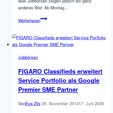
aller Jobbörsen zeigen jedoch ein ganz
anderes Bild: Ab Montag…
Das
Weiterlesen
Wochenend-
Gerücht:
Stellenanzeigen
zum
Wochenende
Jobbörsen
im
Internet
FIGARO Classifieds erweitert
schalten
Service Portfolio als Google
Premier SME Partner
Von
Eva Zils
25. November 2013
17. Juni 2026