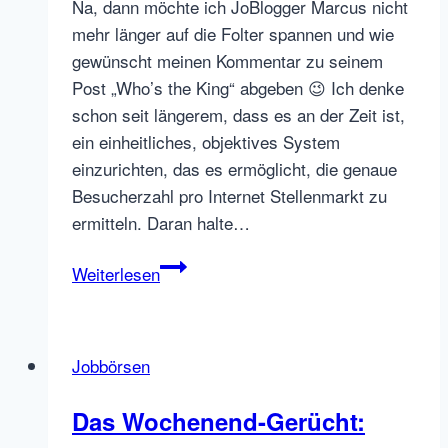
Na, dann möchte ich JoBlogger Marcus nicht
mehr länger auf die Folter spannen und wie
gewünscht meinen Kommentar zu seinem
Post „Who’s the King“ abgeben 😉 Ich denke
schon seit längerem, dass es an der Zeit ist,
ein einheitliches, objektives System
einzurichten, das es ermöglicht, die genaue
Besucherzahl pro Internet Stellenmarkt zu
ermitteln. Daran halte…
Evas
Weiterlesen
Kommentar
zu
Nutzerzahlen,
Jobbörsen
Statistiken
und
Das Wochenend-Gerücht:
Studien