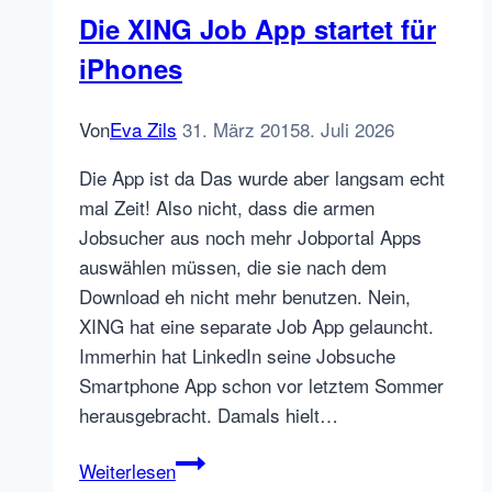
als
Die XING Job App startet für
Google
iPhones
Premier
SME
Partner
Von
Eva Zils
31. März 2015
8. Juli 2026
Die App ist da Das wurde aber langsam echt
mal Zeit! Also nicht, dass die armen
Jobsucher aus noch mehr Jobportal Apps
auswählen müssen, die sie nach dem
Download eh nicht mehr benutzen. Nein,
XING hat eine separate Job App gelauncht.
Immerhin hat LinkedIn seine Jobsuche
Smartphone App schon vor letztem Sommer
herausgebracht. Damals hielt…
Die
Weiterlesen
XING