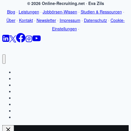
© 2026 Online-Recruiting.net · Eva Zils
Blog
·
Leistungen
·
Jobbörsen-Wissen
·
Studien & Ressourcen
·
Über
·
Kontakt
·
Newsletter
·
Impressum
·
Datenschutz
·
Cookie-
Einstellungen
·
Startseite
Blog
Jobbörsen-Wissen
Leistungen
Studien & Ressourcen
Über
Kontakt
Newsletter