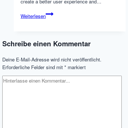
create a better user experience and…
What
Weiterlesen
a
great
thought!
Schreibe einen Kommentar
Monster
buys
Deine E-Mail-Adresse wird nicht veröffentlicht.
Jobster
Erforderliche Felder sind mit
*
markiert