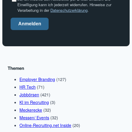
Einwilligung kann ich jederzeit widerrufen. Hinweise zur
Verarbeitung in der
Datenschutzerklärung
.
Anmelden
Themen
Employer Branding
(127)
HR Tech
(71)
Jobbörsen
(421)
KI im Recruiting
(3)
Meckerecke
(32)
Messen/ Events
(32)
Online-Recruiting.net Inside
(20)