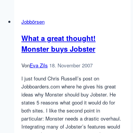
Job
App
Jobbörsen
startet
für
What a great thought!
iPhones
Monster buys Jobster
Von
Eva Zils
18. November 2007
I just found Chris Russell’s post on
Jobboarders.com where he gives his great
ideas why Monster should buy Jobster. He
states 5 reasons what good it would do for
both sites. I like the second point in
particular: Monster needs a drastic overhaul.
Integrating many of Jobster’s features would