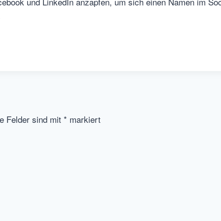
cebook und LinkedIn anzapfen, um sich einen Namen im So
…
he Felder sind mit
*
markiert