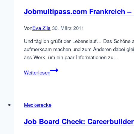
Episode
6
Jobmultipass.com Frankreich –
–
Buying
Von
Eva Zils
30. März 2011
Online
Ads
Und täglich grüßt der Lebenslauf… Das Schöne an
from
aufmerksam machen und zum Anderen dabei gleich
a
ans Werk, um ein paar Informationen zu…
Print-
Jobmultipass.com
Weiterlesen
mainly
Frankreich
job
–
site
Lebenslauf
SPAM
Meckerecke
Job Board Check: Careerbuilde