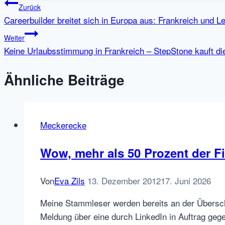
Beitragsnavigation
Zurück
Careerbuilder breitet sich in Europa aus: Frankreich und L
Weiter
Keine Urlaubsstimmung in Frankreich – StepStone kauft d
Ähnliche Beiträge
Meckerecke
Wow, mehr als 50 Prozent der F
Von
Eva Zils
13. Dezember 2012
17. Juni 2026
Meine Stammleser werden bereits an der Überschri
Meldung über eine durch LinkedIn in Auftrag geg