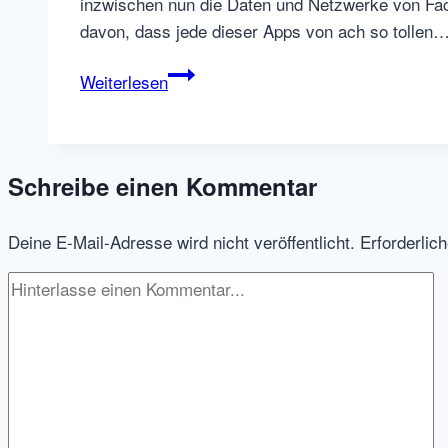
inzwischen nun die Daten und Netzwerke von Fa
davon, dass jede dieser Apps von ach so tollen
Facebook
Weiterlesen
Apps
vs
Newcomer
Schreibe einen Kommentar
Talent.me
Deine E-Mail-Adresse wird nicht veröffentlicht.
Erforderlic