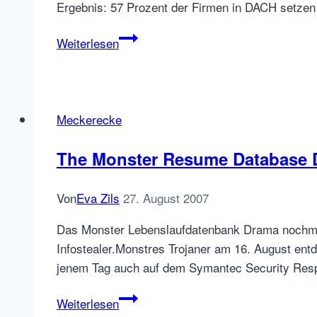
Ergebnis: 57 Prozent der Firmen in DACH setzen 
Wow,
Weiterlesen
mehr
als
50
Prozent
Meckerecke
der
Firmen
The Monster Resume Database Dr
machen
mobile
Von
Eva Zils
27. August 2007
Recruiting!
Das Monster Lebenslaufdatenbank Drama nochma
Infostealer.Monstres Trojaner am 16. August ent
jenem Tag auch auf dem Symantec Security Res
The
Weiterlesen
Monster