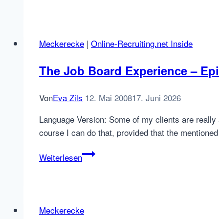
Resume
Database
Drama
Meckerecke
|
Online-Recruiting.net Inside
Revisited:
A
The Job Board Experience – Epis
little
Shop
Von
Eva Zils
12. Mai 2008
17. Juni 2026
of
Horrors
Language Version: Some of my clients are really a
course I can do that, provided that the mentioned
The
Weiterlesen
Job
Board
Experience
–
Meckerecke