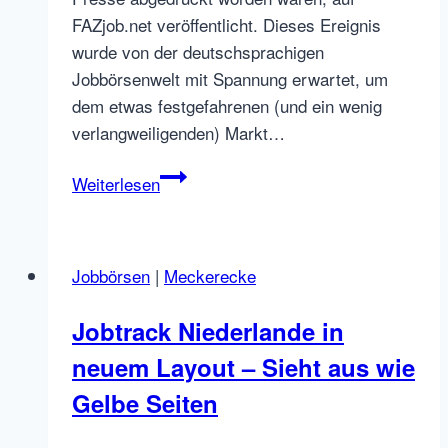
FAZjob.net veröffentlicht. Dieses Ereignis
wurde von der deutschsprachigen
Jobbörsenwelt mit Spannung erwartet, um
dem etwas festgefahrenen (und ein wenig
verlangweiligenden) Markt…
Happy
Weiterlesen
Birthday
FAZjob.net:
1
Jobbörsen
|
Meckerecke
Jahr
Pleiten,
Jobtrack Niederlande in
Pech
neuem Layout – Sieht aus wie
und
Pannen
Gelbe Seiten