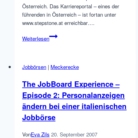
Österreich. Das Karriereportal – eines der
führenden in Österreich – ist fortan unter
www.stepstone.at erreichbar….
Jobfinder.at
Weiterlesen
becomes
StepStone.at
–
Jobbörsen
|
Meckerecke
looks
like
The JobBoard Experience –
Monster
Episode 2: Personalanzeigen
to
me…
ändern bei einer italienischen
Jobbörse
Von
Eva Zils
20. September 2007