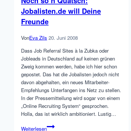
Noch so’n Quatsch:
Sowas!
Jobalisten.de will Deine
Freunde
Von
Eva Zils
20. Juni 2008
Dass Job Referral Sites à la Zubka oder
Jobleads in Deutschland auf keinen grünen
Zweig kommen werden, habe ich hier schon
gepostet. Das hat die Jobalisten jedoch nicht
davon abgehalten, ein neues Mitarbeiter-
Empfehlungs Unterfangen ins Netz zu stellen.
In der Pressemitteilung wird sogar von einem
„Online Recruiting System“ gesprochen.
Holla, das ist wirklich ambitioniert. Lustig…
Noch
Weiterlesen