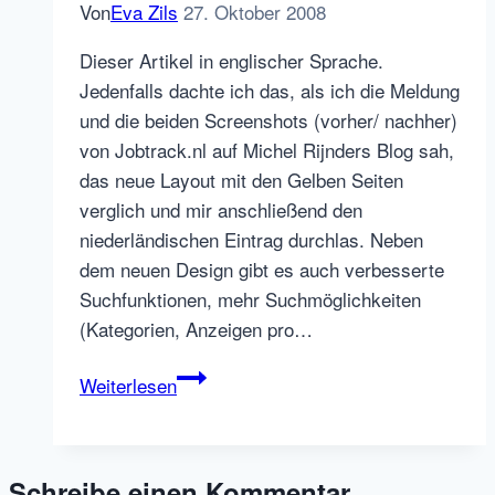
Von
Eva Zils
27. Oktober 2008
Dieser Artikel in englischer Sprache.
Jedenfalls dachte ich das, als ich die Meldung
und die beiden Screenshots (vorher/ nachher)
von Jobtrack.nl auf Michel Rijnders Blog sah,
das neue Layout mit den Gelben Seiten
verglich und mir anschließend den
niederländischen Eintrag durchlas. Neben
dem neuen Design gibt es auch verbesserte
Suchfunktionen, mehr Suchmöglichkeiten
(Kategorien, Anzeigen pro…
Jobtrack
Weiterlesen
Niederlande
in
neuem
Schreibe einen Kommentar