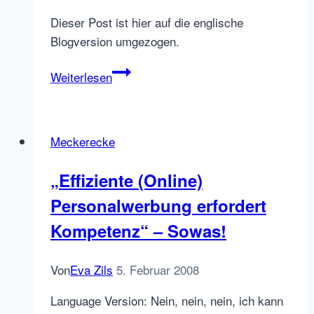
Dieser Post ist hier auf die englische
Blogversion umgezogen.
The
Weiterlesen
JobBoard
Experience
–
Meckerecke
Episode
2:
„Effiziente (Online)
Personalanzeigen
Personalwerbung erfordert
ändern
bei
Kompetenz“ – Sowas!
einer
italienischen
Von
Eva Zils
5. Februar 2008
Jobbörse
Language Version: Nein, nein, nein, ich kann