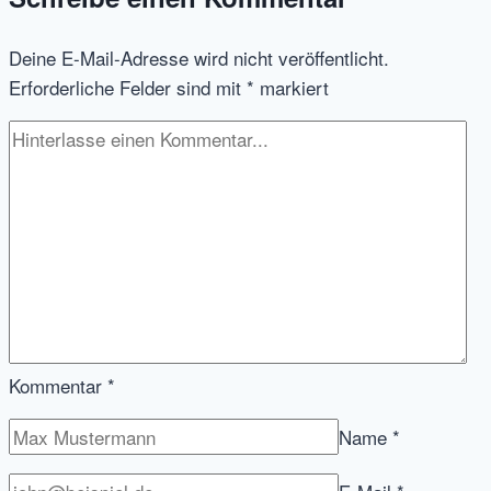
Layout
–
Deine E-Mail-Adresse wird nicht veröffentlicht.
Sieht
Erforderliche Felder sind mit
*
markiert
aus
wie
Gelbe
Seiten
Kommentar
*
Name
*