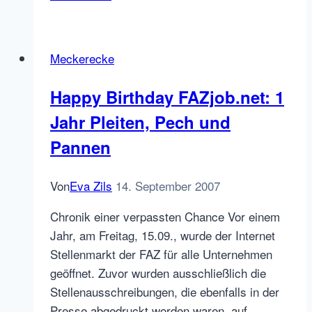
so’n
Quatsch:
Jobalisten.de
Meckerecke
will
Deine
Happy Birthday FAZjob.net: 1
Freunde
Jahr Pleiten, Pech und
Pannen
Von
Eva Zils
14. September 2007
Chronik einer verpassten Chance Vor einem
Jahr, am Freitag, 15.09., wurde der Internet
Stellenmarkt der FAZ für alle Unternehmen
geöffnet. Zuvor wurden ausschließlich die
Stellenausschreibungen, die ebenfalls in der
Presse abgedruckt worden waren, auf