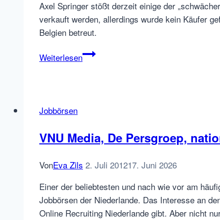
Axel Springer stößt derzeit einige der „schwäche
verkauft werden, allerdings wurde kein Käufer g
Belgien betreut.
StepStone
Weiterlesen
Niederlande
zukünftig
von
Belgien
Jobbörsen
aus
betreut
VNU Media, De Persgroep, natio
Von
Eva Zils
2. Juli 2012
17. Juni 2026
Einer der beliebtesten und nach wie vor am häufi
Jobbörsen der Niederlande. Das Interesse an de
Online Recruiting Niederlande gibt. Aber nicht n