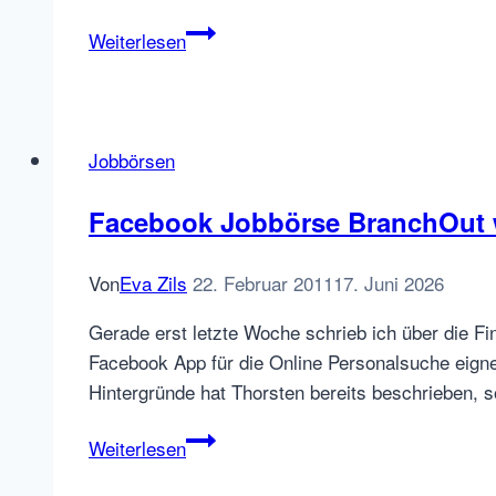
VNU
Weiterlesen
Media,
De
Persgroep,
nationalevacaturebank.nl,
Jobbörsen
vacature.com
und
Facebook Jobbörse BranchOut wi
Flandern
Von
Eva Zils
22. Februar 2011
17. Juni 2026
Gerade erst letzte Woche schrieb ich über die F
Facebook App für die Online Personalsuche eignet
Hintergründe hat Thorsten bereits beschrieben, 
Facebook
Weiterlesen
Jobbörse