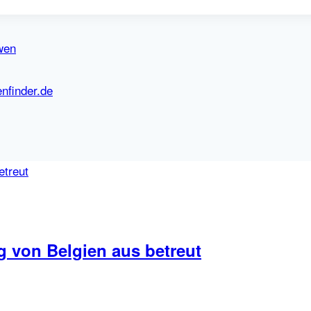
 wen
nfinder.de
g von Belgien aus betreut