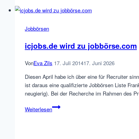
BranchOut
wird
für
die
Jobbörsen
Personalsuche
noch
icjobs.de wird zu jobbörse.com
interessanter
Von
Eva Zils
17. Juli 2014
17. Juni 2026
Diesen April habe ich über eine für Recruiter 
ist daraus eine qualifizierte Jobbörsen Liste Fr
neugierig). Bei der Recherche im Rahmen des Pro
icjobs.de
Weiterlesen
wird
zu
jobbörse.com