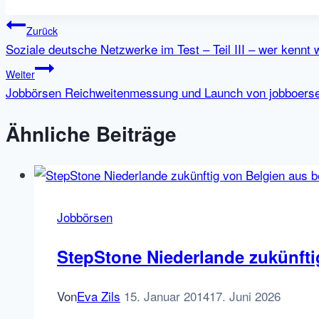
Beitragsnavigation
Zurück
Soziale deutsche Netzwerke im Test – Teil III – wer kennt
Weiter
Jobbörsen Reichweitenmessung und Launch von jobboerse
Ähnliche Beiträge
Jobbörsen
StepStone Niederlande zukünfti
Von
Eva Zils
15. Januar 2014
17. Juni 2026