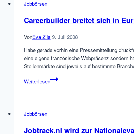
Jobbörsen
Careerbuilder breitet sich in E
Von
Eva Zils
9. Juli 2008
Habe gerade vorhin eine Pressemitteilung druckf
eine eigene französische Webpräsenz sondern ha
Stellenmärkte sind jeweils auf bestimmte Branch
Careerbuilder
Weiterlesen
breitet
sich
in
Europa
Jobbörsen
aus:
Frankreich
Jobtrack.nl wird zur Nationalev