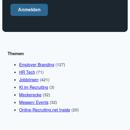
Anmelden
Themen
Employer Branding
(127)
HR Tech
(71)
Jobbörsen
(421)
KI im Recruiting
(3)
Meckerecke
(32)
Messen/ Events
(32)
Online-Recruiting.net Inside
(20)