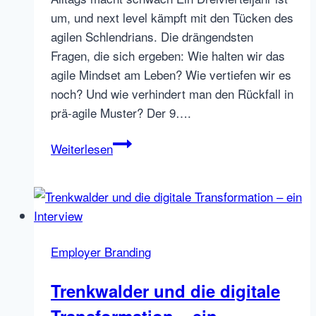
um, und next level kämpft mit den Tücken des
agilen Schlendrians. Die drängendsten
Fragen, die sich ergeben: Wie halten wir das
agile Mindset am Leben? Wie vertiefen wir es
noch? Und wie verhindert man den Rückfall in
prä-agile Muster? Der 9….
The
Weiterlesen
Circle
of
Scrum.
Wie
wir
Employer Branding
auch
im
Trenkwalder und die digitale
9.
Transformation – ein
Monat