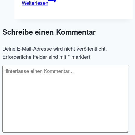
Trenkwalder
Weiterlesen
und
die
digitale
Schreibe einen Kommentar
Transformation
–
Deine E-Mail-Adresse wird nicht veröffentlicht.
ein
Erforderliche Felder sind mit
*
markiert
Interview