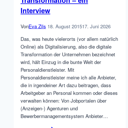
unseres
Interview
agilen
Changes
Von
Eva Zils
18. August 2015
17. Juni 2026
das
Mindset
Das, was heute vielerorts (vor allem natürlich
hochhalten
Online) als Digitalisierung, also die digitale
Transformation der Unternehmen bezeichnet
wird, hält Einzug in die bunte Welt der
Personaldienstleister. Mit
Personaldienstleister meine ich alle Anbieter,
die in irgendeiner Art dazu beitragen, dass
Arbeitgeber an Personal kommen oder dieses
verwalten können: Von Jobportalen über
(Anzeigen-) Agenturen und
Bewerbermanagementsystem Anbieter…