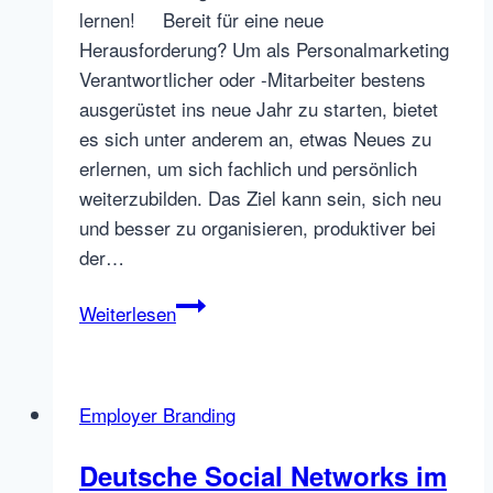
lernen! Bereit für eine neue
Herausforderung? Um als Personalmarketing
Verantwortlicher oder -Mitarbeiter bestens
ausgerüstet ins neue Jahr zu starten, bietet
es sich unter anderem an, etwas Neues zu
erlernen, um sich fachlich und persönlich
weiterzubilden. Das Ziel kann sein, sich neu
und besser zu organisieren, produktiver bei
der…
16
Weiterlesen
unschlagbare
Argumente,
jetzt
Employer Branding
Inbound
Personalmarketing
Deutsche Social Networks im
zu