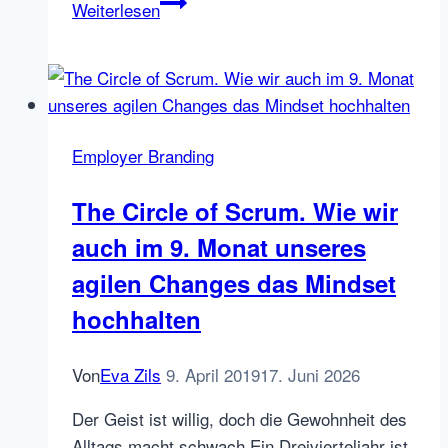
Social
Weiterlesen
Media
Sharing
Hack
Nr.
1
Employer Branding
–
doshare
The Circle of Scrum. Wie wir
&
auch im 9. Monat unseres
FriendsplusMe
agilen Changes das Mindset
hochhalten
Von
Eva Zils
9. April 2019
17. Juni 2026
Der Geist ist willig, doch die Gewohnheit des
Alltags macht schwach Ein Dreivierteljahr ist