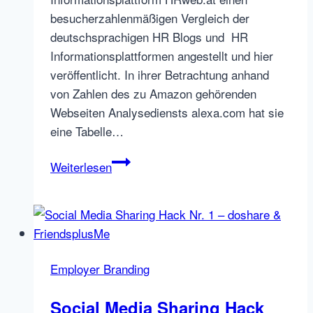
besucherzahlenmäßigen Vergleich der
deutschsprachigen HR Blogs und HR
Informationsplattformen angestellt und hier
veröffentlicht. In ihrer Betrachtung anhand
von Zahlen des zu Amazon gehörenden
Webseiten Analysediensts alexa.com hat sie
eine Tabelle…
HR
Weiterlesen
Blogger
&
Social
Media
Marketing:
Employer Branding
Zeigt
her
Social Media Sharing Hack
Eure