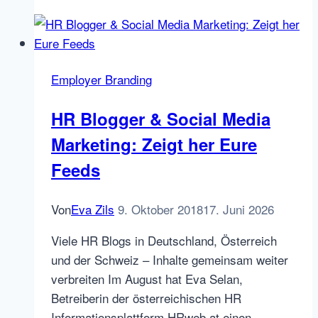
Networks
im
Test
–
Employer Branding
Teil
II
HR Blogger & Social Media
–
Marketing: Zeigt her Eure
lokalisten.de
Feeds
Von
Eva Zils
9. Oktober 2018
17. Juni 2026
Viele HR Blogs in Deutschland, Österreich
und der Schweiz – Inhalte gemeinsam weiter
verbreiten Im August hat Eva Selan,
Betreiberin der österreichischen HR
Informationsplattform HRweb.at einen