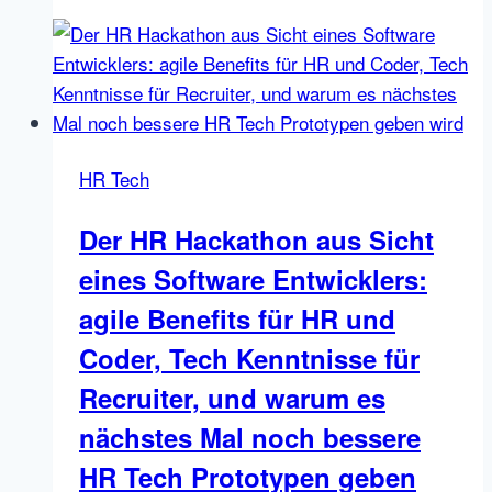
der
Jobbörsen
Branche:
deutsche
Jobportal
Top
HR Tech
10
nach
Der HR Hackathon aus Sicht
der
eines Software Entwicklers:
Intelligence
Group,
agile Benefits für HR und
Google
Coder, Tech Kenntnisse für
for
Recruiter, und warum es
Jobs
Traffic
nächstes Mal noch bessere
schwächelt,
HR Tech Prototypen geben
australisches