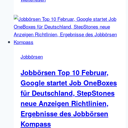
French
state-
run
job
site
ANPE
in
Jobbörsen
the
line
Jobbörsen Top 10 Februar,
of
Google startet Job OneBoxes
fire
für Deutschland, StepStones
neue Anzeigen Richtlinien,
Ergebnisse des Jobbörsen
Kompass