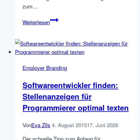
zum…
Marktanteile
Weiterlesen
neue
Jobs
auf
Deutschlands
Jobbörsen
Employer Branding
–
201506
Softwareentwickler finden:
Stellenanzeigen für
Programmierer optimal texten
Von
Eva Zils
4. August 2015
17. Juni 2026
Der schnelle Tipp zum Anfang für