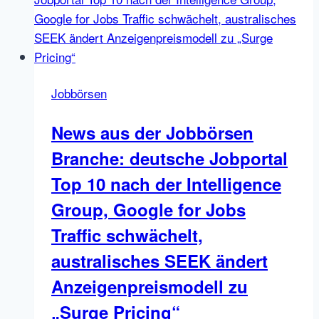
Google
startet
Job
OneBoxes
für
Jobbörsen
Deutschland,
StepStones
News aus der Jobbörsen
neue
Branche: deutsche Jobportal
Anzeigen
Richtlinien,
Top 10 nach der Intelligence
Ergebnisse
Group, Google for Jobs
des
Traffic schwächelt,
Jobbörsen
Kompass
australisches SEEK ändert
Anzeigenpreismodell zu
„Surge Pricing“