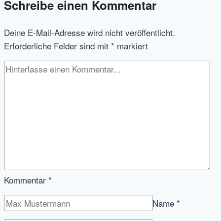
Schreibe einen Kommentar
Sicht
eines
Deine E-Mail-Adresse wird nicht veröffentlicht.
Software
Erforderliche Felder sind mit
*
markiert
Entwicklers:
agile
Benefits
für
HR
und
Coder,
Tech
Kenntnisse
für
Kommentar
*
Recruiter,
und
Name
*
warum
es