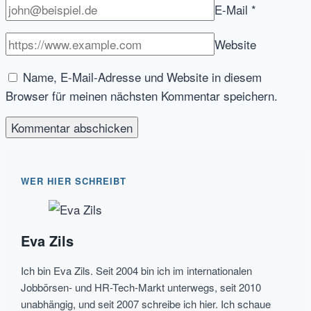
E-Mail
*
nächstes
Mal
Website
noch
bessere
Name, E-Mail-Adresse und Website in diesem
HR
Browser für meinen nächsten Kommentar speichern.
Tech
Prototypen
geben
wird
WER HIER SCHREIBT
Eva Zils
Ich bin Eva Zils. Seit 2004 bin ich im internationalen
Jobbörsen- und HR-Tech-Markt unterwegs, seit 2010
unabhängig, und seit 2007 schreibe ich hier. Ich schaue