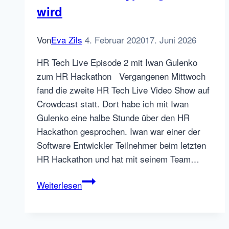
wird
SEEK
ändert
Anzeigenpreismodell
Von
Eva Zils
4. Februar 2020
17. Juni 2026
zu
HR Tech Live Episode 2 mit Iwan Gulenko
„Surge
zum HR Hackathon Vergangenen Mittwoch
Pricing“
fand die zweite HR Tech Live Video Show auf
Crowdcast statt. Dort habe ich mit Iwan
Gulenko eine halbe Stunde über den HR
Hackathon gesprochen. Iwan war einer der
Software Entwickler Teilnehmer beim letzten
HR Hackathon und hat mit seinem Team…
Der
Weiterlesen
HR
Hackathon
aus