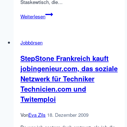
Staskewtisch, die…
Careerbuilder
Weiterlesen
Instant
–
Keywords
Jobbörsen
mit
Branding
StepStone Frankreich kauft
jobingenieur.com, das soziale
Netzwerk für Techniker
Technicien.com und
Twitemploi
Von
Eva Zils
18. Dezember 2009