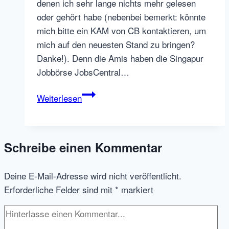
denen ich sehr lange nichts mehr gelesen
oder gehört habe (nebenbei bemerkt: könnte
mich bitte ein KAM von CB kontaktieren, um
mich auf den neuesten Stand zu bringen?
Danke!). Denn die Amis haben die Singapur
Jobbörse JobsCentral…
Careerbuilder
Weiterlesen
breitet
sich
weiter
Schreibe einen Kommentar
in
Asien
Deine E-Mail-Adresse wird nicht veröffentlicht.
aus
Erforderliche Felder sind mit
*
markiert
–
JobsCentral