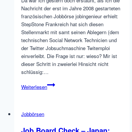
Da war ich gestern doch erstaunt, als ich die
Nachricht der erst im Jahre 2008 gestarteten
französischen Jobbörse jobingenieur erhielt:
StepStone Frankreich hat sich diesen
Stellenmarkt mit samt seinen Ablegern (dem
technischen Social Network Technicien und
der Twitter Jobsuchmaschine Twitemploi
einverleibt. Die Frage ist nur: wieso? Mir ist
dieser Schritt in zweierlei Hinsicht nicht
schlüssig:…
StepStone
Weiterlesen
Frankreich
kauft
jobingenieur.com,
Jobbörsen
das
soziale
Job Board Check – Japan: