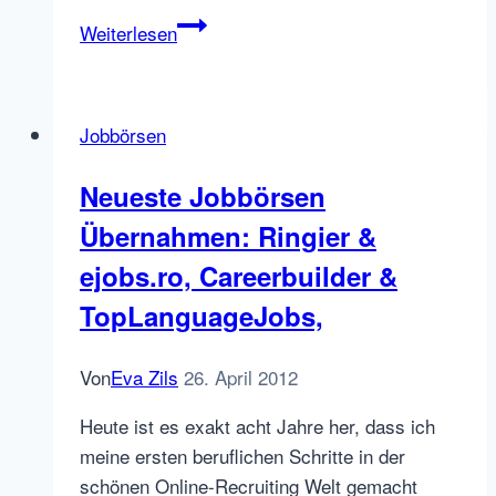
Job
Weiterlesen
Board
Check
–
Jobbörsen
Japan:
daijob.com/
Neueste Jobbörsen
workinjapan.com
Übernahmen: Ringier &
ejobs.ro, Careerbuilder &
TopLanguageJobs,
Von
Eva Zils
26. April 2012
Heute ist es exakt acht Jahre her, dass ich
meine ersten beruflichen Schritte in der
schönen Online-Recruiting Welt gemacht