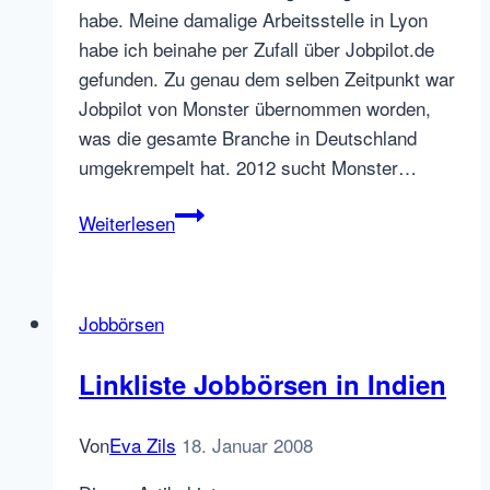
habe. Meine damalige Arbeitsstelle in Lyon
habe ich beinahe per Zufall über Jobpilot.de
gefunden. Zu genau dem selben Zeitpunkt war
Jobpilot von Monster übernommen worden,
was die gesamte Branche in Deutschland
umgekrempelt hat. 2012 sucht Monster…
Neueste
Weiterlesen
Jobbörsen
Übernahmen:
Ringier
Jobbörsen
&
ejobs.ro,
Linkliste Jobbörsen in Indien
Careerbuilder
&
Von
Eva Zils
18. Januar 2008
TopLanguageJobs,