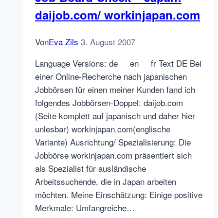
Netzwerk
daijob.com/ workinjapan.com
für
Techniker
Technicien.com
Von
Eva Zils
3. August 2007
und
Language Versions: de en fr Text DE Bei
Twitemploi
einer Online-Recherche nach japanischen
Jobbörsen für einen meiner Kunden fand ich
folgendes Jobbörsen-Doppel: daijob.com
(Seite komplett auf japanisch und daher hier
unlesbar) workinjapan.com(englische
Variante) Ausrichtung/ Spezialisierung: Die
Jobbörse workinjapan.com präsentiert sich
als Spezialist für ausländische
Arbeitssuchende, die in Japan arbeiten
möchten. Meine Einschätzung: Einige positive
Merkmale: Umfangreiche…