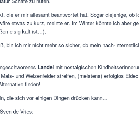
Natur Schafe zu hüten.
, die er mir allesamt beantwortet hat. Sogar diejenige, ob 
 wäre etwas zu kurz, meinte er. Im Winter könnte ich aber g
en eisig kalt ist…).
ß, bin ich mir nicht mehr so sicher, ob mein nach-internetl
eingeschworenes
mit nostalgischen Kindheitserinneru
Landei
Mais- und Weizenfelder streifen, (meistens) erfolglos Eide
ternative finden!
in, die sich vor einigen Dingen drücken kann…
 Sven de Vries: