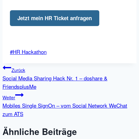
Jetzt mein HR Ticket anfragen
Schlagworte:
#
HR Hackathon
Beitragsnavigation
Zurück
Social Media Sharing Hack Nr. 1 – doshare &
FriendsplusMe
Weiter
Mobiles Single SignOn – vom Social Network WeChat
zum ATS
Ähnliche Beiträge