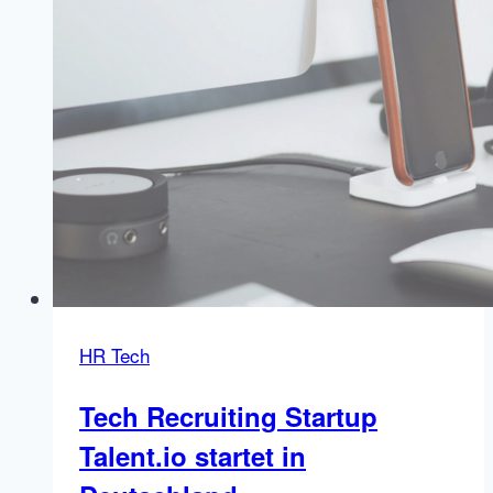
Fundings
HR Tech
Tech Recruiting Startup
Talent.io startet in