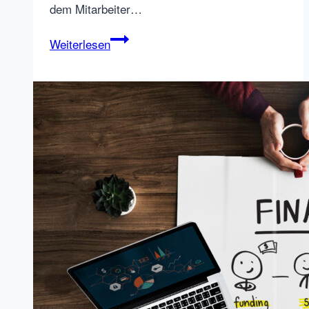
dem Mitarbeiter…
Talentry
Weiterlesen
launcht
Candidate
Relationship
Management
(CRM)
System
für
Inbound
Recruiting
und
Talent
Lead
Nurturing