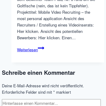
Goltfische (nein, das ist kein Tippfehler).
Projekttitel: Mobile Video Recruiting – the
most personal application Ansicht des
Recruiters / Erstellung eines Videoinserats:
Hier klicken. Ansicht des potentiellen
Bewerbers: Hier klicken. Einen…
HR
Weiterlesen
Hackathon
Projekt
3:
Schreibe einen Kommentar
Mobile
Video
Deine E-Mail-Adresse wird nicht veröffentlicht.
Recruiting
Erforderliche Felder sind mit
*
markiert