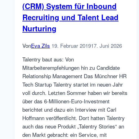
die
(CRM) System für Inbound
ich
Recruiting und Talent Lead
(noch)
Nurturing
nicht
schreiben
darf
Von
Eva Zils
19. Februar 2019
17. Juni 2026
Talentry baut aus: Von
Mitarbeiterempfehlungen hin zu Candidate
Relationship Management Das Münchner HR
Tech Startup Talentry startet im neuen Jahr
voll durch. Letzten Sommer haben wir bereits
über das 6-Millionen-Euro-Investment
berichtet und dazu ein Interview mit Carl
Hoffmann veröffentlicht. Dort hatten Talentry
auch das neue Produkt „Talentry Stories“ an
den Markt gebracht: ein Service, mit