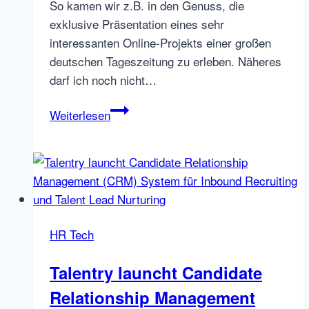
So kamen wir z.B. in den Genuss, die
exklusive Präsentation eines sehr
interessanten Online-Projekts einer großen
deutschen Tageszeitung zu erleben. Näheres
darf ich noch nicht…
Zukunft
Weiterlesen
Personal
2008
–
Der
zweite
Tag
HR Tech
und
andere
Talentry launcht Candidate
Dinge,
Relationship Management
über