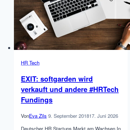
HR Tech
EXIT: softgarden wird
verkauft und andere #HRTech
Fundings
Von
Eva Zils
9. September 2018
17. Juni 2026
Deutscher HR Startups Markt am Wachsen In