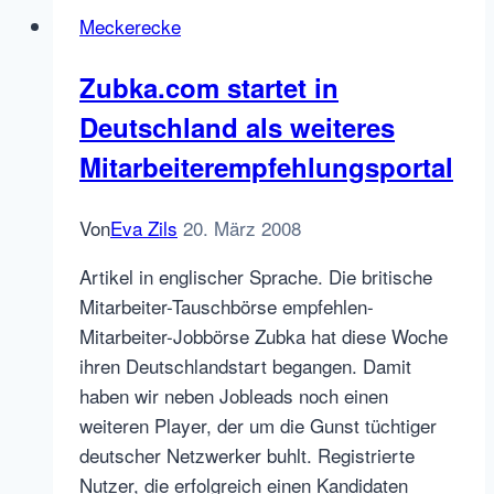
Monster,
Meckerecke
oder:
Bei
Zubka.com startet in
Anruf
Deutschland als weiteres
Monster!
Mitarbeiterempfehlungsportal
Von
Eva Zils
20. März 2008
Artikel in englischer Sprache. Die britische
Mitarbeiter-Tauschbörse empfehlen-
Mitarbeiter-Jobbörse Zubka hat diese Woche
ihren Deutschlandstart begangen. Damit
haben wir neben Jobleads noch einen
weiteren Player, der um die Gunst tüchtiger
deutscher Netzwerker buhlt. Registrierte
Nutzer, die erfolgreich einen Kandidaten