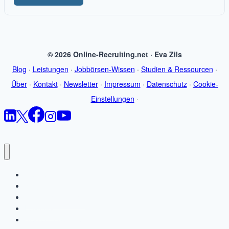
© 2026 Online-Recruiting.net · Eva Zils
Blog
·
Leistungen
·
Jobbörsen-Wissen
·
Studien & Ressourcen
·
Über
·
Kontakt
·
Newsletter
·
Impressum
·
Datenschutz
·
Cookie-
Einstellungen
·
Startseite
Blog
Jobbörsen-Wissen
Leistungen
Studien & Ressourcen