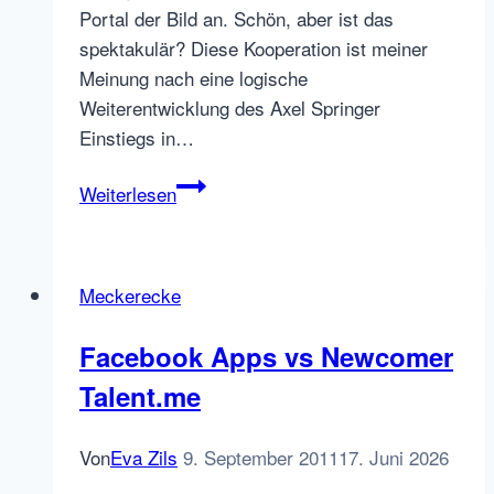
Portal der Bild an. Schön, aber ist das
spektakulär? Diese Kooperation ist meiner
Meinung nach eine logische
Weiterentwicklung des Axel Springer
Einstiegs in…
arbeiten.de
Weiterlesen
–
mit
Grüssen
Meckerecke
von
Axel
Facebook Apps vs Newcomer
Springer
Talent.me
Von
Eva Zils
9. September 2011
17. Juni 2026