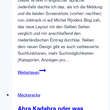
Jedenfalls dachte ich das, als ich die Meldung
und die beiden Screenshots (vorher/ nachher)
von Jobtrack.nl auf Michel Rijnders Blog sah,
das neue Layout mit den Gelben Seiten
verglich und mir anschließend den
niederländischen Eintrag durchlas. Neben
dem neuen Design gibt es auch verbesserte
Suchfunktionen, mehr Suchmöglichkeiten
(Kategorien, Anzeigen pro…
Jobtrack
Weiterlesen
Niederlande
in
neuem
Meckerecke
Layout
–
Abra Kadabra oder was
Sieht