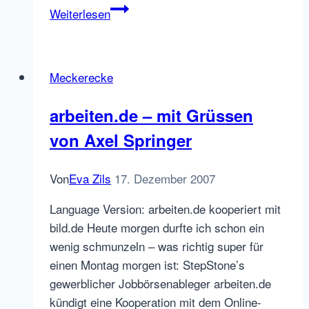
Abra
Weiterlesen
Kadabra
oder
was
Meckerecke
Unternehmen
noch
arbeiten.de – mit Grüssen
mit
von Axel Springer
unpassenden
Bewerbungen
tun
Von
Eva Zils
17. Dezember 2007
können
Language Version: arbeiten.de kooperiert mit
bild.de Heute morgen durfte ich schon ein
wenig schmunzeln – was richtig super für
einen Montag morgen ist: StepStone’s
gewerblicher Jobbörsenableger arbeiten.de
kündigt eine Kooperation mit dem Online-