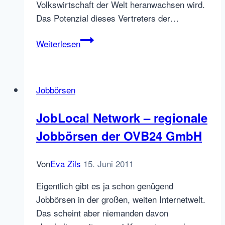
Volkswirtschaft der Welt heranwachsen wird.
Das Potenzial dieses Vertreters der…
Welche
Weiterlesen
Jobbörsen
gibt
es
Jobbörsen
in
Brasilien?
JobLocal Network – regionale
Jobbörsen der OVB24 GmbH
Von
Eva Zils
15. Juni 2011
Eigentlich gibt es ja schon genügend
Jobbörsen in der großen, weiten Internetwelt.
Das scheint aber niemanden davon