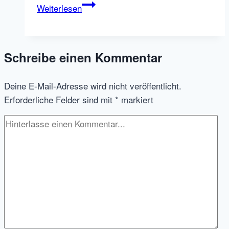
dlvr.it,
Weiterlesen
Tool
für
automatisiertes
Schreibe einen Kommentar
Inbound
Recruitment
Deine E-Mail-Adresse wird nicht veröffentlicht.
Marketing:
Erforderliche Felder sind mit
*
markiert
Präsentation
und
Tutorial
für
Blogbeiträge