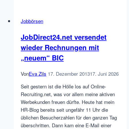
die
Facebook
Jobbörsen
Jobbörse
ist
JobDirect24.net versendet
da!
wieder Rechnungen mit
„neuem“ BIC
Von
Eva Zils
17. Dezember 2013
17. Juni 2026
Seit gestern ist die Hölle los auf Online-
Recruiting.net, was vor allem meine aktiven
Werbekunden freuen dürfte. Heute hat mein
HR-Blog bereits seit ungefähr 11 Uhr die
üblichen Besucherzahlen für den ganzen Tag
überschritten. Dann kam eine E-Mail einer