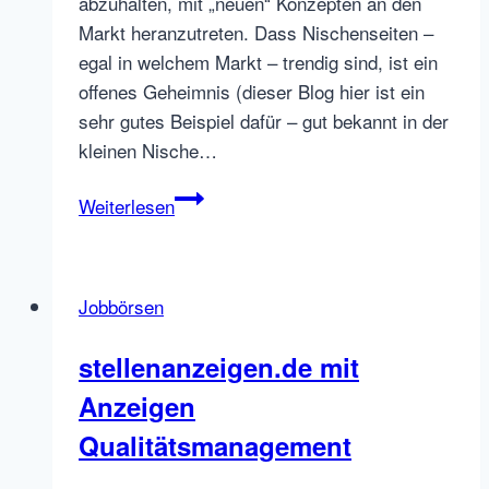
abzuhalten, mit „neuen“ Konzepten an den
Markt heranzutreten. Dass Nischenseiten –
egal in welchem Markt – trendig sind, ist ein
offenes Geheimnis (dieser Blog hier ist ein
sehr gutes Beispiel dafür – gut bekannt in der
kleinen Nische…
JobLocal
Weiterlesen
Network
–
regionale
Jobbörsen
Jobbörsen
der
stellenanzeigen.de mit
OVB24
Anzeigen
GmbH
Qualitätsmanagement