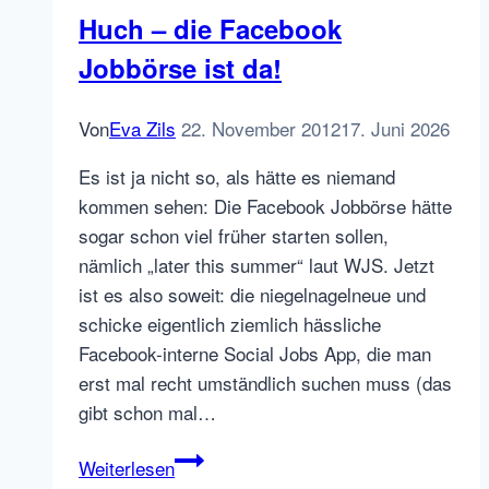
Huch – die Facebook
Jobbörse ist da!
Von
Eva Zils
22. November 2012
17. Juni 2026
Es ist ja nicht so, als hätte es niemand
kommen sehen: Die Facebook Jobbörse hätte
sogar schon viel früher starten sollen,
nämlich „later this summer“ laut WJS. Jetzt
ist es also soweit: die niegelnagelneue und
schicke eigentlich ziemlich hässliche
Facebook-interne Social Jobs App, die man
erst mal recht umständlich suchen muss (das
gibt schon mal…
Huch
Weiterlesen
–