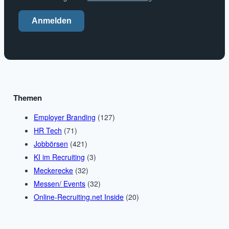
Anmelden
Themen
Employer Branding
(127)
HR Tech
(71)
Jobbörsen
(421)
KI im Recruiting
(3)
Meckerecke
(32)
Messen/ Events
(32)
Online-Recruiting.net Inside
(20)