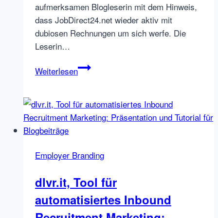
aufmerksamen Blogleserin mit dem Hinweis,
dass JobDirect24.net wieder aktiv mit
dubiosen Rechnungen um sich werfe. Die
Leserin…
JobDirect24.net
Weiterlesen
versendet
wieder
Rechnungen
mit
„neuem“
BIC
Employer Branding
dlvr.it, Tool für
automatisiertes Inbound
Recruitment Marketing: