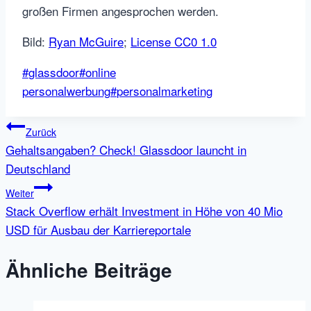
großen Firmen angesprochen werden.
Bild:
Ryan McGuire
;
License CC0 1.0
Schlagworte:
#
glassdoor
#
online
personalwerbung
#
personalmarketing
Beitragsnavigation
Zurück
Gehaltsangaben? Check! Glassdoor launcht in
Deutschland
Weiter
Stack Overflow erhält Investment in Höhe von 40 Mio
USD für Ausbau der Karriereportale
Ähnliche Beiträge