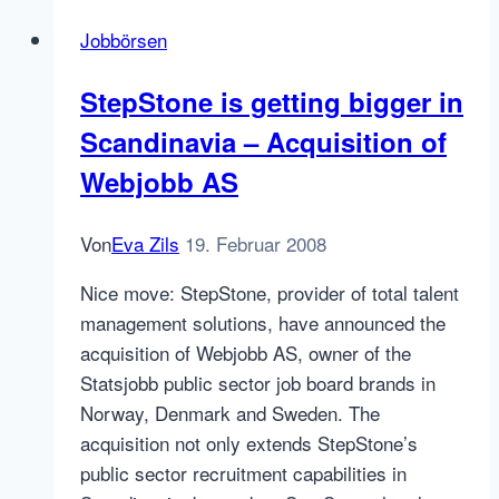
visited
Jobbörsen
French
Job
StepStone is getting bigger in
Boards
Scandinavia – Acquisition of
(July
2007)
Webjobb AS
Von
Eva Zils
19. Februar 2008
Nice move: StepStone, provider of total talent
management solutions, have announced the
acquisition of Webjobb AS, owner of the
Statsjobb public sector job board brands in
Norway, Denmark and Sweden. The
acquisition not only extends StepStone’s
public sector recruitment capabilities in