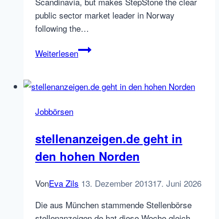
Scandinavia, but makes StepStone the clear
public sector market leader in Norway
following the…
StepStone
Weiterlesen
is
getting
bigger
in
Jobbörsen
Scandinavia
–
stellenanzeigen.de geht in
Acquisition
den hohen Norden
of
Webjobb
AS
Von
Eva Zils
13. Dezember 2013
17. Juni 2026
Die aus München stammende Stellenbörse
stellenanzeigen.de hat diese Woche gleich