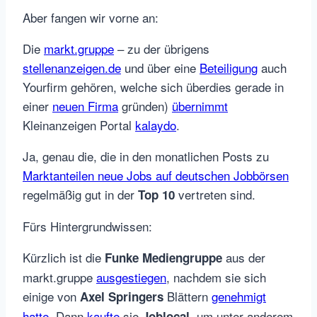
Aber fangen wir vorne an:
Die
markt.gruppe
– zu der übrigens
stellenanzeigen.de
und über eine
Beteiligung
auch
Yourfirm gehören, welche sich überdies gerade in
einer
neuen Firma
gründen)
übernimmt
Kleinanzeigen Portal
kalaydo
.
Ja, genau die, die in den monatlichen Posts zu
Marktanteilen neue Jobs auf deutschen Jobbörsen
regelmäßig gut in der
vertreten sind.
Top 10
Fürs Hintergrundwissen:
Kürzlich ist die
aus der
Funke Mediengruppe
markt.gruppe
ausgestiegen
, nachdem sie sich
einige von
Blättern
genehmigt
Axel Springers
hatte
. Dann
kaufte
sie
, um unter anderem
Joblocal