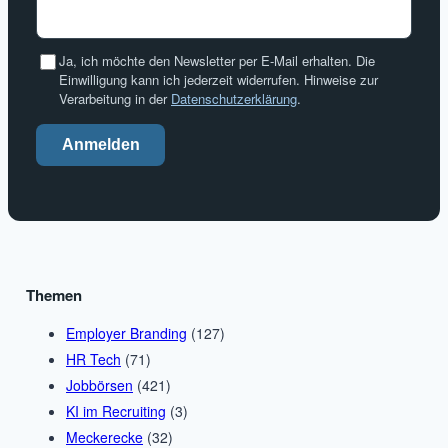
Ja, ich möchte den Newsletter per E-Mail erhalten. Die
Einwilligung kann ich jederzeit widerrufen. Hinweise zur
Verarbeitung in der
Datenschutzerklärung
.
Anmelden
Themen
Employer Branding
(127)
HR Tech
(71)
Jobbörsen
(421)
KI im Recruiting
(3)
Meckerecke
(32)