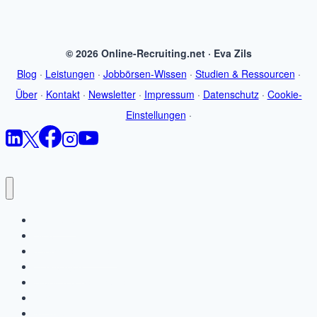
© 2026 Online-Recruiting.net · Eva Zils
Blog
·
Leistungen
·
Jobbörsen-Wissen
·
Studien & Ressourcen
·
Über
·
Kontakt
·
Newsletter
·
Impressum
·
Datenschutz
·
Cookie-
Einstellungen
·
Startseite
Blog
Jobbörsen-Wissen
Leistungen
Studien & Ressourcen
Über
Kontakt