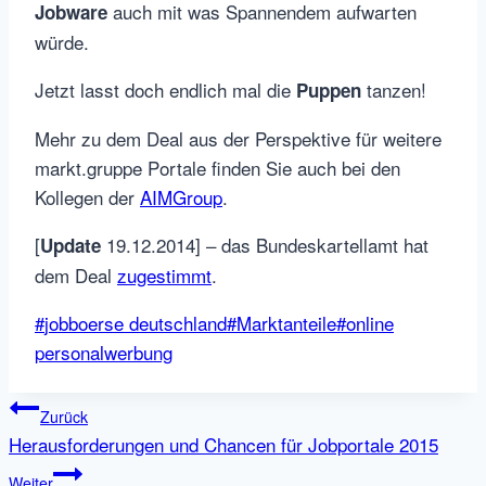
auch mit was Spannendem aufwarten
Jobware
würde.
Jetzt lasst doch endlich mal die
tanzen!
Puppen
Mehr zu dem Deal aus der Perspektive für weitere
markt.gruppe Portale finden Sie auch bei den
Kollegen der
AIMGroup
.
[
19.12.2014] – das Bundeskartellamt hat
Update
dem Deal
zugestimmt
.
Schlagworte:
#
jobboerse deutschland
#
Marktanteile
#
online
personalwerbung
Beitragsnavigation
Zurück
Herausforderungen und Chancen für Jobportale 2015
Weiter