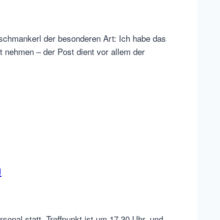
sschmankerl der besonderen Art: Ich habe das
st nehmen – der Post dient vor allem der
u
onal statt. Treffpunkt ist um 17.30 Uhr, und