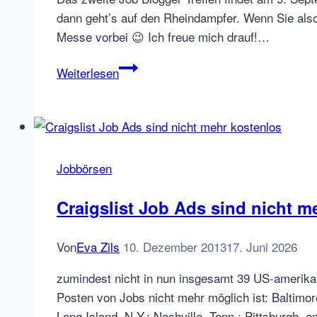
dann geht’s auf den Rheindampfer. Wenn Sie also
Messe vorbei 😉 Ich freue mich drauf!…
Job
Weiterlesen
Blogger
Meeting
in
Köln
und
Jobbörsen
stellenanzeigen.de
designed
Craigslist Job Ads sind nicht m
sich
neu
Von
Eva Zils
10. Dezember 2013
17. Juni 2026
zumindest nicht in nun insgesamt 39 US-amerikan
Posten von Jobs nicht mehr möglich ist: Baltimor
Long Island, N.Y.; Nashville, Tenn.; Pittsburgh, 