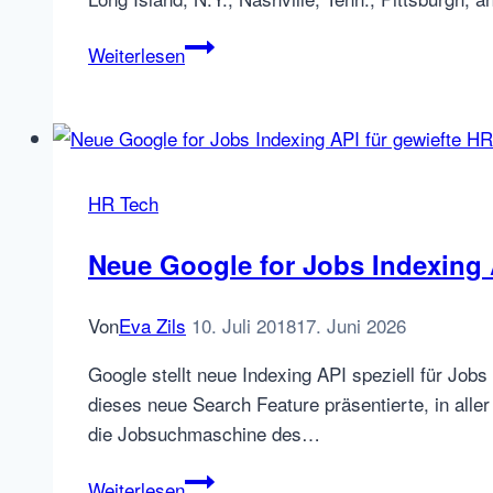
Craigslist
Weiterlesen
Job
Ads
sind
nicht
mehr
HR Tech
kostenlos
Neue Google for Jobs Indexing 
Von
Eva Zils
10. Juli 2018
17. Juni 2026
Google stellt neue Indexing API speziell für Job
dieses neue Search Feature präsentierte, in alle
die Jobsuchmaschine des…
Neue
Weiterlesen