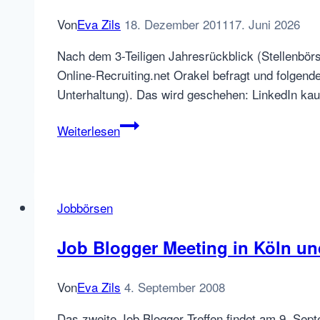
Von
Eva Zils
18. Dezember 2011
17. Juni 2026
Nach dem 3-Teiligen Jahresrückblick (Stellenbör
Online-Recruiting.net Orakel befragt und folgend
Unterhaltung). Das wird geschehen: LinkedIn ka
Das
Weiterlesen
wird’s:
Online
Recruiting
2012
Jobbörsen
–
Blick
Job Blogger Meeting in Köln un
in
die
Von
Eva Zils
4. September 2008
Kristallkugel
Das zweite Job Blogger Treffen findet am 9. Sept