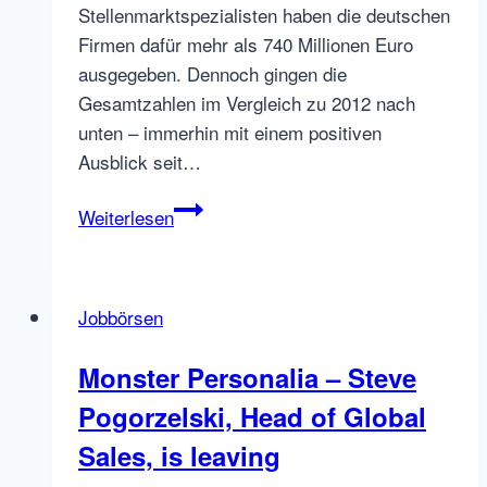
Stellenmarktspezialisten haben die deutschen
Firmen dafür mehr als 740 Millionen Euro
ausgegeben. Dennoch gingen die
Gesamtzahlen im Vergleich zu 2012 nach
unten – immerhin mit einem positiven
Ausblick seit…
Das
Weiterlesen
bezahlte
Deutschland
2013
Jobbörsen
für
Stellenanzeigen
Monster Personalia – Steve
Pogorzelski, Head of Global
Sales, is leaving