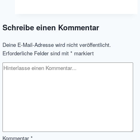
neue
Jobs
auf
Schreibe einen Kommentar
Deutschlands
Jobbörsen
Deine E-Mail-Adresse wird nicht veröffentlicht.
–
Erforderliche Felder sind mit
*
markiert
201507
Kommentar
*