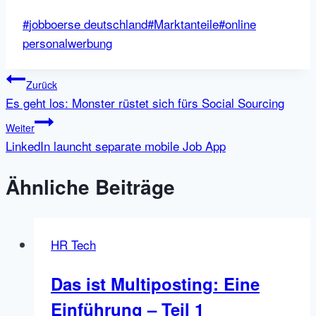
Schlagworte:
#
jobboerse deutschland
#
Marktanteile
#
online
personalwerbung
Beitragsnavigation
Zurück
Es geht los: Monster rüstet sich fürs Social Sourcing
Weiter
LinkedIn launcht separate mobile Job App
Ähnliche Beiträge
HR Tech
Das ist Multiposting: Eine
Einführung – Teil 1