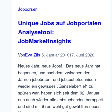
Head
Jobbörsen
of
Global
Unique Jobs auf Jobportalen
Sales,
Analysetool:
is
leaving
JobMarketInsights
Von
Eva Zils
5. Januar 2016
17. Juni 2026
Neues Jahr, neue Jobs! Das neue Jahr hat
begonnen, und nachdem zwischen den
Jahren jobbörsen- und jobsuchetechnisch
wieder ein gewisses „Gänselebertief“ zu
spüren war, haben sich seit dem 02. Januar
nun auch wieder alle Jobsuchenden berappelt
und sind mit ihren wohl gut gewählten neuen