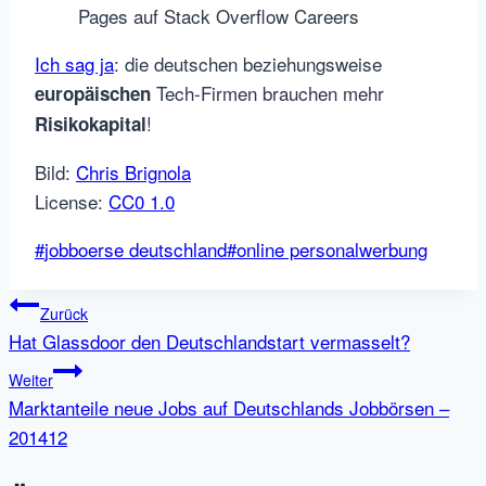
Pages auf Stack Overflow Careers
Ich sag ja
: die deutschen beziehungsweise
Tech-Firmen brauchen mehr
europäischen
!
Risikokapital
Bild:
Chris Brignola
License:
CC0 1.0
Schlagworte:
#
jobboerse deutschland
#
online personalwerbung
Beitragsnavigation
Zurück
Hat Glassdoor den Deutschlandstart vermasselt?
Weiter
Marktanteile neue Jobs auf Deutschlands Jobbörsen –
201412