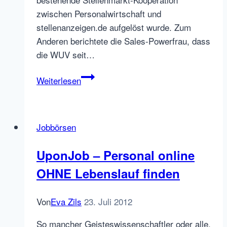
zwischen Personalwirtschaft und
stellenanzeigen.de aufgelöst wurde. Zum
Anderen berichtete die Sales-Powerfrau, dass
die WUV seit…
WUV
Weiterlesen
übernimmt
Kooperation
mit
Jobbörsen
Personalwirtschaft
UponJob – Personal online
OHNE Lebenslauf finden
Von
Eva Zils
23. Juli 2012
So mancher Geisteswissenschaftler oder alle,