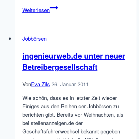
Adzuna
Weiterlesen
übernimmt
Joblift:
die
Jobbörsen
totgesagte
Marke
ingenieurweb.de unter neuer
bekommt
Betreibergesellschaft
ein
zweites
Leben
Von
Eva Zils
26. Januar 2011
Wie schön, dass es in letzter Zeit wieder
Einiges aus den Reihen der Jobbörsen zu
berichten gibt. Bereits vor Weihnachten, als
bei stellenanzeigen.de der
Geschäftsführerwechsel bekannt gegeben