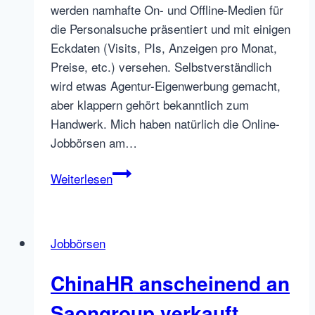
werden namhafte On- und Offline-Medien für
die Personalsuche präsentiert und mit einigen
Eckdaten (Visits, PIs, Anzeigen pro Monat,
Preise, etc.) versehen. Selbstverständlich
wird etwas Agentur-Eigenwerbung gemacht,
aber klappern gehört bekanntlich zum
Handwerk. Mich haben natürlich die Online-
Jobbörsen am…
Jobbörsen
Weiterlesen
Reichweite
bei
der
Jobbörsen
IVW
–
ChinaHR anscheinend an
Unterkategorien
Saongroup verkauft