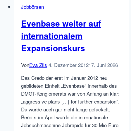
(Data)
Jobbörsen
Thing:
Careerbuilder
Evenbase weiter auf
&
EMSI
internationalem
Expansionskurs
Von
Eva Zils
4. Dezember 2012
17. Juni 2026
Das Credo der erst im Januar 2012 neu
gebildeten Einheit „Evenbase“ innerhalb des
DMGT-Konglomerats war von Anfang an klar:
„aggressive plans […] for further expansion“.
Da wurde auch gar nicht lange gefackelt.
Bereits im April wurde die internationale
Jobsuchmaschine Jobrapido für 30 Mio Euro