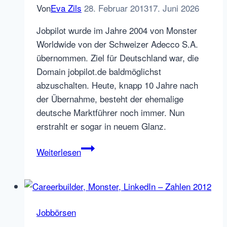
Von
Eva Zils
28. Februar 2013
17. Juni 2026
Jobpilot wurde im Jahre 2004 von Monster
Worldwide von der Schweizer Adecco S.A.
übernommen. Ziel für Deutschland war, die
Domain jobpilot.de baldmöglichst
abzuschalten. Heute, knapp 10 Jahre nach
der Übernahme, besteht der ehemalige
deutsche Marktführer noch immer. Nun
erstrahlt er sogar in neuem Glanz.
Jobpilot
Weiterlesen
aus
der
Asche
Jobbörsen