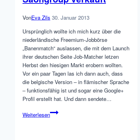
Von
Eva Zils
30. Januar 2013
Ursprünglich wollte ich mich kurz über die
niederländische Freemium-Jobbörse
„Banenmatch“ auslassen, die mit dem Launch
ihrer deutschen Seite Job-Matcher letzen
Herbst den hiesigen Markt erobern wollten.
Vor ein paar Tagen las ich dann auch, dass
die belgische Version – in flämischer Sprache
– funktionsfähig ist und sogar eine Google+
Profil erstellt hat. Und dann sendete…
ChinaHR
Weiterlesen
anscheinend
an
Saongroup