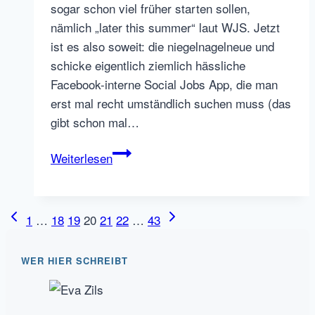
sogar schon viel früher starten sollen,
nämlich „later this summer“ laut WJS. Jetzt
ist es also soweit: die niegelnagelneue und
schicke eigentlich ziemlich hässliche
Facebook-interne Social Jobs App, die man
erst mal recht umständlich suchen muss (das
gibt schon mal…
Huch
Weiterlesen
–
die
Facebook
Seitennavigation
Vorherige
Nächste
1
…
18
19
20
21
22
…
43
Jobbörse
Seite
Seite
ist
WER HIER SCHREIBT
da!