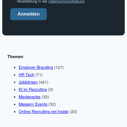
Verarbeitung in der
Datenschutzerklärung
.
Anmelden
Themen
Employer Branding
(127)
HR Tech
(71)
Jobbörsen
(421)
KI im Recruiting
(3)
Meckerecke
(32)
Messen/ Events
(32)
Online-Recruiting.net Inside
(20)