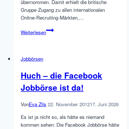
übernommen. Damit erhielt die britische
Gruppe Zugang zu allen internationalen
Online-Recruiting-Märkten,…
Evenbase
Weiterlesen
weiter
auf
internationalem
Jobbörsen
Expansionskurs
Huch – die Facebook
Jobbörse ist da!
Von
Eva Zils
22. November 2012
17. Juni 2026
Es ist ja nicht so, als hätte es niemand
kommen sehen: Die Facebook Jobbörse hätte