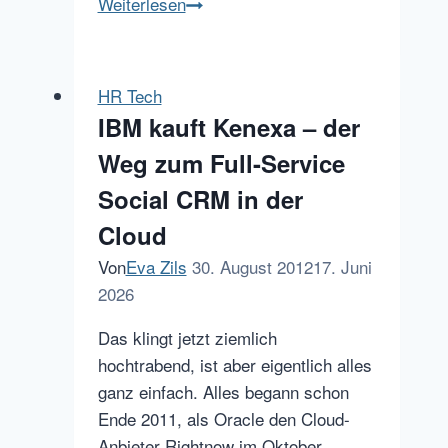
stellenanzeigen.de
Weiterlesen
Desktop-
Widget
zur
HR Tech
Jobsuche
IBM kauft Kenexa – der
Weg zum Full-Service
Social CRM in der
Cloud
Von
Eva Zils
30. August 2012
17. Juni
2026
Das klingt jetzt ziemlich
hochtrabend, ist aber eigentlich alles
ganz einfach. Alles begann schon
Ende 2011, als Oracle den Cloud-
Anbieter Rightnow im Oktober