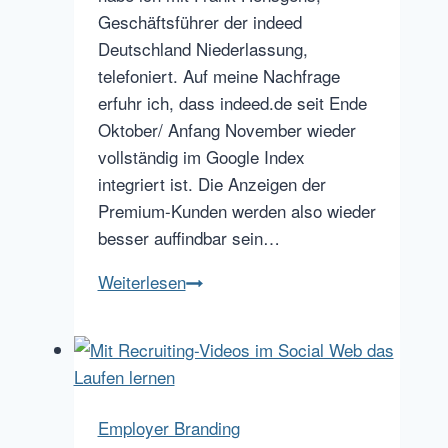
Geschäftsführer der indeed
Deutschland Niederlassung,
telefoniert. Auf meine Nachfrage
erfuhr ich, dass indeed.de seit Ende
Oktober/ Anfang November wieder
vollständig im Google Index
integriert ist. Die Anzeigen der
Premium-Kunden werden also wieder
besser auffindbar sein…
indeed.de
Weiterlesen
ist
zurück
im
Google
Index
Employer Branding