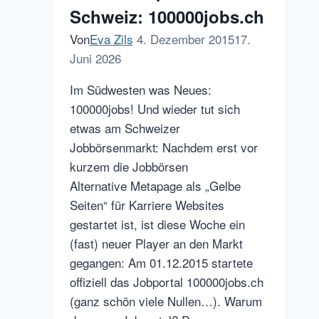
Schweiz: 100000jobs.ch
Service
Social
Von
Eva Zils
4. Dezember 2015
17.
CRM
Juni 2026
in
Im Südwesten was Neues:
der
100000jobs! Und wieder tut sich
Cloud
etwas am Schweizer
Jobbörsenmarkt: Nachdem erst vor
kurzem die Jobbörsen
Alternative Metapage als „Gelbe
Seiten“ für Karriere Websites
gestartet ist, ist diese Woche ein
(fast) neuer Player an den Markt
gegangen: Am 01.12.2015 startete
offiziell das Jobportal 100000jobs.ch
(ganz schön viele Nullen…). Warum