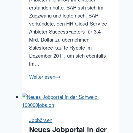
erstanden hatte. SAP sah sich im
Zugzwang und legte nach: SAP
verkündete, den HR-Cloud-Service
Anbieter SuccessFactors für 3,4
Mrd. Dollar zu übernehmen.
Salesforce kaufte Rypple im
Dezember 2011, um sich ebenfalls
im…
IBM
Weiterlesen
kauft
Kenexa
–
der
Weg
Jobbörsen
zum
Neues Jobportal in der
Full-