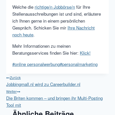
Welche die
richtige/n Jobbörse/n
für Ihre
Stellenausschreibungen ist und sind, erläutere
ich Ihnen gerne in einem persönlichen
Gespräch. Schicken Sie mir
Ihre Nachricht
noch heute
.
Mehr Informationen zu meinen
Beratungsservices finden Sie hier:
Klick!
Schlagworte:
#
online personalwerbung
#
personalmarketing
Beitragsnavigation
Zurück
Jobbingmall.nl wird zu Careerbuilder.nl
Weiter
Die Briten kommen – und bringen ihr Multi-Posting
Tool mit
Ähnliche Beiträge