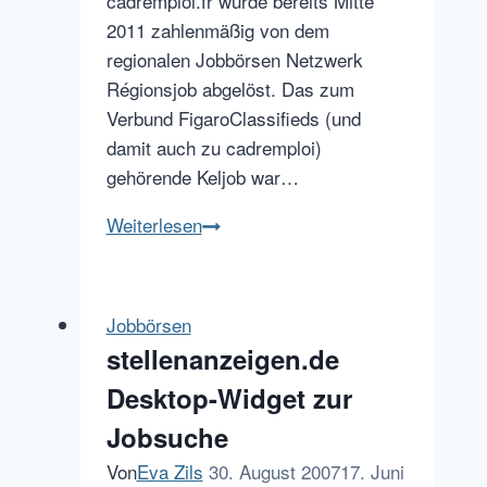
cadremploi.fr wurde bereits Mitte
2011 zahlenmäßig von dem
regionalen Jobbörsen Netzwerk
Régionsjob abgelöst. Das zum
Verbund FigaroClassifieds (und
damit auch zu cadremploi)
gehörende Keljob war…
Indeed.fr
Weiterlesen
–
der
große
Jobbörsen
Gewinner
stellenanzeigen.de
bei
Desktop-Widget zur
Frankreichs
Jobbörsen
Jobsuche
Von
Eva Zils
30. August 2007
17. Juni