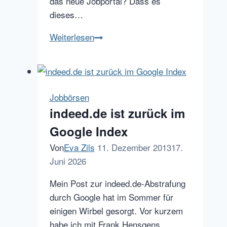
das neue Jobportal? Dass es
dieses…
Neues
Weiterlesen
Jobportal
in
der
Schweiz:
Jobbörsen
100000jobs.ch
indeed.de ist zurück im
Google Index
Von
Eva Zils
11. Dezember 2013
17.
Juni 2026
Mein Post zur indeed.de-Abstrafung
durch Google hat im Sommer für
einigen Wirbel gesorgt. Vor kurzem
habe ich mit Frank Hensgens,