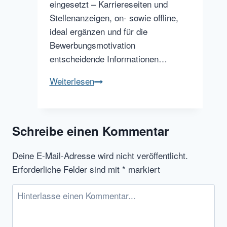
eingesetzt – Karriereseiten und
Stellenanzeigen, on- sowie offline,
ideal ergänzen und für die
Bewerbungsmotivation
entscheidende Informationen…
Mit
Weiterlesen
Recruiting-
Videos
im
Schreibe einen Kommentar
Social
Web
Deine E-Mail-Adresse wird nicht veröffentlicht.
das
Erforderliche Felder sind mit
*
markiert
Laufen
lernen