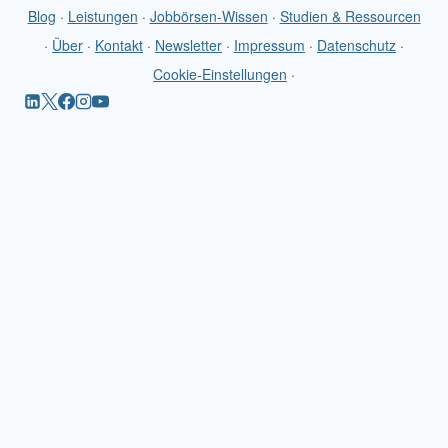
Blog
·
Leistungen
·
Jobbörsen-Wissen
·
Studien & Ressourcen
·
Über
·
Kontakt
·
Newsletter
·
Impressum
·
Datenschutz
·
Cookie-Einstellungen
·
Startseite
Blog
Jobbörsen-Wissen
Leistungen
Studien & Ressourcen
Über
Kontakt
Newsletter
Suchen