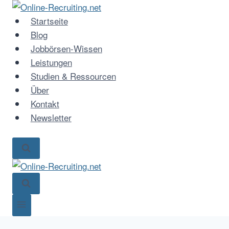
Zum
Inhalt
Startseite
springen
Blog
Jobbörsen-Wissen
Leistungen
Studien & Ressourcen
Über
Kontakt
Newsletter