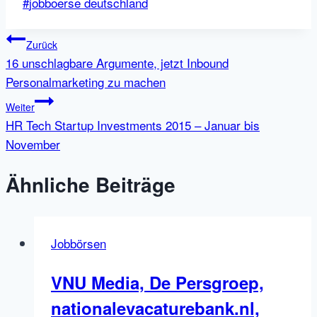
Schlagworte:
#
jobboerse deutschland
Beitragsnavigation
Zurück
16 unschlagbare Argumente, jetzt Inbound
Personalmarketing zu machen
Weiter
HR Tech Startup Investments 2015 – Januar bis
November
Ähnliche Beiträge
Jobbörsen
VNU Media, De Persgroep,
nationalevacaturebank.nl,