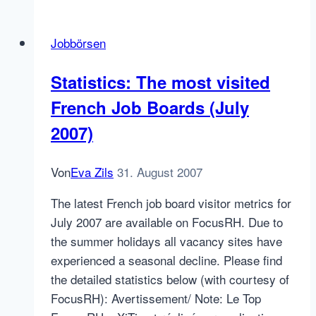
De
Persgroep,
Jobbörsen
nationalevacaturebank.nl,
vacature.com
Statistics: The most visited
und
French Job Boards (July
Flandern
2007)
Von
Eva Zils
31. August 2007
The latest French job board visitor metrics for
July 2007 are available on FocusRH. Due to
the summer holidays all vacancy sites have
experienced a seasonal decline. Please find
the detailed statistics below (with courtesy of
FocusRH): Avertissement/ Note: Le Top