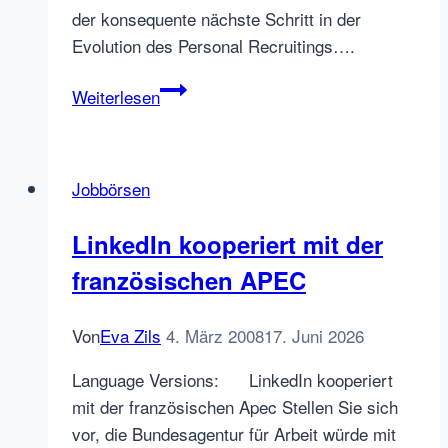
der konsequente nächste Schritt in der
Evolution des Personal Recruitings….
Interview:
Weiterlesen
Jörg
Malang
zu
Jobbörsen
Kimetas
neuen
LinkedIn kooperiert mit der
Online-
französischen APEC
Produkten
Von
Eva Zils
4. März 2008
17. Juni 2026
Language Versions: LinkedIn kooperiert
mit der französischen Apec Stellen Sie sich
vor, die Bundesagentur für Arbeit würde mit