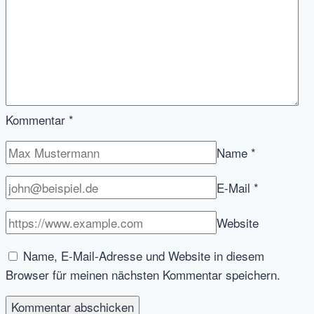
Trends
2019,
Jobbird
bankrott
und
Google’s
Kommentar
*
Candidate
Discovery
Name
*
nun
für
E-Mail
*
alle
Hire-
Website
Nutzer
Name, E-Mail-Adresse und Website in diesem
Browser für meinen nächsten Kommentar speichern.