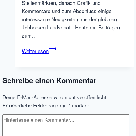
Stellenmärkten, danach Grafik und
Kommentare und zum Abschluss einige
interessante Neuigkeiten aus der globalen
Jobbörsen Landschaft. Heute mit Beiträgen
zum…
Jobbörsen
Weiterlesen
November
2018
Top
Schreibe einen Kommentar
10,
Print
Deine E-Mail-Adresse wird nicht veröffentlicht.
Stellenmärkten
Erforderliche Felder sind mit
*
markiert
geht
es
besser,
HR