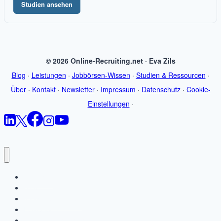
Studien ansehen
© 2026 Online-Recruiting.net · Eva Zils
Blog
·
Leistungen
·
Jobbörsen-Wissen
·
Studien & Ressourcen
·
Über
·
Kontakt
·
Newsletter
·
Impressum
·
Datenschutz
·
Cookie-
Einstellungen
·
Startseite
Blog
Jobbörsen-Wissen
Leistungen
Studien & Ressourcen