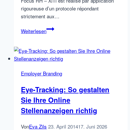
Focus RH – XiTi est réalisé par application
rigoureuse d’un protocole répondant
strictement aux…
Statistics:
Weiterlesen
The
most
visited
French
Job
Employer Branding
Boards
(July
Eye-Tracking: So gestalten
2007)
Sie Ihre Online
Stellenanzeigen richtig
Von
Eva Zils
23. April 2014
17. Juni 2026