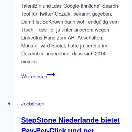
TalentBin und „das Google-ähnliche“ Search-
Tool für Twitter Gozaik, bekannt gegeben.
Damit ist BeKnown dann wohl endgültig vom
Tisch – das lief ja unter anderem wegen
LinkedIns Hang zum API-Abschalten.
Monster wird Social, hatte ja bereits im
Dezember angegeben, dass sich 2014
einiges…
BeKnown
Weiterlesen
in
den
TalentBin
Jobbörsen
–
Monster
StepStone Niederlande bietet
kauft
Pay-Per-Click und per
Social