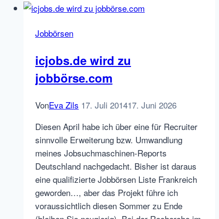
Pay-
Per-
Jobbörsen
Click
und
icjobs.de wird zu
per
jobbörse.com
Bewerbung
an
Von
Eva Zils
17. Juli 2014
17. Juni 2026
Diesen April habe ich über eine für Recruiter
sinnvolle Erweiterung bzw. Umwandlung
meines Jobsuchmaschinen-Reports
Deutschland nachgedacht. Bisher ist daraus
eine qualifizierte Jobbörsen Liste Frankreich
geworden…, aber das Projekt führe ich
voraussichtlich diesen Sommer zu Ende
(bleiben Sie neugierig). Bei der Recherche im