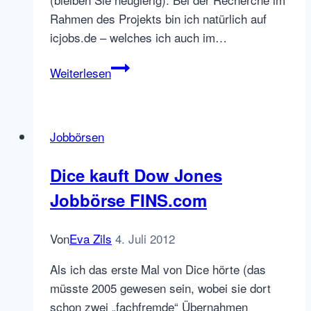
Rahmen des Projekts bin ich natürlich auf
icjobs.de – welches ich auch im…
icjobs.de
Weiterlesen
wird
zu
jobbörse.com
Jobbörsen
Dice kauft Dow Jones
Jobbörse FINS.com
Von
Eva Zils
4. Juli 2012
Als ich das erste Mal von Dice hörte (das
müsste 2005 gewesen sein, wobei sie dort
schon zwei „fachfremde“ Übernahmen