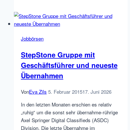
Stellenanzeigen
Zahlen
auf
großen
deutschen
Jobbörsen
Jobportalen
zwischen
StepStone Gruppe mit
2019
Geschäftsführer und neueste
und
Juli
Übernahmen
2020
Von
Eva Zils
5. Februar 2015
17. Juni 2026
In den letzten Monaten erschien es relativ
„ruhig“ um die sonst sehr übernahme-rührige
Axel Springer Digital Classifieds (ASDC)
Division. Die letzte Übernahme im