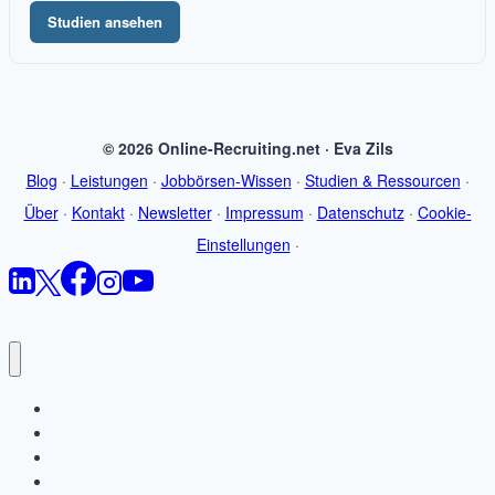
Studien ansehen
© 2026 Online-Recruiting.net · Eva Zils
Blog
·
Leistungen
·
Jobbörsen-Wissen
·
Studien & Ressourcen
·
Über
·
Kontakt
·
Newsletter
·
Impressum
·
Datenschutz
·
Cookie-
Einstellungen
·
Startseite
Blog
Jobbörsen-Wissen
Leistungen