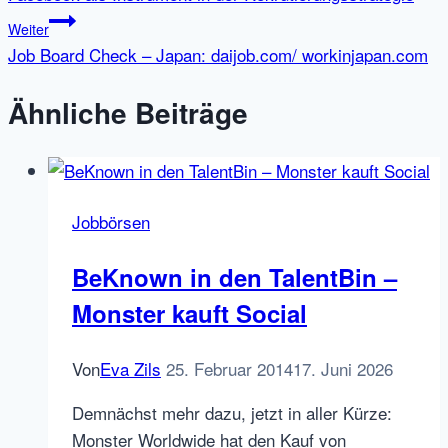
Weiter
Job Board Check – Japan: daijob.com/ workinjapan.com
Ähnliche Beiträge
Jobbörsen
BeKnown in den TalentBin –
Monster kauft Social
Von
Eva Zils
25. Februar 2014
17. Juni 2026
Demnächst mehr dazu, jetzt in aller Kürze:
Monster Worldwide hat den Kauf von