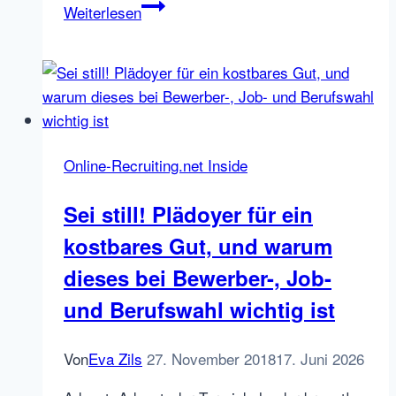
Recruiting
Weiterlesen
und
die
Coronakrise:
Stand
der
Dinge,
Online-Recruiting.net Inside
Ausblick,
Neustart
Sei still! Plädoyer für ein
und
kostbares Gut, und warum
Talent
Hacks
dieses bei Bewerber-, Job-
für
und Berufswahl wichtig ist
das
„neue
Von
Eva Zils
27. November 2018
17. Juni 2026
normale“
HR