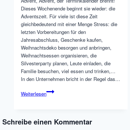
Advent, Advent, der Terminkalender brennt!
Leben
Dieses Wochenende beginnt sie wieder: die
Adventszeit. Für viele ist diese Zeit
gleichbedeutend mit einer Menge Stress: die
letzten Vorbereitungen für den
Jahresabschluss, Geschenke kaufen,
Weihnachtsdeko besorgen und anbringen,
Weihnachtsessen organisieren, die
Silvesterparty planen, Leute einladen, die
Familie besuchen, viel essen und trinken,…
In den Unternehmen bricht in der Regel das…
Sei
Weiterlesen
still!
Plädoyer
für
Schreibe einen Kommentar
ein