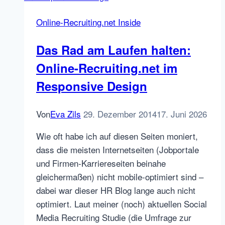
HR-
Online-Recruiting.net Inside
Blogger
Treffen
Das Rad am Laufen halten:
in
Online-Recruiting.net im
München
Responsive Design
Von
Eva Zils
29. Dezember 2014
17. Juni 2026
Wie oft habe ich auf diesen Seiten moniert,
dass die meisten Internetseiten (Jobportale
und Firmen-Karriereseiten beinahe
gleichermaßen) nicht mobile-optimiert sind –
dabei war dieser HR Blog lange auch nicht
optimiert. Laut meiner (noch) aktuellen Social
Media Recruiting Studie (die Umfrage zur