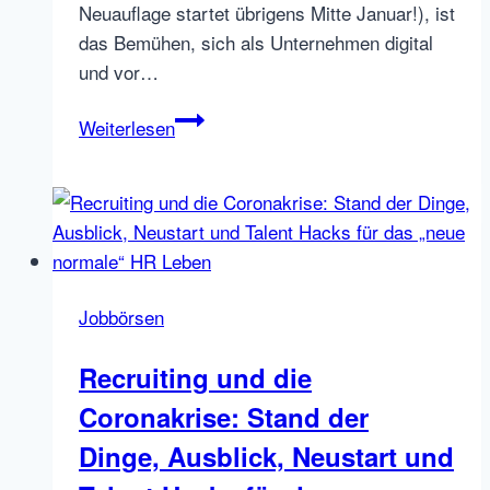
Neuauflage startet übrigens Mitte Januar!), ist
das Bemühen, sich als Unternehmen digital
und vor…
Das
Weiterlesen
Rad
am
Laufen
halten:
Online-
Recruiting.net
Jobbörsen
im
Responsive
Recruiting und die
Design
Coronakrise: Stand der
Dinge, Ausblick, Neustart und