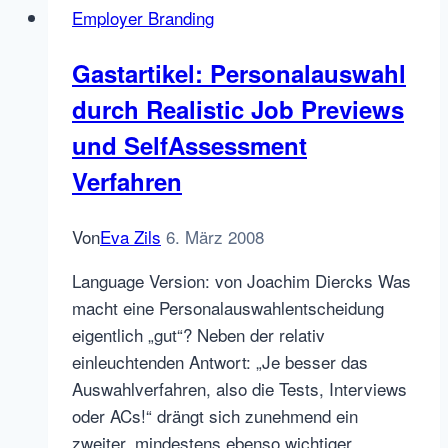
Employer Branding
einen
achtsamen
Gastartikel: Personalauswahl
Umgang
durch Realistic Job Previews
mit
HR
und SelfAssessment
Trends,
Verfahren
Hypes
und
Von
Eva Zils
6. März 2008
durchs
Dorf
Language Version: von Joachim Diercks Was
getriebenen
macht eine Personalauswahlentscheidung
Säuen
eigentlich „gut“? Neben der relativ
einleuchtenden Antwort: „Je besser das
Auswahlverfahren, also die Tests, Interviews
oder ACs!“ drängt sich zunehmend ein
zweiter, mindestens ebenso wichtiger