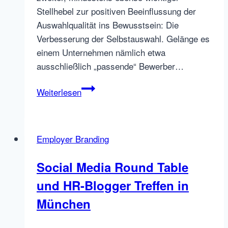
Stellhebel zur positiven Beeinflussung der
Auswahlqualität ins Bewusstsein: Die
Verbesserung der Selbstauswahl. Gelänge es
einem Unternehmen nämlich etwa
ausschließlich „passende“ Bewerber…
Gastartikel:
Weiterlesen
Personalauswahl
durch
Realistic
Employer Branding
Job
Previews
Social Media Round Table
und
und HR-Blogger Treffen in
SelfAssessment
Verfahren
München