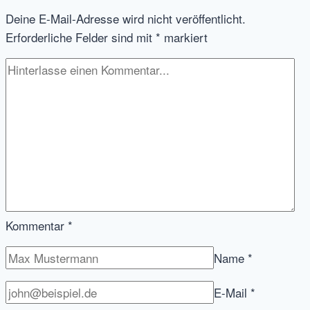
kostbares
Deine E-Mail-Adresse wird nicht veröffentlicht.
Gut,
Erforderliche Felder sind mit
*
markiert
und
warum
dieses
bei
Bewerber-,
Job-
und
Berufswahl
wichtig
ist
Kommentar
*
Name
*
E-Mail
*