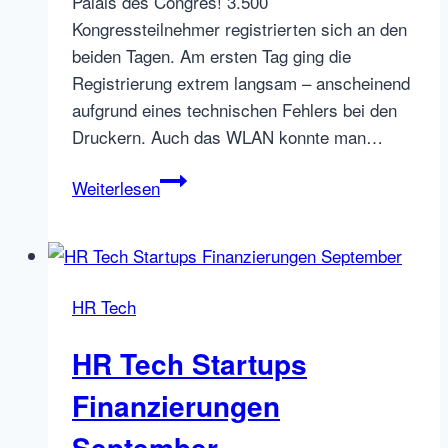
Palais des Congrès! 3.500
Kongressteilnehmer registrierten sich an den
beiden Tagen. Am ersten Tag ging die
Registrierung extrem langsam – anscheinend
aufgrund eines technischen Fehlers bei den
Druckern. Auch das WLAN konnte man…
HR
Weiterlesen
Tech
World
Paris:
Ist
HR Tech
#HRTech
fauler
HR Tech Startups
Zauber?
Finanzierungen
September