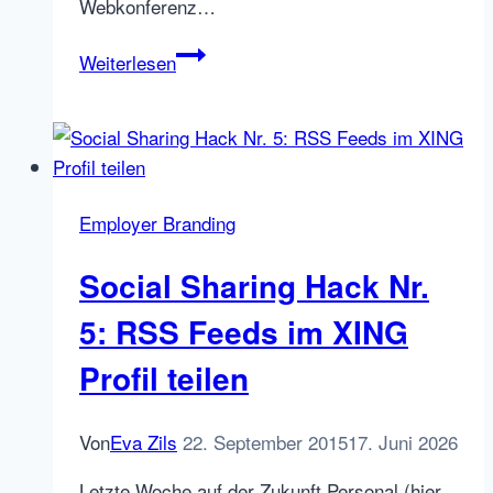
Webkonferenz…
XING
Weiterlesen
und
die
neue
Generation
Stellenanzeige
Employer Branding
Social Sharing Hack Nr.
5: RSS Feeds im XING
Profil teilen
Von
Eva Zils
22. September 2015
17. Juni 2026
Letzte Woche auf der Zukunft Personal (hier