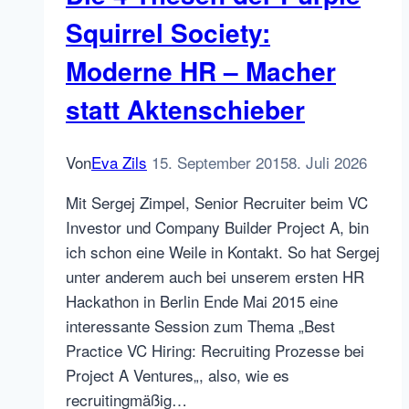
im
Squirrel Society:
XING
Moderne HR – Macher
Profil
teilen
statt Aktenschieber
Von
Eva Zils
15. September 2015
8. Juli 2026
Mit Sergej Zimpel, Senior Recruiter beim VC
Investor und Company Builder Project A, bin
ich schon eine Weile in Kontakt. So hat Sergej
unter anderem auch bei unserem ersten HR
Hackathon in Berlin Ende Mai 2015 eine
interessante Session zum Thema „Best
Practice VC Hiring: Recruiting Prozesse bei
Project A Ventures„, also, wie es
recruitingmäßig…