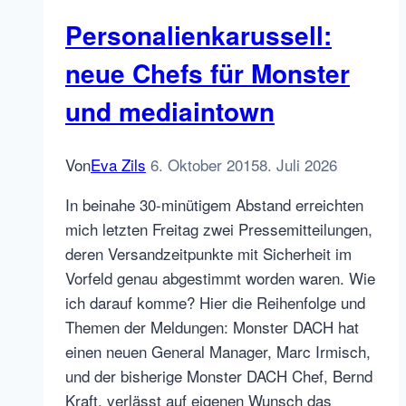
der
Personalienkarussell:
Schweiz?
neue Chefs für Monster
und mediaintown
Von
Eva Zils
6. Oktober 2015
8. Juli 2026
In beinahe 30-minütigem Abstand erreichten
mich letzten Freitag zwei Pressemitteilungen,
deren Versandzeitpunkte mit Sicherheit im
Vorfeld genau abgestimmt worden waren. Wie
ich darauf komme? Hier die Reihenfolge und
Themen der Meldungen: Monster DACH hat
einen neuen General Manager, Marc Irmisch,
und der bisherige Monster DACH Chef, Bernd
Kraft, verlässt auf eigenen Wunsch das