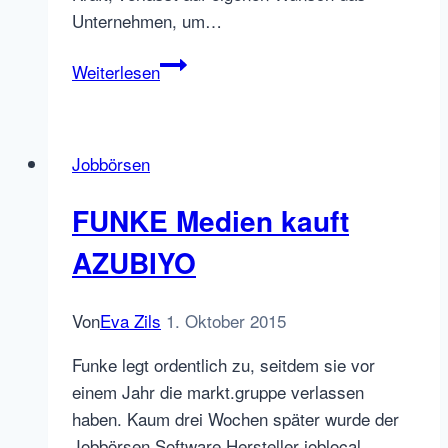
Unternehmen, um…
Personalienkarussell:
Weiterlesen
neue
Chefs
für
Jobbörsen
Monster
und
FUNKE Medien kauft
mediaintown
AZUBIYO
Von
Eva Zils
1. Oktober 2015
Funke legt ordentlich zu, seitdem sie vor
einem Jahr die markt.gruppe verlassen
haben. Kaum drei Wochen später wurde der
Jobbörsen Software Hersteller joblocal