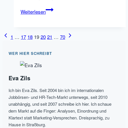
Die
Weiterlesen
4
Thesen
der
Seitennavigation
Vorherige
Nächste
1
…
17
18
19
20
21
…
70
Purple
Seite
Seite
Squirrel
WER HIER SCHREIBT
Society:
Moderne
HR
Eva Zils
–
Macher
Ich bin Eva Zils. Seit 2004 bin ich im internationalen
statt
Jobbörsen- und HR-Tech-Markt unterwegs, seit 2010
Aktenschieber
unabhängig, und seit 2007 schreibe ich hier. Ich schaue
dem Markt auf die Finger: Analysen, Einordnung und
Klartext statt Marketing-Versprechen. Dreisprachig, zu
Hause in Straßburg.