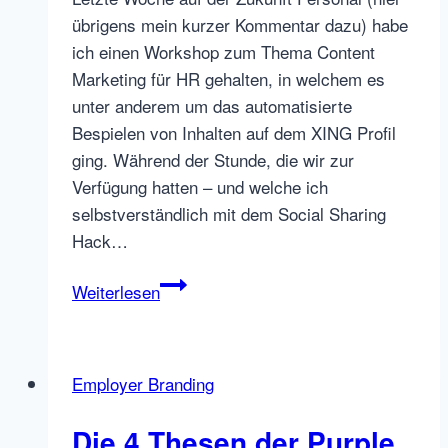
übrigens mein kurzer Kommentar dazu) habe
ich einen Workshop zum Thema Content
Marketing für HR gehalten, in welchem es
unter anderem um das automatisierte
Bespielen von Inhalten auf dem XING Profil
ging. Während der Stunde, die wir zur
Verfügung hatten – und welche ich
selbstverständlich mit dem Social Sharing
Hack…
Social
Weiterlesen
Sharing
Hack
Nr.
Employer Branding
5:
RSS
Die 4 Thesen der Purple
Feeds