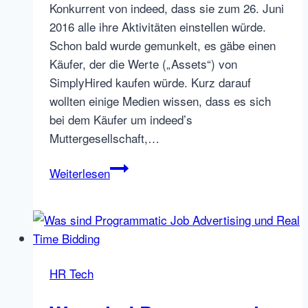
Konkurrent von indeed, dass sie zum 26. Juni
2016 alle ihre Aktivitäten einstellen würde.
Schon bald wurde gemunkelt, es gäbe einen
Käufer, der die Werte („Assets“) von
SimplyHired kaufen würde. Kurz darauf
wollten einige Medien wissen, dass es sich
bei dem Käufer um indeed’s
Muttergesellschaft,…
Recruit
Weiterlesen
Holdings
übernimmt
SimplyHired
–
ja
HR Tech
und?