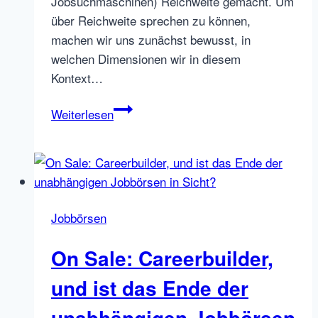
Jobsuchmaschinen) Reichweite gemacht. Um
über Reichweite sprechen zu können,
machen wir uns zunächst bewusst, in
welchen Dimensionen wir in diesem
Kontext…
Internet
Weiterlesen
Reichweite,
Jobportale
und
Recruiting
Erfolg:
Jobbörsen
Chaos,
Probleme
On Sale: Careerbuilder,
und
Lösungen
und ist das Ende der
unabhängigen Jobbörsen