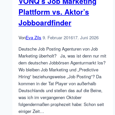
VONQ’s Job Marketing
Glassdoor?
Plattform vs. Aktor’s
Jobboardfinder
Von
Eva Zils
9. Februar 2016
17. Juni 2026
Deutsche Job Posting Agenturen von Job
Marketing überholt? Ja, was ist denn nur mit
dem deutschen Jobbörsen Agenturmarkt los?
Wo bleiben Job Marketing und „Predictive
Hiring“ beziehungsweise „Job Posting“? Da
kommen in der Tat Player von außerhalb
Deutschlands und stellen das auf die Beine,
was ich im vergangenen Oktober
folgendermaßen prophezeit habe: Schon seit
einiger Zeit…