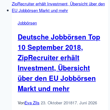
hat
das
mit
Jobbörsen
Jobbird
zu
Deutsche Jobbörsen Top
tun?
Ein
10 September 2018,
Käufer
ZipRecruiter erhält
zahlt
200.000
Investment, Übersicht
USD
über den EU Jobbörsen
für
Jobster.com
Markt und mehr
Von
Eva Zils
23. Oktober 2018
17. Juni 2026