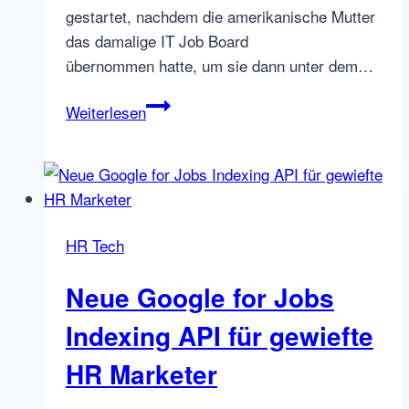
gestartet, nachdem die amerikanische Mutter
das damalige IT Job Board
übernommen hatte, um sie dann unter dem…
Jobbörsen
Weiterlesen
Exodus
oder
ist
Google
for
HR Tech
Jobs
das
Neue Google for Jobs
gelobte
Land?
Indexing API für gewiefte
HR Marketer