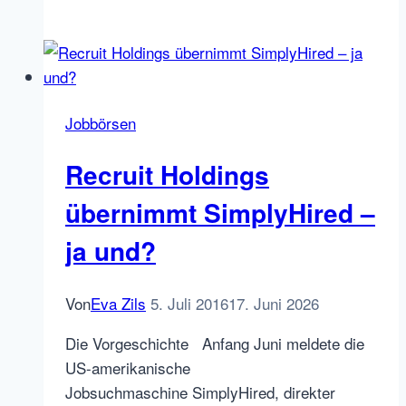
Sale:
Careerbuilder,
und
ist
das
Jobbörsen
Ende
der
Recruit Holdings
unabhängigen
Jobbörsen
übernimmt SimplyHired –
in
ja und?
Sicht?
Von
Eva Zils
5. Juli 2016
17. Juni 2026
Die Vorgeschichte Anfang Juni meldete die
US-amerikanische
Jobsuchmaschine SimplyHired, direkter