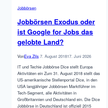
2018,
Jobbörsen
ZipRecruiter
erhält
Jobbörsen Exodus oder
Investment,
Übersicht
ist Google for Jobs das
über
gelobte Land?
den
EU
Jobbörsen
Von
Eva Zils
7. August 2018
17. Juni 2026
Markt
IT und Techie Jobbörse Dice stellt Europa
und
Aktivitäten ein Zum 31. August 2018 stellt das
mehr
US-amerikanische Stellenportal Dice, in den
USA langjähriger Jobbörsen Marktführer im
Tech-Segment, alle Aktivitäten in
Großbritannien und Deutschland ein. Die Dice
Jobbörse in Deutschland ist offiziell 2015