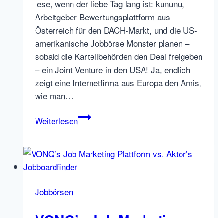
lese, wenn der liebe Tag lang ist: kununu,
Arbeitgeber Bewertungsplattform aus
Österreich für den DACH-Markt, und die US-
amerikanische Jobbörse Monster planen –
sobald die Kartellbehörden den Deal freigeben
– ein Joint Venture in den USA! Ja, endlich
zeigt eine Internetfirma aus Europa den Amis,
wie man…
XING’s
Weiterlesen
kununu
und
Monster
USA
vs.
Jobbörsen
LinkedIn
und