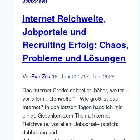
Jobbörsen
für
gewiefte
Internet Reichweite,
HR
Marketer
Jobportale und
Recruiting Erfolg: Chaos,
Probleme und Lösungen
Von
Eva Zils
16. Juni 2017
17. Juni 2026
Das Internet Credo: schneller, höher, weiter –
vor allem „reichweiter“ Wie groß ist das
Internet? In den letzten Tagen habe ich mir
einige Gedanken zum Thema Internet
Reichweite, vor allem Jobportal– (sprich:
Jobbörsen und