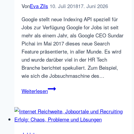
Von
Eva Zils
10. Juli 2018
17. Juni 2026
Google stellt neue Indexing API speziell für
Jobs zur Verfügung Google for Jobs ist seit
mehr als einem Jahr, als Google CEO Sundar
Pichai im Mai 2017 dieses neue Search
Feature präsentierte, in aller Munde. Es wird
und wurde darüber viel in der HR Tech
Branche berichtet spekuliert. Zum Beispiel,
wie sich die Jobsuchmaschine des…
Neue
Weiterlesen
Google
for
Jobs
Indexing
API