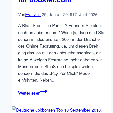
Von
Eva Zils
29. Januar 2019
17. Juni 2026
A Blast From The Past…? Erinnern Sie sich
noch an Jobster.com? Wenn ja, dann sind Sie
schon mindestens seit 2004 in der Branche
des Online Recruiting. Ja, um diesen Dreh
ging das los mit den Jobsuchmaschinen, die
keine Anzeigen Festpreise mehr anboten wie
Monster oder StepStone beispielsweise,
sondern die das „Pay Per Click“ Modell
einführten. Neben…
Jobster.com
Weiterlesen
Comeback?
Und
was