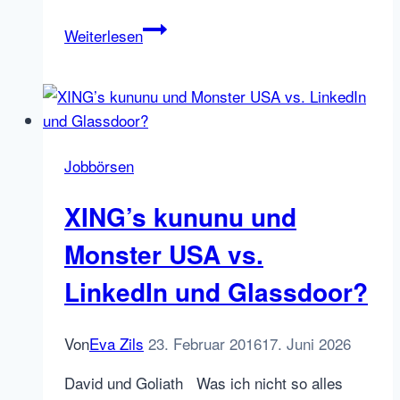
Was
Weiterlesen
sind
Programmatic
Job
Advertising
und
Jobbörsen
Real
Time
XING’s kununu und
Bidding
Monster USA vs.
LinkedIn und Glassdoor?
Von
Eva Zils
23. Februar 2016
17. Juni 2026
David und Goliath Was ich nicht so alles