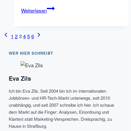
VONQ’s
Weiterlesen
Job
Marketing
Plattform
Seitennavigation
Vorherige
Nächste
1
2
3
4
5
6
vs.
Seite
Seite
Aktor’s
WER HIER SCHREIBT
Jobboardfinder
Eva Zils
Ich bin Eva Zils. Seit 2004 bin ich im internationalen
Jobbörsen- und HR-Tech-Markt unterwegs, seit 2010
unabhängig, und seit 2007 schreibe ich hier. Ich schaue
dem Markt auf die Finger: Analysen, Einordnung und
Klartext statt Marketing-Versprechen. Dreisprachig, zu
Hause in Straßburg.