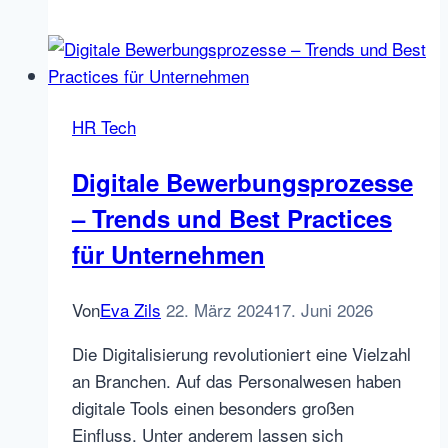
Round
Table
und
HR-
HR Tech
Blogger
Treffen
Digitale Bewerbungsprozesse
in
– Trends und Best Practices
München
für Unternehmen
Von
Eva Zils
22. März 2024
17. Juni 2026
Die Digitalisierung revolutioniert eine Vielzahl
an Branchen. Auf das Personalwesen haben
digitale Tools einen besonders großen
Einfluss. Unter anderem lassen sich