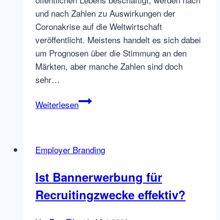
und nach Zahlen zu Auswirkungen der
Coronakrise auf die Weltwirtschaft
veröffentlicht. Meistens handelt es sich dabei
um Prognosen über die Stimmung an den
Märkten, aber manche Zahlen sind doch
sehr…
Recruiting
Weiterlesen
und
die
Coronakrise:
Employer Branding
Stand
der
Ist Bannerwerbung für
Dinge,
Recruitingzwecke effektiv?
Ausblick,
Neustart
und