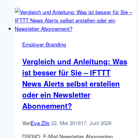
Marketing
Report:
Top
Ergebnisse
&
Employer Branding
Grafik
Vergleich und Anleitung: Was
ist besser für Sie – IFTTT
News Alerts selbst erstellen
oder ein Newsletter
Abonnement?
Von
Eva Zils
22. Mai 2018
17. Juni 2026
DSGVO: E-Mail Newsletter Abonnenten