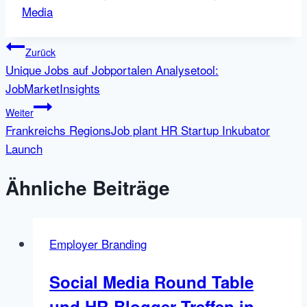
Media
Beitragsnavigation
Zurück
Unique Jobs auf Jobportalen Analysetool:
JobMarketInsights
Weiter
Frankreichs RegionsJob plant HR Startup Inkubator
Launch
Ähnliche Beiträge
Employer Branding
Social Media Round Table
und HR-Blogger Treffen in