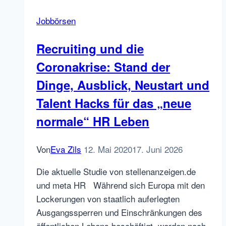
für
Jobbörsen
Sie
–
Recruiting und die
IFTTT
Coronakrise: Stand der
News
Alerts
Dinge, Ausblick, Neustart und
selbst
Talent Hacks für das „neue
erstellen
normale“ HR Leben
oder
ein
Newsletter
Von
Eva Zils
12. Mai 2020
17. Juni 2026
Abonnement?
Die aktuelle Studie von stellenanzeigen.de
und meta HR Während sich Europa mit den
Lockerungen von staatlich auferlegten
Ausgangssperren und Einschränkungen des
öffentlichen Lebens beschäftigt, werden nach