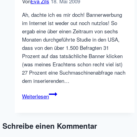
Von
Eva Zils
18. Mai 2009
Talent
Ah, dachte ich es mir doch! Bannerwerbung
Hacks
im Internet ist weder out noch nutzlos! So
für
ergab eine über einen Zeitraum von sechs
das
Monaten durchgeführte Studie in den USA,
„neue
dass von den über 1.500 Befragten 31
normale“
Prozent auf das tatsächliche Banner klicken
HR
(was meines Erachtens schon recht viel ist)
Leben
27 Prozent eine Suchmaschinenabfrage nach
dem inserierenden…
Ist
Weiterlesen
Bannerwerbung
für
Recruitingzwecke
Schreibe einen Kommentar
effektiv?