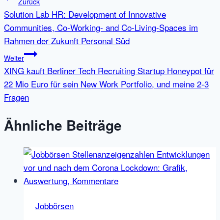
Beitragsnavigation
Zurück
Solution Lab HR: Development of Innovative
Communities, Co-Working- and Co-Living-Spaces im
Rahmen der Zukunft Personal Süd
Weiter
XING kauft Berliner Tech Recruiting Startup Honeypot für
22 Mio Euro für sein New Work Portfolio, und meine 2-3
Fragen
Ähnliche Beiträge
Jobbörsen