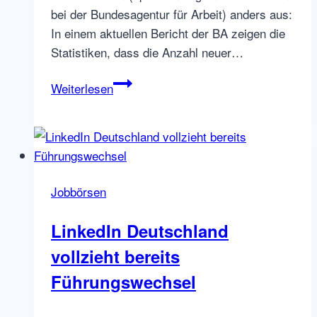
bei der Bundesagentur für Arbeit) anders aus:
In einem aktuellen Bericht der BA zeigen die
Statistiken, dass die Anzahl neuer…
Jobbörsen
Weiterlesen
Stellenanzeigenzahlen
Entwicklungen
vor
und
nach
Jobbörsen
dem
Corona
LinkedIn Deutschland
Lockdown:
vollzieht bereits
Grafik,
Auswertung,
Führungswechsel
Kommentare