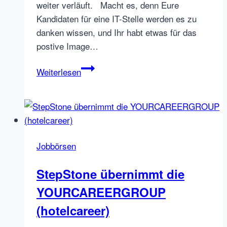
weiter verläuft. Macht es, denn Eure
Kandidaten für eine IT-Stelle werden es zu
danken wissen, und Ihr habt etwas für das
postive Image…
Softwareentwickler
Weiterlesen
finden:
Stellenanzeigen
für
Programmierer
optimal
Jobbörsen
texten
StepStone übernimmt die
YOURCAREERGROUP
(hotelcareer)