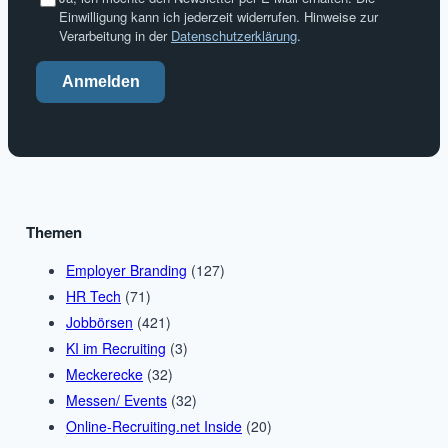
Einwilligung kann ich jederzeit widerrufen. Hinweise zur
Verarbeitung in der
Datenschutzerklärung
.
Anmelden
Themen
Employer Branding
(127)
HR Tech
(71)
Jobbörsen
(421)
KI im Recruiting
(3)
Meckerecke
(32)
Messen/ Events
(32)
Online-Recruiting.net Inside
(20)