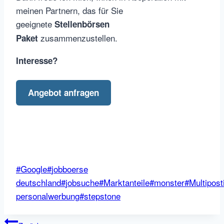
meinen Partnern, das für Sie
geeignete
Stellenbörsen
zusammenzustellen.
Paket
Interesse?
Angebot anfragen
Schlagworte:
#
Google
#
jobboerse
deutschland
#
jobsuche
#
Marktanteile
#
monster
#
Multipost
personalwerbung
#
stepstone