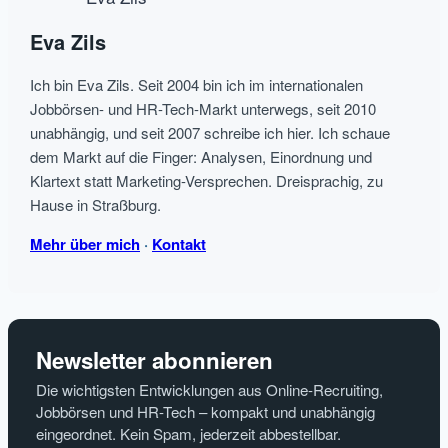
und
Eva Zils
Minijobs
in
Ich bin Eva Zils. Seit 2004 bin ich im internationalen
Deiner
Jobbörsen- und HR-Tech-Markt unterwegs, seit 2010
Nähe
unabhängig, und seit 2007 schreibe ich hier. Ich schaue
dem Markt auf die Finger: Analysen, Einordnung und
Klartext statt Marketing-Versprechen. Dreisprachig, zu
Hause in Straßburg.
Mehr über mich
·
Kontakt
Newsletter abonnieren
Die wichtigsten Entwicklungen aus Online-Recruiting,
Jobbörsen und HR-Tech – kompakt und unabhängig
eingeordnet. Kein Spam, jederzeit abbestellbar.