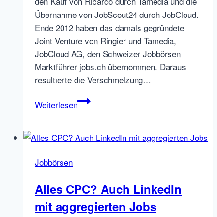
den Kauf von Ricardo durch Tamedia und die
und
Übernahme von JobScout24 durch JobCloud.
Google’s
Ende 2012 haben das damals gegründete
Candidate
Joint Venture von Ringier und Tamedia,
Discovery
JobCloud AG, den Schweizer Jobbörsen
nun
Marktführer jobs.ch übernommen. Daraus
für
resultierte die Verschmelzung…
alle
Hire-
JobScout24.ch
Weiterlesen
Nutzer
wird
in
JobCloud
integriert
Jobbörsen
Alles CPC? Auch LinkedIn
mit aggregierten Jobs