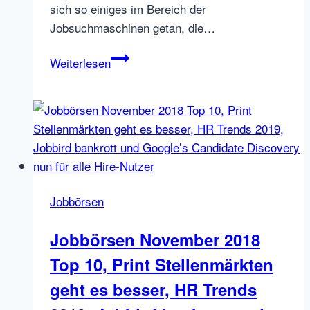
sich so einiges im Bereich der
Jobsuchmaschinen getan, die…
Jobsuchmaschinen
Weiterlesen
in
Deutschland
–
die
sollten
Sie
kennen
Jobbörsen
Jobbörsen November 2018
Top 10, Print Stellenmärkten
geht es besser, HR Trends