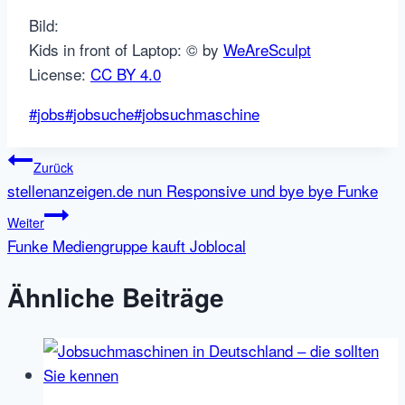
Bild:
Kids in front of Laptop: © by
WeAreSculpt
License:
CC BY 4.0
Schlagworte:
#
jobs
#
jobsuche
#
jobsuchmaschine
Beitragsnavigation
Zurück
stellenanzeigen.de nun Responsive und bye bye Funke
Weiter
Funke Mediengruppe kauft Joblocal
Ähnliche Beiträge