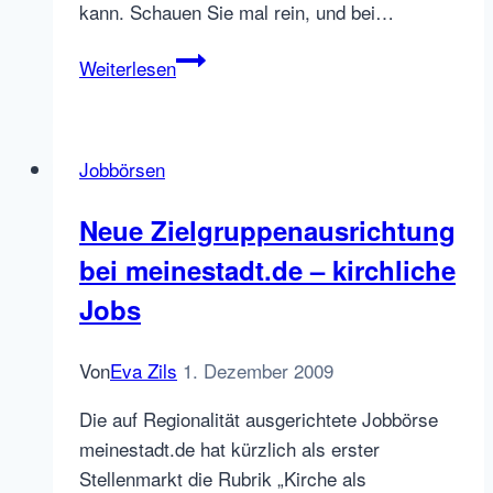
kann. Schauen Sie mal rein, und bei…
In
Weiterlesen
eigener
Sache
–
Jobbörsen
Jobbörsenpakete
für
Neue Zielgruppenausrichtung
online
bei meinestadt.de – kirchliche
Personalwerbung
Jobs
Von
Eva Zils
1. Dezember 2009
Die auf Regionalität ausgerichtete Jobbörse
meinestadt.de hat kürzlich als erster
Stellenmarkt die Rubrik „Kirche als