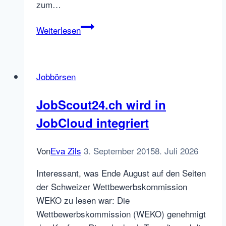
zum…
Jobbörsen
Weiterlesen
November
2018
Top
Jobbörsen
10,
Print
JobScout24.ch wird in
Stellenmärkten
JobCloud integriert
geht
es
besser,
Von
Eva Zils
3. September 2015
8. Juli 2026
HR
Interessant, was Ende August auf den Seiten
Trends
der Schweizer Wettbewerbskommission
2019,
WEKO zu lesen war: Die
Jobbird
Wettbewerbskommission (WEKO) genehmigt
bankrott