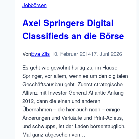
Jobbörsen
Regio-
Jobanzeiger
Axel Springers Digital
geht
online
Classifieds an die Börse
Von
Eva Zils
10. Februar 2014
17. Juni 2026
Es geht wie gewohnt hurtig zu, im Hause
Springer, vor allem, wenn es um den digitalen
Geschäftsausbau geht. Zuerst strategische
Allianz mit Investor General Atlantic Anfang
2012, dann die einen und anderen
Übernahmen – die hier auch noch – einige
Änderungen und Verkäufe und Print-Adieus,
und schwupps, ist der Laden börsentauglich.
Mal ganz abgesehen von…