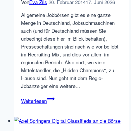
Von
Eva Zils
20. Februar 2014
17. Juni 2026
Allgemeine Jobbörsen gibt es eine ganze
Menge in Deutschland, Jobsuchmaschinen
auch (und für Deutschland müssen Sie
unbedingt diese hier im Blick behalten),
Presseschaltungen sind nach wie vor beliebt
im Recruiting-Mix, und dies vor allem im
regionalen Bereich. Also dort, wo viele
Mittelständler, die „Hidden Champions“, zu
Hause sind. Nun geht mit dem Regio-
Jobanzeiger eine weitere…
Regional
Weiterlesen
statt
global
–
der