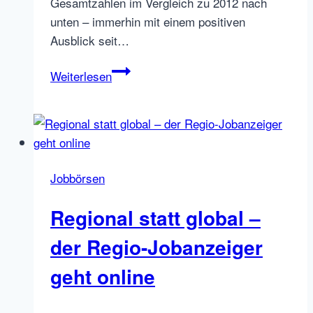
Gesamtzahlen im Vergleich zu 2012 nach
unten – immerhin mit einem positiven
Ausblick seit…
Das
Weiterlesen
bezahlte
Deutschland
2013
für
Stellenanzeigen
Jobbörsen
Regional statt global –
der Regio-Jobanzeiger
geht online