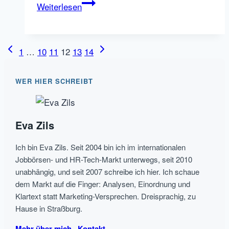
stellenanzeigen.de
Weiterlesen
geht
in
den
Seitennavigation
Vorherige
Nächste
1
…
10
11
12
13
14
hohen
Seite
Seite
Norden
WER HIER SCHREIBT
Eva Zils
Ich bin Eva Zils. Seit 2004 bin ich im internationalen
Jobbörsen- und HR-Tech-Markt unterwegs, seit 2010
unabhängig, und seit 2007 schreibe ich hier. Ich schaue
dem Markt auf die Finger: Analysen, Einordnung und
Klartext statt Marketing-Versprechen. Dreisprachig, zu
Hause in Straßburg.
Mehr über mich
·
Kontakt