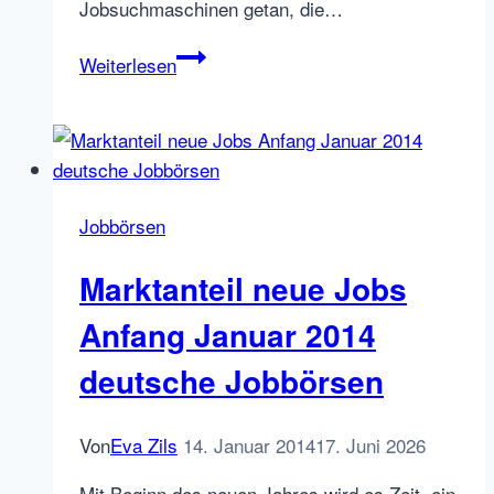
Jobsuchmaschinen getan, die…
Jobsuchmaschinen
Weiterlesen
in
Deutschland
–
die
sollten
Jobbörsen
Sie
kennen
Marktanteil neue Jobs
Anfang Januar 2014
deutsche Jobbörsen
Von
Eva Zils
14. Januar 2014
17. Juni 2026
Mit Beginn des neuen Jahres wird es Zeit, ein