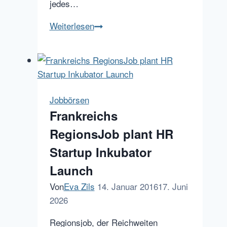
jedes…
Eye-
Weiterlesen
Tracking:
So
gestalten
Sie
Ihre
Jobbörsen
Online
Frankreichs
Stellenanzeigen
RegionsJob plant HR
richtig
Startup Inkubator
Launch
Von
Eva Zils
14. Januar 2016
17. Juni
2026
Regionsjob, der Reichweiten