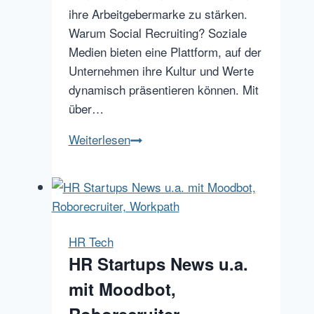
ihre Arbeitgebermarke zu stärken.
Warum Social Recruiting? Soziale
Medien bieten eine Plattform, auf der
Unternehmen ihre Kultur und Werte
dynamisch präsentieren können. Mit
über…
Social
Weiterlesen
Recruiting:
Eine
moderne
Strategie
zur
HR Tech
Talentgewinnung
HR Startups News u.a.
mit Moodbot,