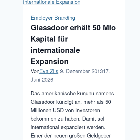
Media
Marketing:
Employer Branding
Zeigt
Glassdoor erhält 50 Mio
her
Kapital für
Eure
Feeds
internationale
Expansion
Von
Eva Zils
9. Dezember 2013
17.
Juni 2026
Das amerikanische kununu namens
Glassdoor kündigt an, mehr als 50
Millionen USD von Investoren
bekommen zu haben. Damit soll
international expandiert werden.
Einer der neuen großen Geldgeber