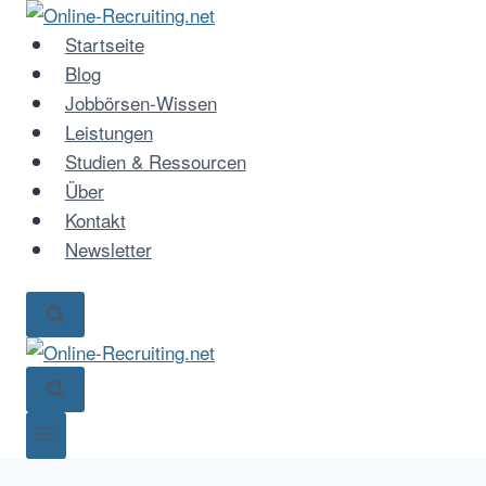
Zum
Inhalt
Startseite
springen
Blog
Jobbörsen-Wissen
Leistungen
Studien & Ressourcen
Über
Kontakt
Newsletter