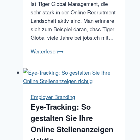
ist Tiger Global Management, die
sehr stark in der Online Recruitment
Landschaft aktiv sind. Man erinnere
sich zum Beispiel daran, dass Tiger
Global viele Jahre bei jobs.ch mit…
Glassdoor
Weiterlesen
erhält
50
Mio
Kapital
für
Employer Branding
internationale
Eye-Tracking: So
Expansion
gestalten Sie Ihre
Online Stellenanzeigen