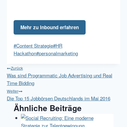
Mehr zu Inbound erfahren
Schlagworte:
#
Content Strategie
#
HR
Hackathon
#
personalmarketing
Beitragsnavigation
Zurück
Was sind Programmatic Job Advertising und Real
Time Bidding
Weiter
Die Top 15 Jobbörsen Deutschlands im Mai 2016
Ähnliche Beiträge