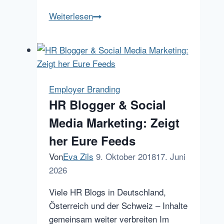
HR
Weiterlesen
Startups
News
u.a.
mit
Moodbot,
Employer Branding
Roborecruiter,
HR Blogger & Social
Workpath
Media Marketing: Zeigt
her Eure Feeds
Von
Eva Zils
9. Oktober 2018
17. Juni
2026
Viele HR Blogs in Deutschland,
Österreich und der Schweiz – Inhalte
gemeinsam weiter verbreiten Im