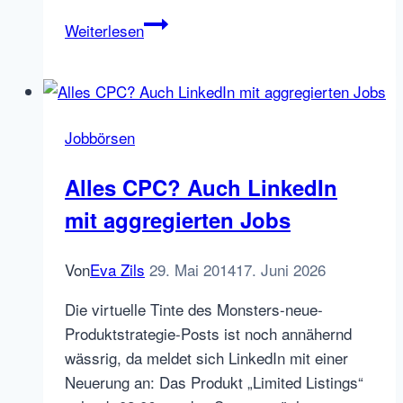
Wie
Weiterlesen
strategisches
Onboarding
den
Recruiting-
Jobbörsen
Erfolg
maximiert
Alles CPC? Auch LinkedIn
und
mit aggregierten Jobs
Frühfluktuation
vermeidet
Von
Eva Zils
29. Mai 2014
17. Juni 2026
Die virtuelle Tinte des Monsters-neue-
Produktstrategie-Posts ist noch annähernd
wässrig, da meldet sich LinkedIn mit einer
Neuerung an: Das Produkt „Limited Listings“