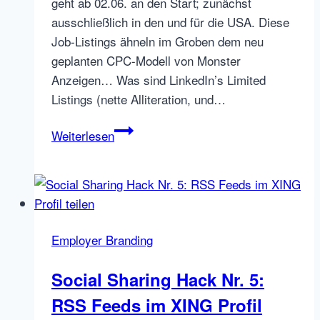
geht ab 02.06. an den Start; zunächst
ausschließlich in den und für die USA. Diese
Job-Listings ähneln im Groben dem neu
geplanten CPC-Modell von Monster
Anzeigen… Was sind LinkedIn’s Limited
Listings (nette Alliteration, und…
Alles
Weiterlesen
CPC?
Auch
LinkedIn
mit
aggregierten
Employer Branding
Jobs
Social Sharing Hack Nr. 5:
RSS Feeds im XING Profil