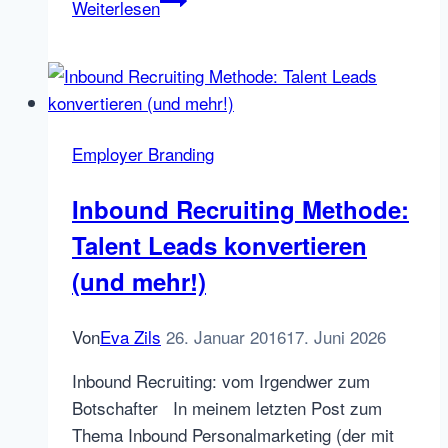
Weiterlesen
level
auf
dem
Weg
zur
Employer Branding
agilen
Personalberatung
Inbound Recruiting Methode:
–
Talent Leads konvertieren
Monat
1
(und mehr!)
Von
Eva Zils
26. Januar 2016
17. Juni 2026
Inbound Recruiting: vom Irgendwer zum
Botschafter In meinem letzten Post zum
Thema Inbound Personalmarketing (der mit