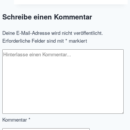
Hack
Nr.
Schreibe einen Kommentar
5:
RSS
Deine E-Mail-Adresse wird nicht veröffentlicht.
Feeds
Erforderliche Felder sind mit
*
markiert
im
XING
Profil
teilen
Kommentar
*