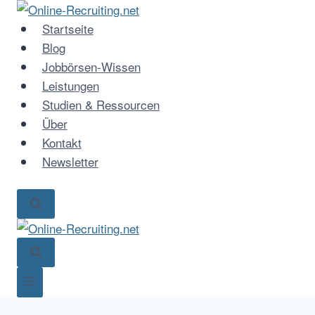
Zum
Inhalt
Startseite
springen
Blog
Jobbörsen-Wissen
Leistungen
Studien & Ressourcen
Über
Kontakt
Newsletter