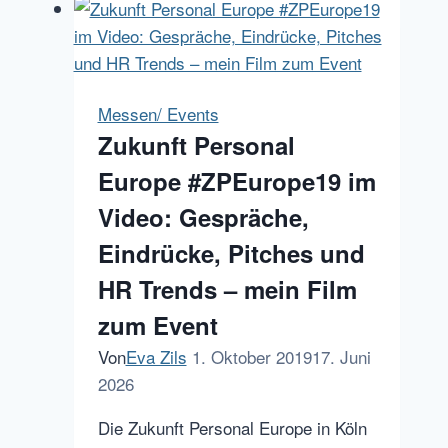
is…:
Gewinner
des
HR
Messen/ Events
Hackathon
Zukunft Personal
Online,
Europe #ZPEurope19 im
Rückblick,
Metriken,
Video: Gespräche,
Ausblick
Eindrücke, Pitches und
und
HR Trends – mein Film
nächstes
Event
zum Event
Von
Eva Zils
1. Oktober 2019
17. Juni
2026
Die Zukunft Personal Europe in Köln