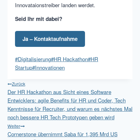
Innovataionstreiber landen werdet.
Seid Ihr mit dabei?
Ja – Kontaktaufnahme
Schlagworte:
#
Digitalisierung
#
HR Hackathon
#
HR
Startup
#
Innovationen
Beitragsnavigation
Zurück
Der HR Hackathon aus Sicht eines Software
Entwicklers: agile Benefits für HR und Coder, Tech
Kenntnisse für Recruiter, und warum es nächstes Mal
noch bessere HR Tech Prototypen geben wird
Weiter
Cornerstone übernimmt Saba für 1,395 Mrd US