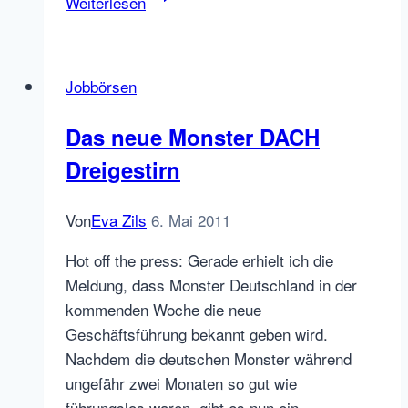
Weiterlesen
Die
erfolgreiche
Jobbörse
Jobbörsen
in
3
Das neue Monster DACH
Jahren
Dreigestirn
Von
Eva Zils
6. Mai 2011
Hot off the press: Gerade erhielt ich die
Meldung, dass Monster Deutschland in der
kommenden Woche die neue
Geschäftsführung bekannt geben wird.
Nachdem die deutschen Monster während
ungefähr zwei Monaten so gut wie
führungslos waren, gibt es nun ein