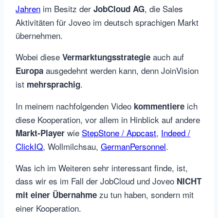
Jahren
im Besitz der
, die Sales
JobCloud AG
Aktivitäten für Joveo im deutsch sprachigen Markt
übernehmen.
Wobei diese
auch auf
Vermarktungsstrategie
ausgedehnt werden kann, denn JoinVision
Europa
ist
.
mehrsprachig
In meinem nachfolgenden Video
ich
kommentiere
diese Kooperation, vor allem in Hinblick auf andere
wie
StepStone / Appcast
,
Indeed /
Markt-Player
ClickIQ
, Wollmilchsau,
GermanPersonnel
.
Was ich im Weiteren sehr interessant finde, ist,
dass wir es im Fall der JobCloud und Joveo
NICHT
zu tun haben, sondern mit
mit einer Übernahme
einer Kooperation.