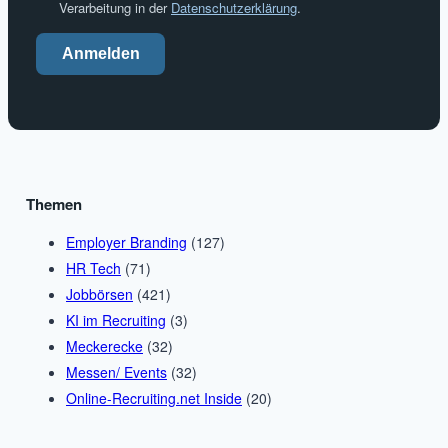
Verarbeitung in der
Datenschutzerklärung
.
Anmelden
Themen
Employer Branding
(127)
HR Tech
(71)
Jobbörsen
(421)
KI im Recruiting
(3)
Meckerecke
(32)
Messen/ Events
(32)
Online-Recruiting.net Inside
(20)