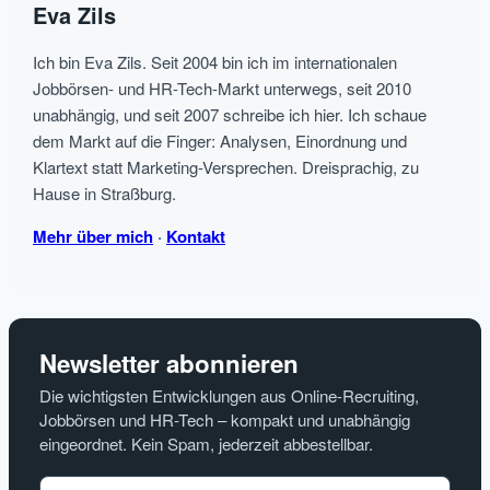
Eva Zils
–
jetzt
Ich bin Eva Zils. Seit 2004 bin ich im internationalen
auch
Jobbörsen- und HR-Tech-Markt unterwegs, seit 2010
für
unabhängig, und seit 2007 schreibe ich hier. Ich schaue
HR
dem Markt auf die Finger: Analysen, Einordnung und
Klartext statt Marketing-Versprechen. Dreisprachig, zu
Hause in Straßburg.
Mehr über mich
·
Kontakt
Newsletter abonnieren
Die wichtigsten Entwicklungen aus Online-Recruiting,
Jobbörsen und HR-Tech – kompakt und unabhängig
eingeordnet. Kein Spam, jederzeit abbestellbar.