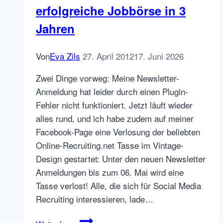
erfolgreiche Jobbörse in 3
Anzahl
Job
Jahren
Postings
und
Von
Eva Zils
27. April 2012
17. Juni 2026
deren
Verteilung
Zwei Dinge vorweg: Meine Newsletter-
im
Anmeldung hat leider durch einen Plugin-
Jahr
Fehler nicht funktioniert. Jetzt läuft wieder
2018
alles rund, und ich habe zudem auf meiner
Facebook-Page eine Verlosung der beliebten
Online-Recruiting.net Tasse im Vintage-
Design gestartet: Unter den neuen Newsletter
Anmeldungen bis zum 06. Mai wird eine
Tasse verlost! Alle, die sich für Social Media
Recruiting interessieren, lade…
Expertenfrage: