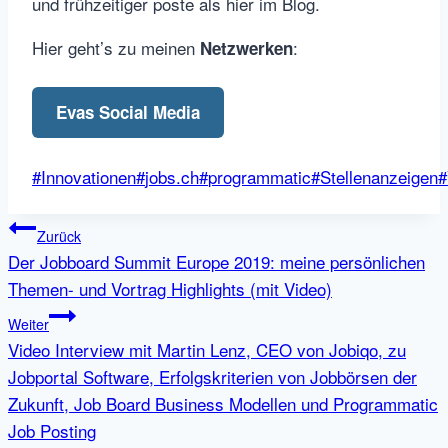
und frühzeitiger poste als hier im Blog.
Hier geht’s zu meinen
:
Netzwerken
Evas Social Media
Schlagworte:
#
Innovationen
#
jobs.ch
#
programmatic
#
Stellenanzeigen
#
Beitragsnavigation
Zurück
Der Jobboard Summit Europe 2019: meine persönlichen
Themen- und Vortrag Highlights (mit Video)
Weiter
Video Interview mit Martin Lenz, CEO von Jobiqo, zu
Jobportal Software, Erfolgskriterien von Jobbörsen der
Zukunft, Job Board Business Modellen und Programmatic
Job Posting