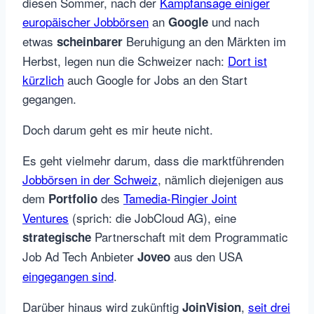
diesen Sommer, nach der
Kampfansage einiger
europäischer Jobbörsen
an
und nach
Google
etwas
Beruhigung an den Märkten im
scheinbarer
Herbst, legen nun die Schweizer nach:
Dort ist
kürzlich
auch Google for Jobs an den Start
gegangen.
Doch darum geht es mir heute nicht.
Es geht vielmehr darum, dass die marktführenden
Jobbörsen in der Schweiz
, nämlich diejenigen aus
dem
des
Tamedia-Ringier Joint
Portfolio
Ventures
(sprich: die JobCloud AG), eine
Partnerschaft mit dem Programmatic
strategische
Job Ad Tech Anbieter
aus den USA
Joveo
eingegangen sind
.
Darüber hinaus wird zukünftig
,
seit drei
JoinVision