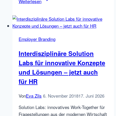
Weiterlesen
Recruitment
Trip
Deutschland
–
Zurück
Employer Branding
und
Ergebnisse
Interdisziplinäre Solution
Labs für innovative Konzepte
und Lösungen – jetzt auch
für HR
Von
Eva Zils
6. November 2018
17. Juni 2026
Solution Labs: innovatives Work-Together für
Fragestellungen aus der modernen Wirtschaft