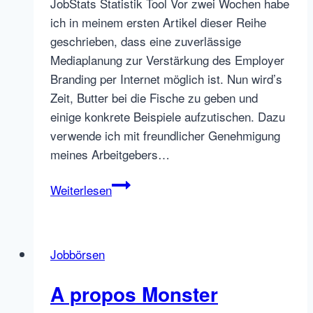
JobStats Statistik Tool Vor zwei Wochen habe
ich in meinem ersten Artikel dieser Reihe
geschrieben, dass eine zuverlässige
Mediaplanung zur Verstärkung des Employer
Branding per Internet möglich ist. Nun wird’s
Zeit, Butter bei die Fische zu geben und
einige konkrete Beispiele aufzutischen. Dazu
verwende ich mit freundlicher Genehmigung
meines Arbeitgebers…
Employer
Weiterlesen
Branding
per
zuverlässiger
Jobbörsen
Mediaplanung
im
A propos Monster
Internet