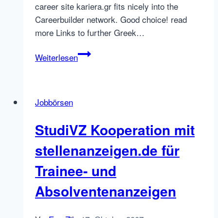
career site kariera.gr fits nicely into the
Careerbuilder network. Good choice! read
more Links to further Greek…
Careerbuilder
Weiterlesen
acquires
Greek
job
Jobbörsen
site
kariera.gr
StudiVZ Kooperation mit
stellenanzeigen.de für
Trainee- und
Absolventenanzeigen