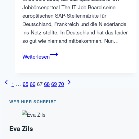
Jobbörsenprtoal The IT Job Board seine
europäischen SAP-Stellenmärkte für
Deutschland, Frankreich und die Niederlande
ins Netz stellte. In Deutschland hat das leider
so gut wie niemand mitbekommen. Nun…
The
Weiterlesen
SAP
Job
Board
Seitennavigation
Vorherige
Nächste
1
…
65
66
67
68
69
70
launched
Seite
Seite
in
WER HIER SCHREIBT
Germany
Eva Zils