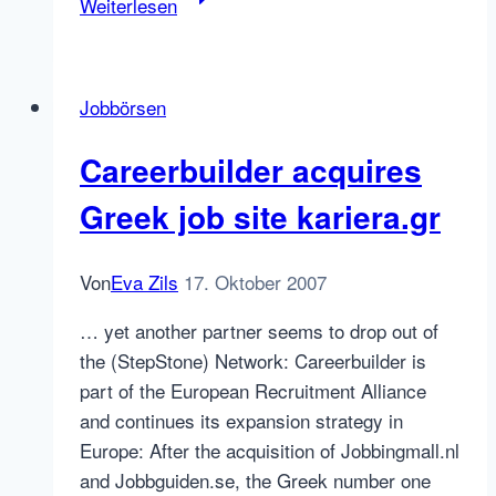
Weiterlesen
propos
Monster
Lebenslaufdatenbank
Jobbörsen
–
CV
Careerbuilder acquires
Database
Greek job site kariera.gr
Von
Eva Zils
17. Oktober 2007
… yet another partner seems to drop out of
the (StepStone) Network: Careerbuilder is
part of the European Recruitment Alliance
and continues its expansion strategy in
Europe: After the acquisition of Jobbingmall.nl
and Jobbguiden.se, the Greek number one