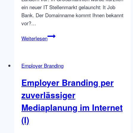
ein neuer IT Stellenmarkt gelauncht: It Job
Bank. Der Domainname kommt Ihnen bekannt
vor?…
New
Weiterlesen
Job
Boards
in
Employer Branding
the
UK
Employer Branding per
and
France:
zuverlässiger
IT
Mediaplanung im Internet
JobBank
and
(I)
Jobvitae.fr