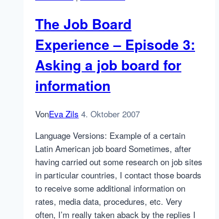
engine
The Job Board
par
excellence
Experience – Episode 3:
launches
Asking a job board for
the
Gamma
information
version
Von
Eva Zils
4. Oktober 2007
Language Versions: Example of a certain
Latin American job board Sometimes, after
having carried out some research on job sites
in particular countries, I contact those boards
to receive some additional information on
rates, media data, procedures, etc. Very
often, I’m really taken aback by the replies I