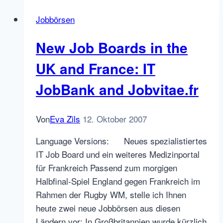
stellenanzeigen.de
Jobbörsen
für
Trainee-
New Job Boards in the
und
Absolventenanzeigen
UK and France: IT
JobBank and Jobvitae.fr
Von
Eva Zils
12. Oktober 2007
Language Versions: Neues spezialistiertes
IT Job Board und ein weiteres Medizinportal
für Frankreich Passend zum morgigen
Halbfinal-Spiel England gegen Frankreich im
Rahmen der Rugby WM, stelle ich Ihnen
heute zwei neue Jobbörsen aus diesen
Ländern vor: In Großbritannien wurde kürzlich