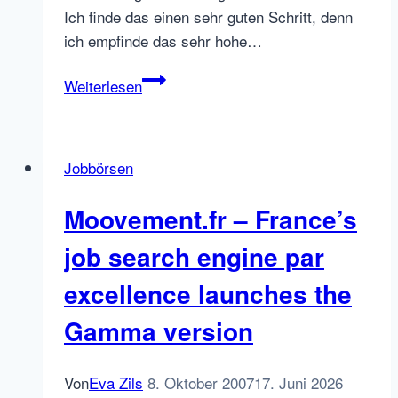
Ich finde das einen sehr guten Schritt, denn
ich empfinde das sehr hohe…
Monster
Weiterlesen
France
and
Adecco:
Jobbörsen
a
story
Moovement.fr – France’s
of
limits
job search engine par
excellence launches the
Gamma version
Von
Eva Zils
8. Oktober 2007
17. Juni 2026