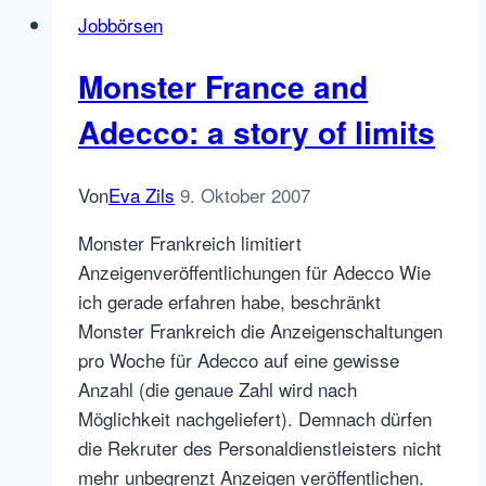
zuverlässiger
Jobbörsen
Mediaplanung
im
Monster France and
Internet
(I)
Adecco: a story of limits
Von
Eva Zils
9. Oktober 2007
Monster Frankreich limitiert
Anzeigenveröffentlichungen für Adecco Wie
ich gerade erfahren habe, beschränkt
Monster Frankreich die Anzeigenschaltungen
pro Woche für Adecco auf eine gewisse
Anzahl (die genaue Zahl wird nach
Möglichkeit nachgeliefert). Demnach dürfen
die Rekruter des Personaldienstleisters nicht
mehr unbegrenzt Anzeigen veröffentlichen.