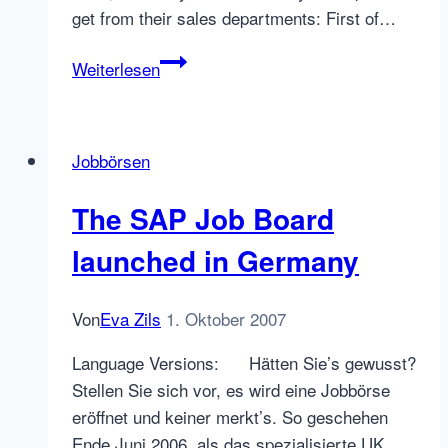
get from their sales departments: First of…
The
Weiterlesen
Job
Board
Experience
Jobbörsen
–
Episode
The SAP Job Board
3:
Asking
launched in Germany
a
job
Von
Eva Zils
1. Oktober 2007
board
for
Language Versions: Hätten Sie’s gewusst?
information
Stellen Sie sich vor, es wird eine Jobbörse
eröffnet und keiner merkt’s. So geschehen
Ende Juni 2006, als das spezialisierte UK