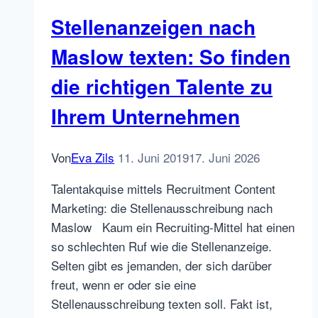
und
Stellenanzeigen nach
den
inneren
Maslow texten: So finden
Kritiker
die richtigen Talente zu
überlisten
–
Ihrem Unternehmen
so
geht’s
Von
Eva Zils
11. Juni 2019
17. Juni 2026
Talentakquise mittels Recruitment Content
Marketing: die Stellenausschreibung nach
Maslow Kaum ein Recruiting-Mittel hat einen
so schlechten Ruf wie die Stellenanzeige.
Selten gibt es jemanden, der sich darüber
freut, wenn er oder sie eine
Stellenausschreibung texten soll. Fakt ist,