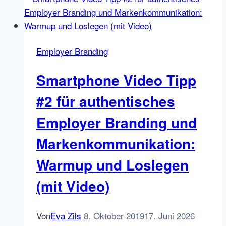
mein
Event
online:
Vorteile,
Employer Branding
Nachteile,
wichtige
Smartphone Video Tipp
Fragen,
Gedanken
#2 für authentisches
und
Employer Branding und
Tipps
für
Markenkommunikation:
Deine
Warmup und Loslegen
gelungene
Veranstaltung
(mit Video)
im
Netz
Von
Eva Zils
8. Oktober 2019
17. Juni 2026