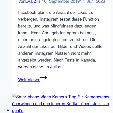
Von
Eva Zils
10. September 2019
17. Juni 2026
Facebook plant, die Anzahl der Likes zu
verbergen, Instagram testet diese Funktion
bereits, und was Mindfulness dazu sagen
kann Ende April gab Instagram bekannt,
einen breit angelegten Test zu fahren: Die
Anzahl der Likes auf Bilder und Videos sollte
anderen Instagram Nutzern nicht mehr
angezeigt werden. Nach Tests in Kanada,
wurden diese im Juli auf…
Facebook
Weiterlesen
plant,
Anzahl
der
„Likes“
zu