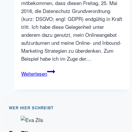
mitbekommen, dass diesen Freitag, 25. Mai
2018, die Datenschutz Grundverordnung
(kurz: DSGVO; engl: GDPR) endgültig in Kraft
tritt. Ich habe diese Gelegenheit unter
anderem dazu genutzt, mein Onlineangebot
aufzuräumen und meine Online- und Inbound-
Marketing Strategien zu überdenken. Zum
Beispiel habe ich im Zuge der…
Vergleich
Weiterlesen
und
Anleitung:
Was
ist
WER HIER SCHREIBT
besser
für
Sie