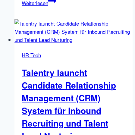
Candidate
Weiterlesen
Centric
Recruiting
–
Warum
Unternehmen
vom
HR Tech
Kandidaten
her
Talentry launcht
denken
müssen
Candidate Relationship
Management (CRM)
System für Inbound
Recruiting und Talent