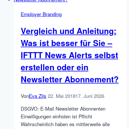
Recruitment
Marketing:
Employer Branding
Präsentation
und
Vergleich und Anleitung:
Tutorial
für
Was ist besser für Sie –
Blogbeiträge
IFTTT News Alerts selbst
erstellen oder ein
Newsletter Abonnement?
Von
Eva Zils
22. Mai 2018
17. Juni 2026
DSGVO: E-Mail Newsletter Abonnenten
Einwilligungen einholen ist Pflicht
Wahrscheinlich haben es mittlerweile alle