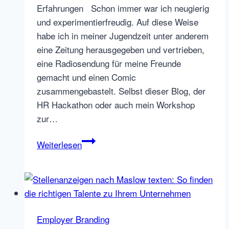
das
Erfahrungen Schon immer war ich neugierig
Arbeitsleben
und experimentierfreudig. Auf diese Weise
erleichtert
habe ich in meiner Jugendzeit unter anderem
eine Zeitung herausgegeben und vertrieben,
eine Radiosendung für meine Freunde
gemacht und einen Comic
zusammengebastelt. Selbst dieser Blog, der
HR Hackathon oder auch mein Workshop
zur…
Smartphone
Weiterlesen
Video
Kamera
Tipp
#1:
Kamerascheu
Employer Branding
überwinden