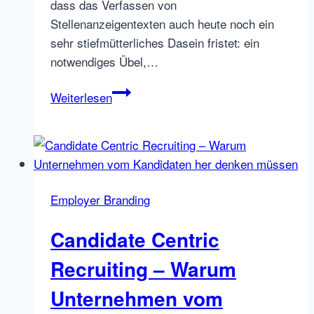
dass das Verfassen von
Stellenanzeigentexten auch heute noch ein
sehr stiefmütterliches Dasein fristet: ein
notwendiges Übel,…
Stellenanzeigen
Weiterlesen
nach
Maslow
texten:
So
finden
Employer Branding
die
richtigen
Candidate Centric
Talente
zu
Recruiting – Warum
Ihrem
Unternehmen vom
Unternehmen