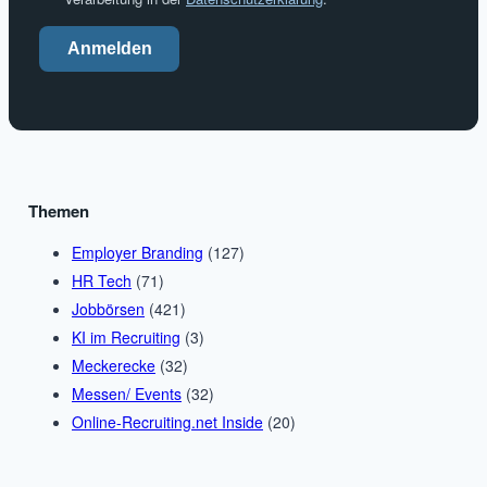
Anmelden
Themen
Employer Branding
(127)
HR Tech
(71)
Jobbörsen
(421)
KI im Recruiting
(3)
Meckerecke
(32)
Messen/ Events
(32)
Online-Recruiting.net Inside
(20)