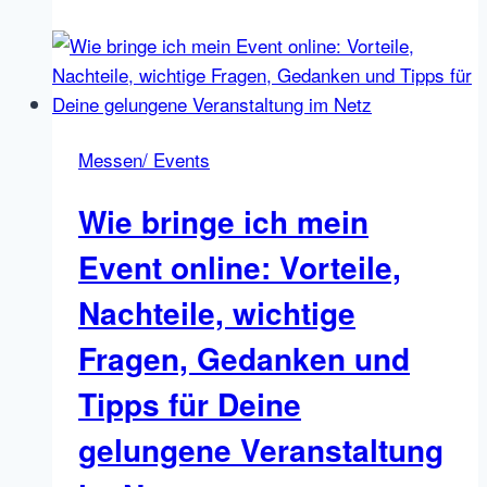
Tipp
#3:
Apps,
Tipps
und
Messen/ Events
Tricks
für
Wie bringe ich mein
Deine
gelungene
Event online: Vorteile,
Social
Nachteile, wichtige
Media
Video
Fragen, Gedanken und
Story
Tipps für Deine
Strategie
gelungene Veranstaltung