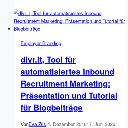
Candidate
Relationship
Management
(CRM)
System
Employer Branding
für
Inbound
dlvr.it, Tool für
Recruiting
und
automatisiertes Inbound
Talent
Recruitment Marketing:
Lead
Nurturing
Präsentation und Tutorial
für Blogbeiträge
Von
Eva Zils
4. Dezember 2018
17. Juni 2026