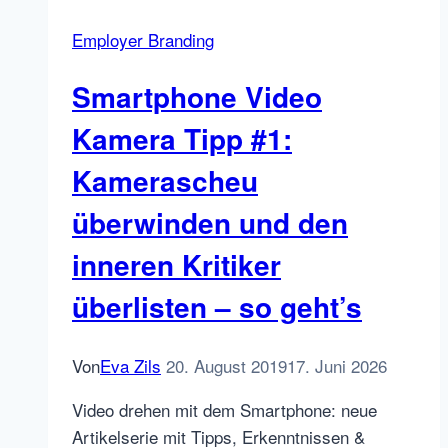
verbergen:
Employer Branding
Gefällt!
Über
Smartphone Video
Urteile
und
Kamera Tipp #1:
Bewertungen,
Kamerascheu
was
die
überwinden und den
Achtsamkeit
inneren Kritiker
dazu
lehrt,
überlisten – so geht’s
und
wie
Von
Eva Zils
20. August 2019
17. Juni 2026
eine
wertneutrale
Video drehen mit dem Smartphone: neue
Haltung
Artikelserie mit Tipps, Erkenntnissen &