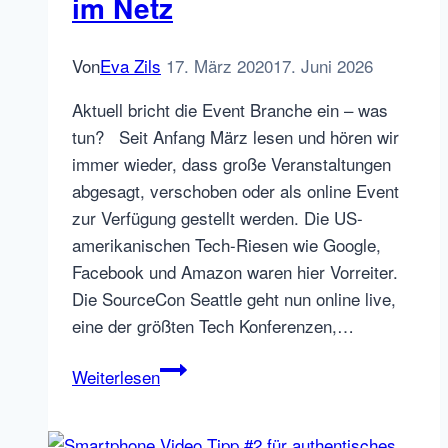
im Netz
Von
Eva Zils
17. März 2020
17. Juni 2026
Aktuell bricht die Event Branche ein – was
tun? Seit Anfang März lesen und hören wir
immer wieder, dass große Veranstaltungen
abgesagt, verschoben oder als online Event
zur Verfügung gestellt werden. Die US-
amerikanischen Tech-Riesen wie Google,
Facebook und Amazon waren hier Vorreiter.
Die SourceCon Seattle geht nun online live,
eine der größten Tech Konferenzen,…
Wie
Weiterlesen
bringe
ich