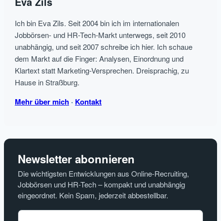
Eva Zils
–
IFTTT
Ich bin Eva Zils. Seit 2004 bin ich im internationalen
News
Jobbörsen- und HR-Tech-Markt unterwegs, seit 2010
Alerts
unabhängig, und seit 2007 schreibe ich hier. Ich schaue
selbst
dem Markt auf die Finger: Analysen, Einordnung und
erstellen
Klartext statt Marketing-Versprechen. Dreisprachig, zu
Hause in Straßburg.
oder
ein
Mehr über mich
·
Kontakt
Newsletter
Abonnement?
Newsletter abonnieren
Die wichtigsten Entwicklungen aus Online-Recruiting,
Jobbörsen und HR-Tech – kompakt und unabhängig
eingeordnet. Kein Spam, jederzeit abbestellbar.