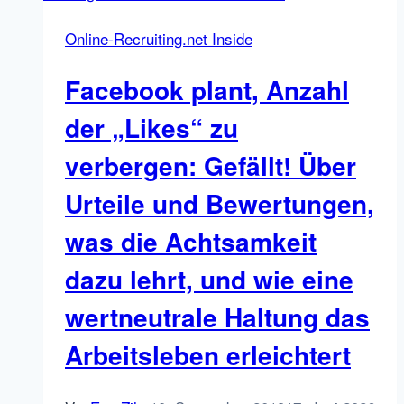
Branding
Online-Recruiting.net Inside
und
Markenkommunikation:
Facebook plant, Anzahl
Warmup
und
der „Likes“ zu
Loslegen
verbergen: Gefällt! Über
(mit
Video)
Urteile und Bewertungen,
was die Achtsamkeit
dazu lehrt, und wie eine
wertneutrale Haltung das
Arbeitsleben erleichtert