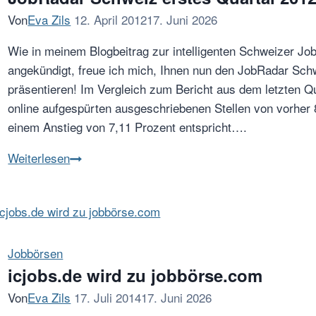
Von
Eva Zils
12. April 2012
17. Juni 2026
Wie in meinem Blogbeitrag zur intelligenten Schweizer J
angekündigt, freue ich mich, Ihnen nun den JobRadar Schw
präsentieren! Im Vergleich zum Bericht aus dem letzten Qu
online aufgespürten ausgeschriebenen Stellen von vorher
einem Anstieg von 7,11 Prozent entspricht….
JobRadar
Weiterlesen
Schweiz
erstes
Quartal
2012
Jobbörsen
icjobs.de wird zu jobbörse.com
Von
Eva Zils
17. Juli 2014
17. Juni 2026