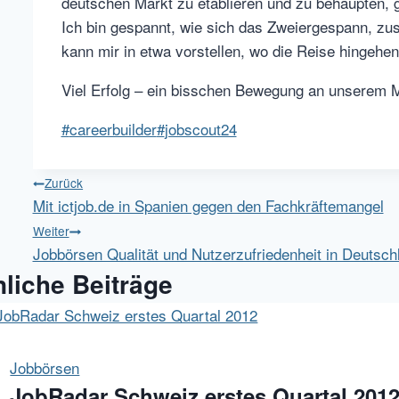
deutschen Markt zu etablieren und zu behaupten, g
Ich bin gespannt, wie sich das Zweiergespann, 
kann mir in etwa vorstellen, wo die Reise hingehen
Viel Erfolg – ein bisschen Bewegung an unserem Ma
Schlagworte:
#
careerbuilder
#
jobscout24
Beitragsnavigation
Zurück
Mit ictjob.de in Spanien gegen den Fachkräftemangel
Weiter
Jobbörsen Qualität und Nutzerzufriedenheit in Deutsch
liche Beiträge
Jobbörsen
JobRadar Schweiz erstes Quartal 201