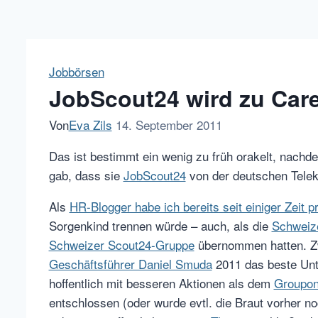
Jobbörsen
JobScout24 wird zu Care
Von
Eva Zils
14. September 2011
Das ist bestimmt ein wenig zu früh orakelt, nachd
gab, dass sie
JobScout24
von der deutschen Telek
Als
HR-Blogger habe ich bereits seit einiger Zeit p
Sorgenkind trennen würde – auch, als die
Schweize
Schweizer Scout24-Gruppe
übernommen hatten. Zwa
Geschäftsführer Daniel Smuda
2011 das beste Unt
hoffentlich mit besseren Aktionen als dem
Groupon
entschlossen (oder wurde evtl. die Braut vorher n