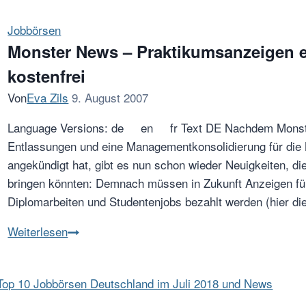
–
Episode
Jobbörsen
2:
Monster News – Praktikumsanzeigen et
Personalanzeigen
kostenfrei
ändern
Von
Eva Zils
9. August 2007
bei
einer
Language Versions: de en fr Text DE Nachdem Monst
italienischen
Entlassungen und eine Managementkonsolidierung für die 
Jobbörse
angekündigt hat, gibt es nun schon wieder Neuigkeiten, d
bringen könnten: Demnach müssen in Zukunft Anzeigen für
Diplomarbeiten und Studentenjobs bezahlt werden (hier di
Monster
Weiterlesen
News
–
Praktikumsanzeigen
et