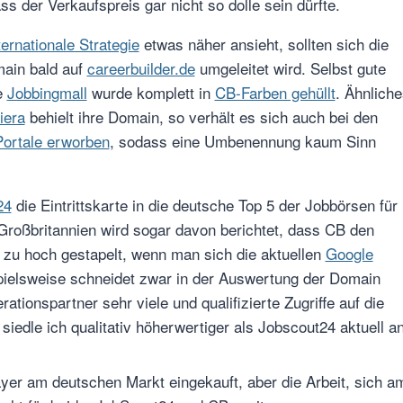
ss der Verkaufspreis gar nicht so dolle sein dürfte.
ternationale Strategie
etwas näher ansieht, sollten sich die
main bald auf
careerbuilder.de
umgeleitet wird. Selbst gute
e
Jobbingmall
wurde komplett in
CB-Farben gehüllt
. Ähnliche
iera
behielt ihre Domain, so verhält es sich auch bei den
 Portale erworben
, sodass eine Umbenennung kaum Sinn
24
die Eintrittskarte in die deutsche Top 5 der Jobbörsen für
 Großbritannien wird sogar davon berichtet, dass CB den
g zu hoch gestapelt, wenn man sich die aktuellen
Google
ielsweise schneidet zwar in der Auswertung der Domain
ationspartner sehr viele und qualifizierte Zugriffe auf die
siedle ich qualitativ höherwertiger als Jobscout24 aktuell an
yer am deutschen Markt eingekauft, aber die Arbeit, sich a