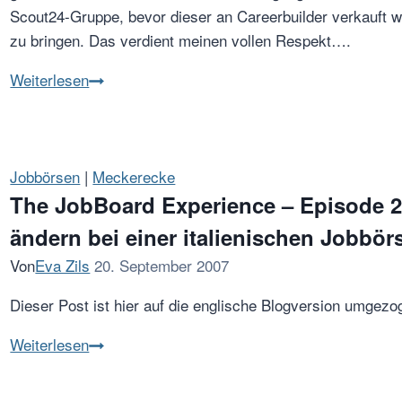
Scout24-Gruppe, bevor dieser an Careerbuilder verkauft 
zu bringen. Das verdient meinen vollen Respekt….
In
Weiterlesen
stillem
Gedenken
an
Daniel
Jobbörsen
|
Meckerecke
Smuda
The JobBoard Experience – Episode 2
–
ändern bei einer italienischen Jobbör
JobScout24
Von
Eva Zils
20. September 2007
Dieser Post ist hier auf die englische Blogversion umgezo
The
Weiterlesen
JobBoard
Experience