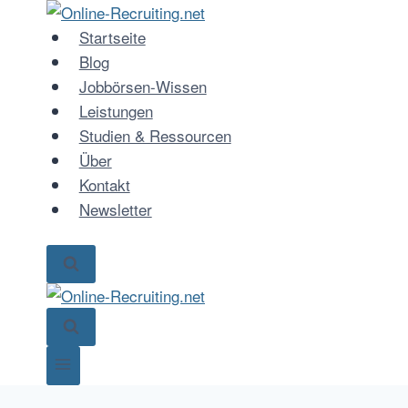
Zum
Inhalt
Startseite
springen
Blog
Jobbörsen-Wissen
Leistungen
Studien & Ressourcen
Über
Kontakt
Newsletter