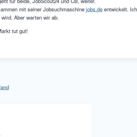
eht für beide, JobScout24 und CB, weiter.
zusammen mit seiner Jobsuchmaschine
jobs.de
entwickelt. Ich
 wird. Aber warten wir ab.
rkt tut gut!
land
2