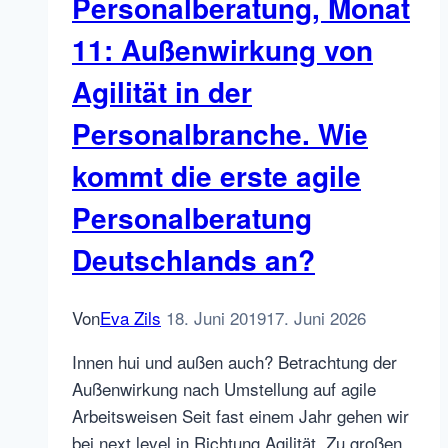
Personalberatung, Monat
–
11: Außenwirkung von
so
geht’s
Agilität in der
Personalbranche. Wie
kommt die erste agile
Personalberatung
Deutschlands an?
Von
Eva Zils
18. Juni 2019
17. Juni 2026
Innen hui und außen auch? Betrachtung der
Außenwirkung nach Umstellung auf agile
Arbeitsweisen Seit fast einem Jahr gehen wir
bei next level in Richtung Agilität. Zu großen