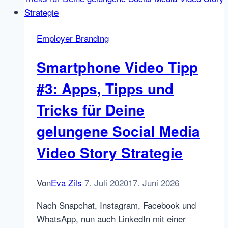
Office,
die
Weisheit
Employer Branding
der
Elefanten
Smartphone Video Tipp
und
Umgang
#3: Apps, Tipps und
mit
Tricks für Deine
ständiger
Veränderung:
gelungene Social Media
Interview
Video Story Strategie
mit
Kerstin
Plehwe
Von
Eva Zils
7. Juli 2020
17. Juni 2026
Nach Snapchat, Instagram, Facebook und
WhatsApp, nun auch LinkedIn mit einer