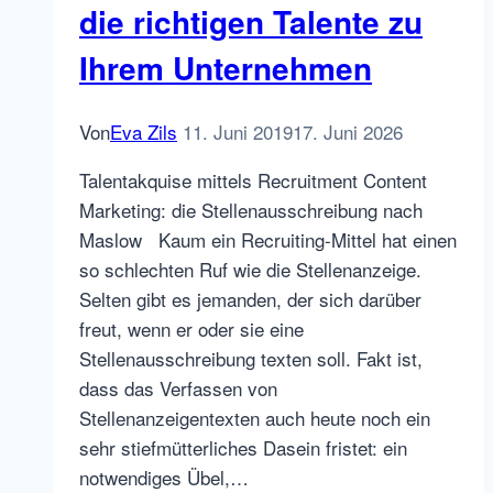
die richtigen Talente zu
in
der
Ihrem Unternehmen
Personalbranche.
Wie
Von
Eva Zils
11. Juni 2019
17. Juni 2026
kommt
die
Talentakquise mittels Recruitment Content
erste
Marketing: die Stellenausschreibung nach
agile
Maslow Kaum ein Recruiting-Mittel hat einen
Personalberatung
so schlechten Ruf wie die Stellenanzeige.
Deutschlands
Selten gibt es jemanden, der sich darüber
an?
freut, wenn er oder sie eine
Stellenausschreibung texten soll. Fakt ist,
dass das Verfassen von
Stellenanzeigentexten auch heute noch ein
sehr stiefmütterliches Dasein fristet: ein
notwendiges Übel,…