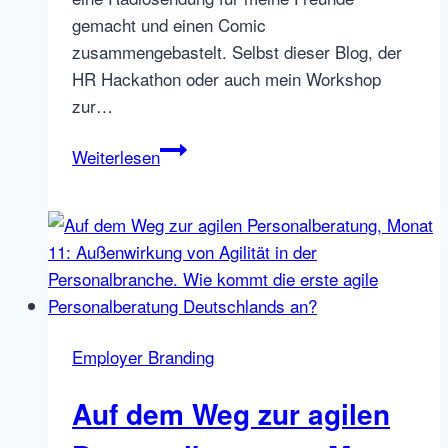
gemacht und einen Comic
zusammengebastelt. Selbst dieser Blog, der
HR Hackathon oder auch mein Workshop
zur…
Smartphone
Weiterlesen
Video
Kamera
Tipp
#1:
Kamerascheu
überwinden
und
Employer Branding
den
inneren
Auf dem Weg zur agilen
Kritiker
überlisten