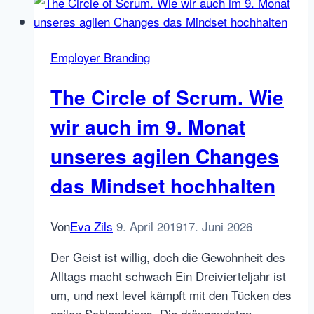
Online-
Recruiting?
Ergebnisse
Employer Branding
der
Zalvus
The Circle of Scrum. Wie
HR-
Digital
wir auch im 9. Monat
Studie
unseres agilen Changes
2019
das Mindset hochhalten
Von
Eva Zils
9. April 2019
17. Juni 2026
Der Geist ist willig, doch die Gewohnheit des
Alltags macht schwach Ein Dreivierteljahr ist
um, und next level kämpft mit den Tücken des
agilen Schlendrians. Die drängendsten