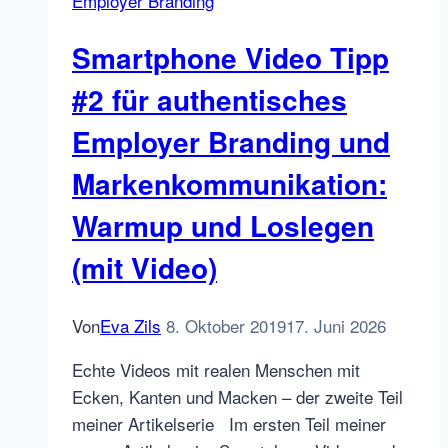
Employer Branding
Tricks
für
Smartphone Video Tipp
Deine
gelungene
#2 für authentisches
Social
Employer Branding und
Media
Video
Markenkommunikation:
Story
Warmup und Loslegen
Strategie
(mit Video)
Von
Eva Zils
8. Oktober 2019
17. Juni 2026
Echte Videos mit realen Menschen mit
Ecken, Kanten und Macken – der zweite Teil
meiner Artikelserie Im ersten Teil meiner