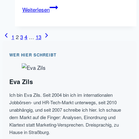
Candidate
Weiterlesen
Centric
Recruiting
–
Seitennavigation
Vorherige
Nächste
1
2
3
4
…
13
Warum
Seite
Seite
Unternehmen
WER HIER SCHREIBT
vom
Kandidaten
her
Eva Zils
denken
müssen
Ich bin Eva Zils. Seit 2004 bin ich im internationalen
Jobbörsen- und HR-Tech-Markt unterwegs, seit 2010
unabhängig, und seit 2007 schreibe ich hier. Ich schaue
dem Markt auf die Finger: Analysen, Einordnung und
Klartext statt Marketing-Versprechen. Dreisprachig, zu
Hause in Straßburg.