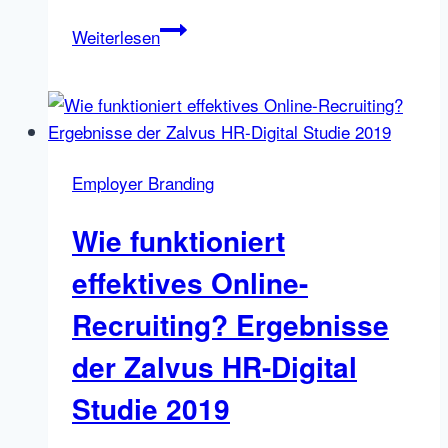
Stellenanzeigen
Weiterlesen
nach
Maslow
texten:
So
finden
Employer Branding
die
richtigen
Wie funktioniert
Talente
zu
effektives Online-
Ihrem
Recruiting? Ergebnisse
Unternehmen
der Zalvus HR-Digital
Studie 2019