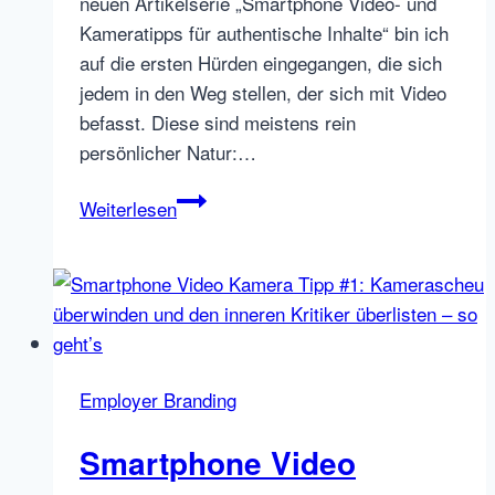
neuen Artikelserie „Smartphone Video- und
Kameratipps für authentische Inhalte“ bin ich
auf die ersten Hürden eingegangen, die sich
jedem in den Weg stellen, der sich mit Video
befasst. Diese sind meistens rein
persönlicher Natur:…
Smartphone
Weiterlesen
Video
Tipp
#2
für
authentisches
Employer
Employer Branding
Branding
und
Smartphone Video
Markenkommunikation: