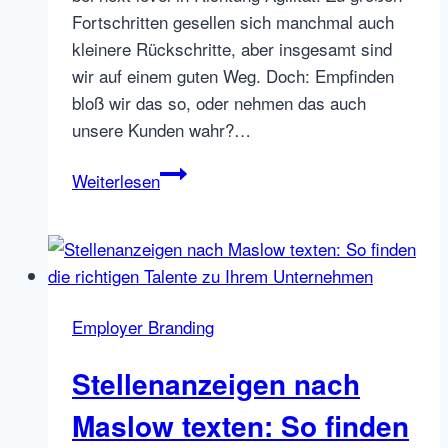
Fortschritten gesellen sich manchmal auch
kleinere Rückschritte, aber insgesamt sind
wir auf einem guten Weg. Doch: Empfinden
bloß wir das so, oder nehmen das auch
unsere Kunden wahr?…
Auf
Weiterlesen
dem
Weg
zur
agilen
Personalberatung,
Employer Branding
Monat
11:
Stellenanzeigen nach
Außenwirkung
von
Maslow texten: So finden
Agilität