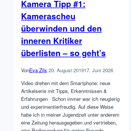
Warmup
Kamera Tipp #1:
und
Kamerascheu
Loslegen
(mit
überwinden und den
Video)
inneren Kritiker
überlisten – so geht’s
Von
Eva Zils
20. August 2019
17. Juni 2026
Video drehen mit dem Smartphone: neue
Artikelserie mit Tipps, Erkenntnissen &
Erfahrungen Schon immer war ich neugierig
und experimentierfreudig. Auf diese Weise
habe ich in meiner Jugendzeit unter anderem
eine Zeitung herausgegeben und vertrieben,
eine Radiosendung für meine Freunde