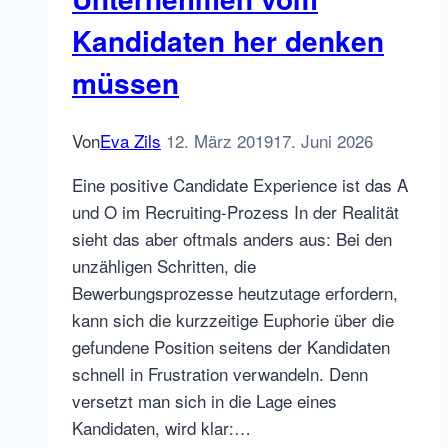
Changes
Kandidaten her denken
das
müssen
Mindset
hochhalten
Von
Eva Zils
12. März 2019
17. Juni 2026
Eine positive Candidate Experience ist das A
und O im Recruiting-Prozess In der Realität
sieht das aber oftmals anders aus: Bei den
unzähligen Schritten, die
Bewerbungsprozesse heutzutage erfordern,
kann sich die kurzzeitige Euphorie über die
gefundene Position seitens der Kandidaten
schnell in Frustration verwandeln. Denn
versetzt man sich in die Lage eines
Kandidaten, wird klar:…