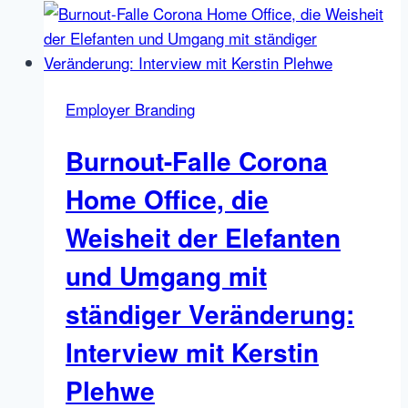
Personalmarketing
selber
machen,
so
Employer Branding
geht’s:
Teil
Burnout-Falle Corona
1
–
Home Office, die
Grundausstattung
Weisheit der Elefanten
und Umgang mit
ständiger Veränderung:
Interview mit Kerstin
Plehwe