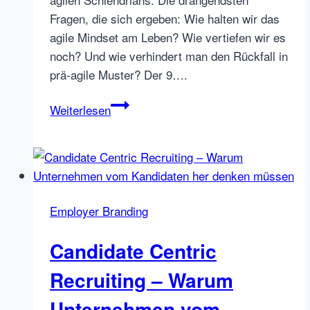
Fragen, die sich ergeben: Wie halten wir das
agile Mindset am Leben? Wie vertiefen wir es
noch? Und wie verhindert man den Rückfall in
prä-agile Muster? Der 9….
The
Weiterlesen
Circle
of
Scrum.
Wie
wir
Employer Branding
auch
im
Candidate Centric
9.
Monat
Recruiting – Warum
unseres
Unternehmen vom
agilen